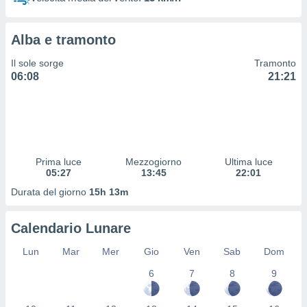
 profili
lezione
cità
Alba e tramonto
izzata,
fili per
Il sole sorge
Tramonto
06:08
21:21
izzazione
nuti,
 profili
lezione
uti
zzati,
Prima luce
Mezzogiorno
Ultima luce
 le
05:27
13:45
22:01
ni degli
 misurare
Durata del giorno
15h 13m
zioni dei
,
Calendario Lunare
ere il
Lun
Mar
Mer
Gio
Ven
Sab
Dom
so
he o la
6
7
8
9
ione di
enienti
diverse,