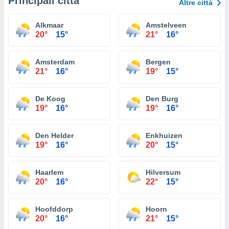
Principali città
Altre città
Alkmaar
Amstelveen
20°
15°
21°
16°
Amsterdam
Bergen
21°
16°
19°
15°
De Koog
Den Burg
19°
16°
19°
16°
Den Helder
Enkhuizen
19°
16°
20°
15°
Haarlem
Hilversum
20°
16°
22°
15°
Hoofddorp
Hoorn
20°
16°
21°
15°