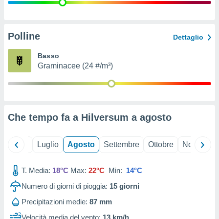
ioni
" o
tra
sui cookie
o sito
Polline
Dettaglio
Basso
nostri
Graminacee (24 #/m³)
mo il
te
ento dei
Che tempo fa a Hilversum a
agosto
re
ioni su
vo e/o
Giugno
Luglio
Agosto
Settembre
Ottobre
Novembre
i,
 dati
er la
T. Media:
18°C
Max:
22°C
Min:
14°C
 della
Numero di giorni di pioggia:
15
giorni
à, creare
r la
Precipitazioni medie:
87 mm
à
izzata,
Velocità media del vento:
13 km/h