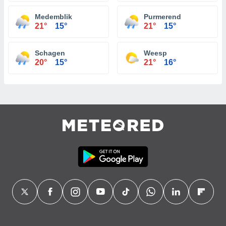
Medemblik
Purmerend
21°
15°
21°
15°
Schagen
Weesp
20°
15°
21°
16°