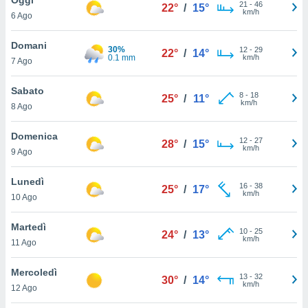
a", è
21
-
46
22°
/
15°
km/h
6 Ago
al sito
ettando
Domani
30%
12
-
29
22°
/
14°
zione di
0.1 mm
km/h
7 Ago
okie,
dei nostri
Sabato
8
-
18
che ci
25°
/
11°
km/h
8 Ago
no di
 e
e il
Domenica
12
-
27
28°
/
15°
amento
km/h
9 Ago
 Web,
i
Lunedì
16
-
38
re un
25°
/
17°
km/h
10 Ago
pecifico
arti la
Martedì
à o
10
-
25
24°
/
13°
km/h
i
11 Ago
zzati
 di esso.
Mercoledì
13
-
32
sultare
30°
/
14°
km/h
12 Ago
oni nella