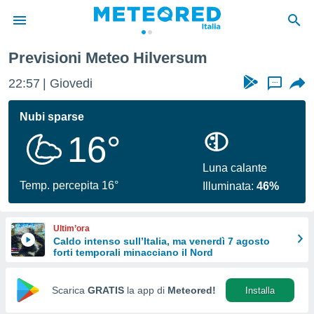
Previsioni Meteo Hilversum
tiva
rivacy
22:57
Giovedi
...
ti di
net
Nubi sparse
net)
16°
i
 da
nisti per
Luna calante
 che le
Temp. percepita 16°
Illuminata:
46%
ioni
iano di
È
Ultim’ora
Caldo intenso sull’Italia, ma venerdì 7 agosto
 a
forti temporali minacciano il Nord
ito Web
do le
opzioni:
Scarica
GRATIS
la app di
Meteored!
Installa
 i