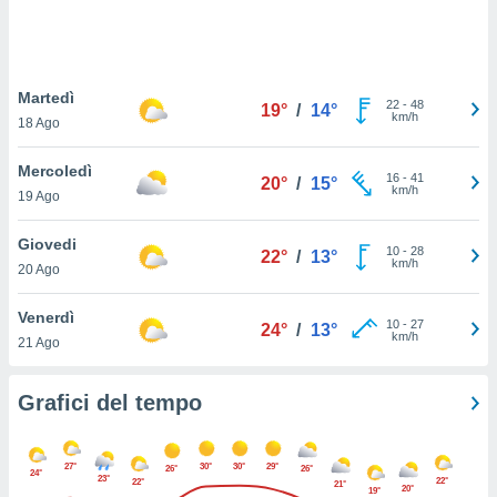
puoi
re ad
 al
ito web
Martedì
et. In
22
-
48
19°
/
14°
km/h
aso ti
18 Ago
mo che
installati
Mercoledì
16
-
41
20°
/
15°
okie
km/h
19 Ago
i per
 la
Giovedi
one nel
10
-
28
22°
/
13°
km/h
 non
20 Ago
utilizzati
er
Venerdì
10
-
27
24°
/
13°
e il
km/h
21 Ago
amento o
rare
à o
Grafici del tempo
i
zzati,
 potrai
27°
30°
30°
29°
26°
26°
24°
are
23°
22°
22°
21°
20°
19°