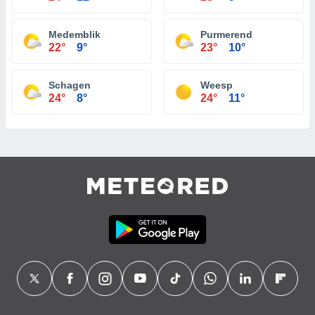
Medemblik
Purmerend
22°
9°
23°
10°
Schagen
Weesp
24°
8°
24°
11°