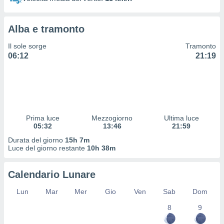
 profili
lezione
cità
Alba e tramonto
izzata,
fili per
Il sole sorge
Tramonto
06:12
21:19
izzazione
nuti,
 profili
lezione
uti
zzati,
Prima luce
Mezzogiorno
Ultima luce
 le
05:32
13:46
21:59
ni degli
 misurare
Durata del giorno
15h 7m
zioni dei
Luce del giorno restante
10h 38m
,
ere il
Calendario Lunare
so
Lun
Mar
Mer
Gio
Ven
Sab
Dom
he o la
ione di
8
9
enienti
diverse,