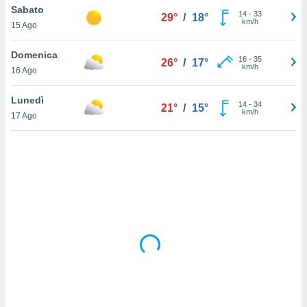
Sabato
14
-
33
29°
/
18°
km/h
sui cookie
15 Ago
e il tuo
 in
Domenica
16
-
35
26°
/
17°
km/h
16 Ago
o
 il
Lunedì
14
-
34
21°
/
15°
km/h
azioni
17 Ago
kie
re
le a piè
 del
to web.
ATIVA,
e
gie
i cookie
ccetti
zione dei