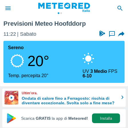
Previsioni Meteo Hoofddorp
tiva
rivacy
11:22
Sabato
...
ti di
net
Sereno
net)
20°
i
 da
nisti per
UV
3 Medio
FPS
 che le
Temp. percepita 20°
6-10
ioni
iano di
È
Ultim'ora.
Ondata di calore fino a Ferragosto: rischia di
 a
diventare eccezionale. Svolta solo a fine mese?
ito Web
do le
opzioni:
Scarica
GRATIS
la app di
Meteored!
Installa
 i