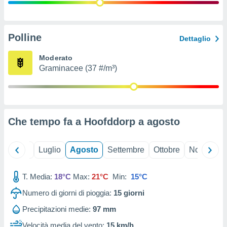
ioni
" o
tra
sui cookie
o sito
Polline
Dettaglio
Moderato
nostri
Graminacee (37 #/m³)
mo il
te
ento dei
Che tempo fa a Hoofddorp a
agosto
re
ioni su
vo e/o
Giugno
Luglio
Agosto
Settembre
Ottobre
Novembre
i,
 dati
er la
T. Media:
18°C
Max:
21°C
Min:
15°C
 della
Numero di giorni di pioggia:
15
giorni
à, creare
r la
Precipitazioni medie:
97 mm
à
izzata,
Velocità media del vento:
15 km/h