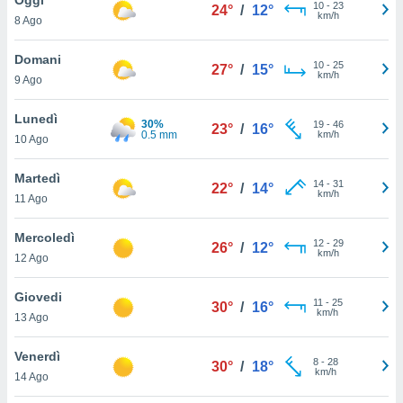
a", è
10
-
23
24°
/
12°
km/h
8 Ago
al sito
ettando
Domani
10
-
25
27°
/
15°
zione di
km/h
9 Ago
okie,
dei nostri
Lunedì
30%
19
-
46
che ci
23°
/
16°
0.5 mm
km/h
10 Ago
no di
 e
e il
Martedì
14
-
31
22°
/
14°
amento
km/h
11 Ago
 Web,
i
Mercoledì
12
-
29
re un
26°
/
12°
km/h
12 Ago
pecifico
arti la
Giovedi
à o
11
-
25
30°
/
16°
km/h
i
13 Ago
zzati
 di esso.
Venerdì
8
-
28
sultare
30°
/
18°
km/h
14 Ago
oni nella