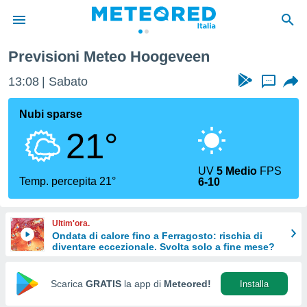
Previsioni Meteo Hoogeveen
tiva
rivacy
13:08
Sabato
...
ti di
net
Nubi sparse
net)
21°
i
 da
nisti per
UV
5 Medio
FPS
 che le
Temp. percepita 21°
6-10
ioni
iano di
È
Ultim'ora.
Ondata di calore fino a Ferragosto: rischia di
 a
diventare eccezionale. Svolta solo a fine mese?
ito Web
do le
opzioni:
Scarica
GRATIS
la app di
Meteored!
Installa
 i