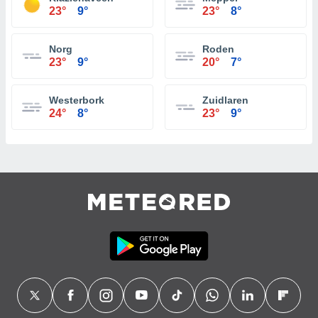
23°
9°
23°
8°
Norg
Roden
23°
9°
20°
7°
Westerbork
Zuidlaren
24°
8°
23°
9°