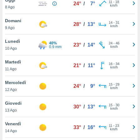
a", è
11
-
18
24°
/
7°
km/h
8 Ago
al sito
ettando
Domani
14
-
31
28°
/
13°
zione di
km/h
9 Ago
okie,
dei nostri
Lunedì
40%
24
-
46
che ci
23°
/
14°
0.9 mm
km/h
10 Ago
no di
 e
e il
Martedì
16
-
34
21°
/
11°
amento
km/h
11 Ago
 Web,
i
Mercoledì
15
-
29
re un
24°
/
9°
km/h
12 Ago
pecifico
arti la
Giovedi
à o
15
-
30
30°
/
13°
km/h
i
13 Ago
zzati
 di esso.
Venerdì
11
-
23
sultare
33°
/
16°
km/h
14 Ago
oni nella