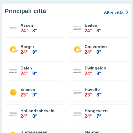
Principali città
Altre città
Assen
Beilen
24°
8°
24°
8°
Borger
Coevorden
24°
9°
24°
9°
Dalen
Dwingeloo
24°
9°
24°
8°
Emmen
Havelte
23°
9°
23°
8°
Hollandscheveld
Hoogeveen
24°
8°
24°
7°
Klazienaveen
Meppel