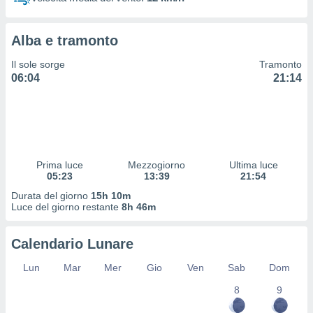
 profili
lezione
cità
Alba e tramonto
izzata,
fili per
Il sole sorge
Tramonto
06:04
21:14
izzazione
nuti,
 profili
lezione
uti
zzati,
Prima luce
Mezzogiorno
Ultima luce
 le
05:23
13:39
21:54
ni degli
 misurare
Durata del giorno
15h 10m
zioni dei
Luce del giorno restante
8h 46m
,
ere il
Calendario Lunare
so
Lun
Mar
Mer
Gio
Ven
Sab
Dom
he o la
ione di
8
9
enienti
diverse,