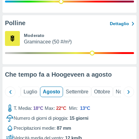
ioni
" o
tra
sui cookie
o sito
Polline
Dettaglio
Moderato
nostri
Graminacee (50 #/m³)
mo il
te
ento dei
Che tempo fa a Hoogeveen a
agosto
re
ioni su
vo e/o
Giugno
Luglio
Agosto
Settembre
Ottobre
Novembre
i,
 dati
er la
T. Media:
18°C
Max:
22°C
Min:
13°C
 della
Numero di giorni di pioggia:
15
giorni
à, creare
r la
Precipitazioni medie:
87 mm
à
izzata,
Velocità media del vento:
12 km/h