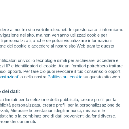
edere al nostro sito web ilmeteo.net. In questo caso ti informiamo
h
avigazione nel sito, ma non verranno utilizzati cookie per
i personalizzati, anche se potrai visualizzare informazioni
azione dei cookie e accedere al nostro sito Web tramite questo
tificatori univoci o tecnologie simili per archiviare, accedere e
zzi IP e identificatori di cookie. Alcuni fornitori potrebbero trattare
 puoi opporti. Per fare ciò puoi revocare il tuo consenso o opporti
di pioggia
Satelliti
Modelli
ostazioni
" o nella nostra
Politica sui cookie
su questo sito web.
 dei dati:
ercoledì
Giovedi
Venerdì
Sabato
 limitati per la selezione della pubblicità, creare profili per la
bblicità personalizzata, creare profili per la personalizzazione dei
12 Ago
13 Ago
14 Ago
15 Ago
izzati, Misurare le prestazioni degli annunci, misurare le
istiche o la combinazione di dati provenienti da fonti diverse,
ezione dei contenuti.
30%