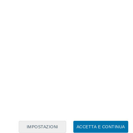
Calendario Lunare
Lun
Mar
Mer
Gio
Ven
Sab
Dom
9
10
11
12
13
14
15
16
17
18
19
20
21
22
IMPOSTAZIONI
ACCETTA E CONTINUA