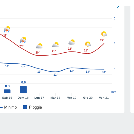
6
29°
27°
4
23°
22°
21°
21°
20°
16°
15°
2
13°
13°
13°
13°
11°
0.6
0.3
mm
Sab
15
Dom
16
Lun
17
Mar
18
Mer
19
Gio
20
Ven
21
Minimo
Pioggia