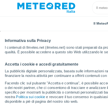
Il Meteo
Informativa sulla Privacy
I contenuti di Ilmeteo.net (ilmeteo.net) sono stati preparati da pro
qualità. È possibile accedere a questo sito Web utilizzando le se
Accetta i cookie e accedi gratuitamente
Home
Paesi Bassi
Drenthe
Westerbork
La pubblicità digitale personalizzata, basata sulle informazioni ra
finanziare la nostra attività per continuare a offrirti contenuti co
Previsioni Meteo West
Facendo clic sul pulsante "Accetta e continua", è possibile accede
o dei nostri partner, che ci consentono di tracciare e analizzare
13:13
Domenica
specifico per mostrarti la pubblicità o contenuti personalizzati b
nostra
Politica sui cookie
e revocare il tuo consenso in qualsia
disponibile a piè di pagina del nostro sito web.
Sereno