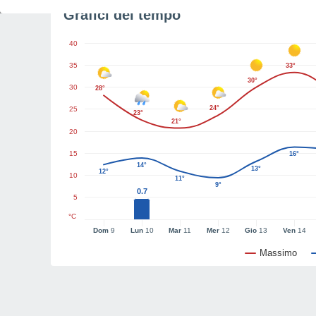
Grafici del tempo
40
35
33°
30°
30
28°
24°
25
23°
21°
20
15
16°
14°
13°
12°
10
11°
9°
0.7
5
°C
Dom
9
Lun
10
Mar
11
Mer
12
Gio
13
Ven
14
Massimo