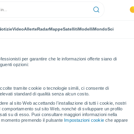
Notizie
Video
Allerte
Radar
Mappe
Satelliti
Modelli
Mondo
Sci
fessionisti per garantire che le informazioni offerte siano di
guenti opzioni:
ccolte tramite cookie o tecnologie simili, ci consente di
n elevati standard di qualità senza alcun costo.
erbork
re al sito Web accettando l'installazione di tutti i cookie, nostri
 il comportamento sul sito Web, nonché di sviluppare un profilo
...
asati su di esso. Puoi consultare maggiori informazioni nella
si momento premendo il pulsante
Impostazioni cookie
che appare
Per ora
Intervalli nuvolosi nelle prossime
ore