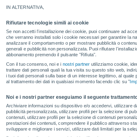
27°
IN ALTERNATIVA,
Rifiutare tecnologie simili ai cookie
Ovest
Se non accetti l'installazione dei cookie, puoi continuare ad acc
Temp. percepita 26°
9
-
22 km/
che verranno installati solo i cookie necessari per garantire la n
analizzare il comportamento o per mostrare pubblicità o contenut
generali e pubblicità non personalizzata. Puoi rifiutare l'install
abbonamento premendo il pulsante "Rifiuta".
Ultim'ora.
Meteo, tendenza di lungo termine: arrivano
Con il tuo consenso, noi e i
nostri partner
utilizziamo cookie, iden
conferme, la svolta dopo Ferragosto
trattare dati personali quali la tua visita su questo sito web, indiri
i tuoi dati personali sulla base di un interesse legittimo, al quale
Il Meteo 1 - 7
Attualità
Mappa di nuvolosità
Radar 
al trattamento dei dati in qualsiasi momento facendo clic su "
Imp
Noi e i nostri partner eseguiamo il seguente trattamento
Domani
Martedì
M
Oggi
Archiviare informazioni su dispositivo e/o accedervi, utilizzare dati
pubblicità personalizzata, utilizzare profili per la selezione di pu
10 Ago
11 Ago
9 Ago
contenuti, utilizzare profili per la selezione di contenuti personal
prestazioni dei contenuti, comprendere il pubblico attraverso stat
sviluppare e migliorare i servizi, utilizzare dati limitati per la sel
50%