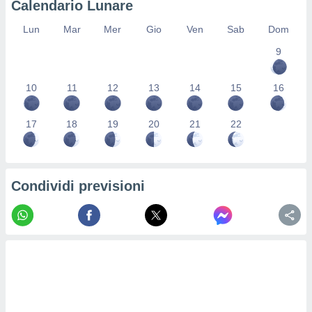
Calendario Lunare
re e
e i
Lun
Mar
Mer
Gio
Ven
Sab
Dom
tilizzare
9
ati per la
e dei
.
10
11
12
13
14
15
16
izzazione
17
18
19
20
21
22
azione
o la
e del
vo,
Condividi previsioni
à e
i
zzati,
one delle
ni dei
 e degli
 ricerche
ico,
di