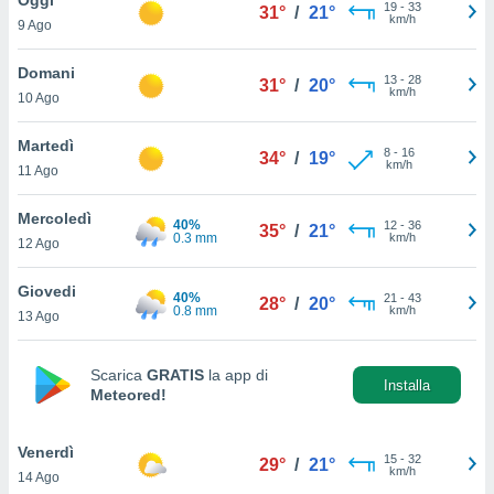
a", è
19
-
33
31°
/
21°
km/h
9 Ago
al sito
ettando
Domani
13
-
28
31°
/
20°
zione di
km/h
10 Ago
okie,
dei nostri
Martedì
8
-
16
che ci
34°
/
19°
km/h
11 Ago
no di
 e
e il
Mercoledì
40%
12
-
36
35°
/
21°
amento
0.3 mm
km/h
12 Ago
 Web,
i
Giovedi
40%
21
-
43
re un
28°
/
20°
0.8 mm
km/h
13 Ago
pecifico
arti la
à o
Scarica
GRATIS
la app di
i
Installa
Meteored!
zzati
 di esso.
sultare
Venerdì
15
-
32
29°
/
21°
km/h
14 Ago
oni nella