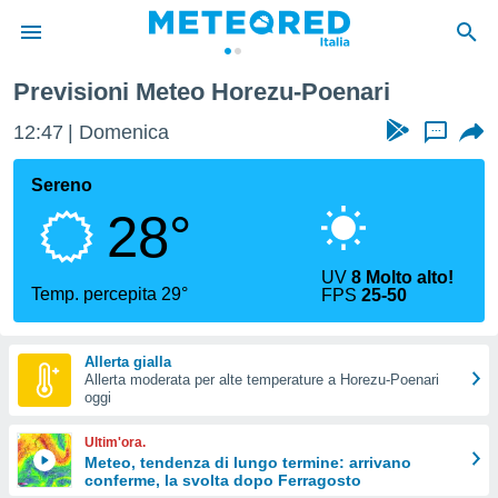
Previsioni Meteo Horezu-Poenari
tiva
rivacy
12:47
Domenica
...
ti di
net
Sereno
net)
28°
i
 da
nisti per
UV
8 Molto alto!
 che le
Temp. percepita 29°
FPS
25-50
ioni
iano di
È
Allerta gialla
Allerta moderata per alte temperature a Horezu-Poenari
 a
oggi
ito Web
do le
Ultim'ora.
opzioni:
Meteo, tendenza di lungo termine: arrivano
conferme, la svolta dopo Ferragosto
 i