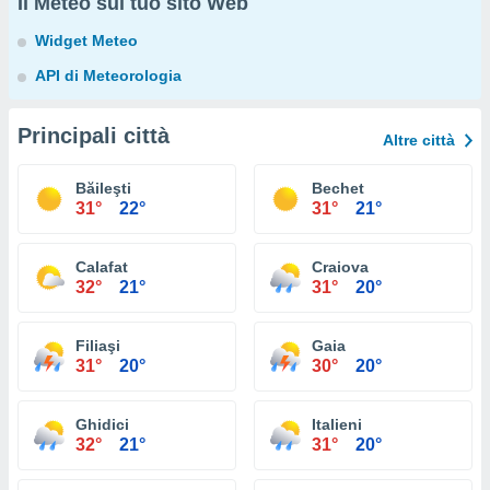
Il Meteo sul tuo sito Web
Widget Meteo
API di Meteorologia
Principali città
Altre città
Băileşti
Bechet
31°
22°
31°
21°
Calafat
Craiova
32°
21°
31°
20°
Filiaşi
Gaia
31°
20°
30°
20°
Ghidici
Italieni
32°
21°
31°
20°