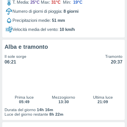
T. Media:
25°C
Max:
31°C
Min:
19°C
 profili
lezione
Numero di giorni di pioggia:
8
giorni
cità
izzata,
Precipitazioni medie:
51 mm
fili per
Velocità media del vento:
10 km/h
izzazione
nuti,
 profili
Alba e tramonto
lezione
Il sole sorge
Tramonto
uti
06:21
20:37
zzati,
 le
ni degli
 misurare
zioni dei
,
ere il
Prima luce
Mezzogiorno
Ultima luce
05:49
13:30
21:09
so
Durata del giorno
14h 16m
he o la
Luce del giorno restante
8h 22m
ione di
enienti
diverse,