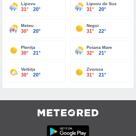
Lipovu
Lipovu de Sus
31°
20°
31°
20°
Meteu
Negoi
30°
20°
31°
22°
Pleniţa
Poiana Mare
30°
21°
32°
21°
Verbiţa
Zvorsca
30°
20°
31°
21°