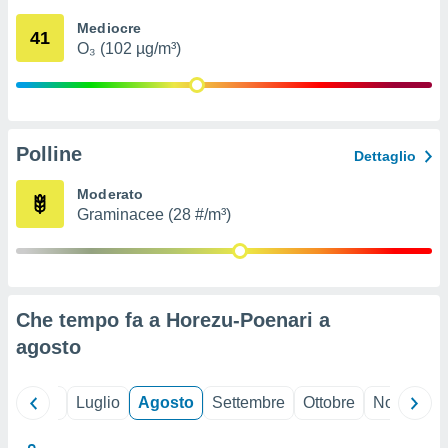
ioni
" o
Mediocre
tra
41
O₃ (102 µg/m³)
sui cookie
o sito
nostri
Polline
Dettaglio
mo il
te
Moderato
ento dei
Graminacee (28 #/m³)
re
ioni su
vo e/o
i,
Che tempo fa a Horezu-Poenari a
 dati
er la
agosto
 della
à, creare
r la
Giugno
Luglio
Agosto
Settembre
Ottobre
Novembre
à
izzata,