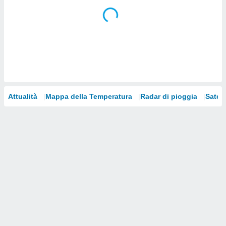
i nostri
artner
Attualità
Mappa della Temperatura
Radar di pioggia
Satelli