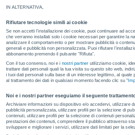
21°
IN ALTERNATIVA,
Rifiutare tecnologie simili ai cookie
Luna calan
Se non accetti l'installazione dei cookie, puoi continuare ad acc
Illuminata:
Temp. percepita 21°
che verranno installati solo i cookie necessari per garantire la n
analizzare il comportamento o per mostrare pubblicità o contenut
generali e pubblicità non personalizzata. Puoi rifiutare l'install
abbonamento premendo il pulsante "Rifiuta".
Ultim'ora.
L'Organizzazione Meteorologica Mondiale
Con il tuo consenso, noi e i
nostri partner
utilizziamo cookie, iden
conferma: "El Niño sta raggiungendo un'inten
trattare dati personali quali la tua visita su questo sito web, indiri
mai vista da diversi anni"
i tuoi dati personali sulla base di un interesse legittimo, al quale
Il Meteo 1 - 7
Attualità
Mappa della Temperatura
R
al trattamento dei dati in qualsiasi momento facendo clic su "
Imp
Noi e i nostri partner eseguiamo il seguente trattamento
Domani
Sabato
D
Oggi
Archiviare informazioni su dispositivo e/o accedervi, utilizzare dati
pubblicità personalizzata, utilizzare profili per la selezione di pu
7 Ago
8 Ago
6 Ago
contenuti, utilizzare profili per la selezione di contenuti personal
prestazioni dei contenuti, comprendere il pubblico attraverso stat
sviluppare e migliorare i servizi, utilizzare dati limitati per la sel