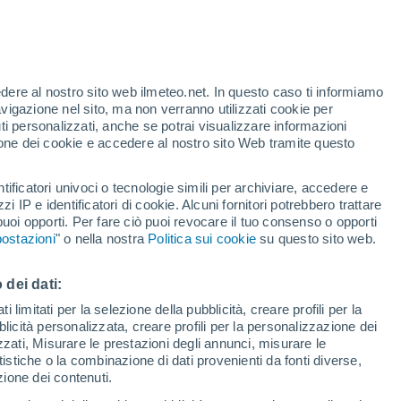
te
edere al nostro sito web ilmeteo.net. In questo caso ti informiamo
46%
avigazione nel sito, ma non verranno utilizzati cookie per
i personalizzati, anche se potrai visualizzare informazioni
azione dei cookie e accedere al nostro sito Web tramite questo
tificatori univoci o tecnologie simili per archiviare, accedere e
sità
zzi IP e identificatori di cookie. Alcuni fornitori potrebbero trattare
 puoi opporti. Per fare ciò puoi revocare il tuo consenso o opporti
adar di pioggia
Satelliti
Modelli
ostazioni
" o nella nostra
Politica sui cookie
su questo sito web.
 dei dati:
omenica
Lunedì
Martedì
Mercoledì
 limitati per la selezione della pubblicità, creare profili per la
bblicità personalizzata, creare profili per la personalizzazione dei
9 Ago
10 Ago
11 Ago
12 Ago
izzati, Misurare le prestazioni degli annunci, misurare le
istiche o la combinazione di dati provenienti da fonti diverse,
ezione dei contenuti.