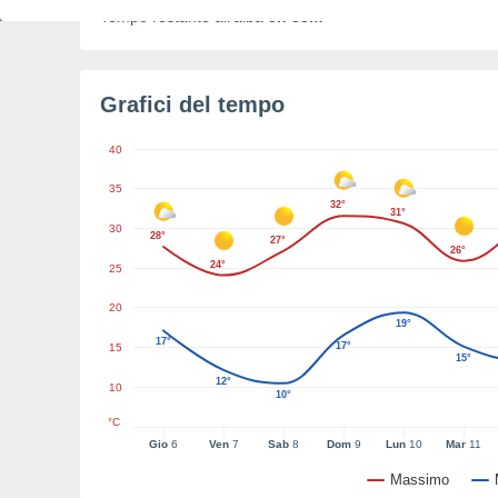
Tempo restante all'alba
3h 33m
Grafici del tempo
40
35
32°
31°
30
28°
27°
26°
24°
25
20
19°
17°
17°
15
15°
12°
10
10°
°C
Gio
6
Ven
7
Sab
8
Dom
9
Lun
10
Mar
11
Massimo