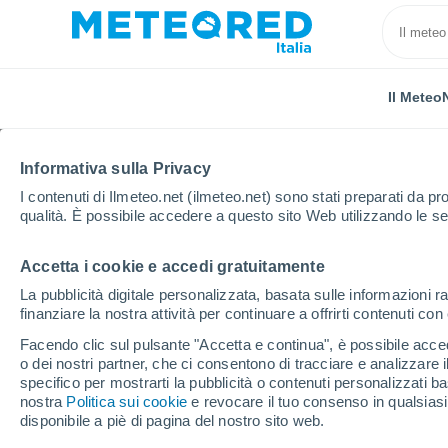
Il Meteo
Informativa sulla Privacy
I contenuti di Ilmeteo.net (ilmeteo.net) sono stati preparati da pro
qualità. È possibile accedere a questo sito Web utilizzando le se
Accetta i cookie e accedi gratuitamente
Home
Repubblica Ceca
Regione di Karlovy Vary
La pubblicità digitale personalizzata, basata sulle informazioni ra
finanziare la nostra attività per continuare a offrirti contenuti co
Previsioni Meteo Hrani
Facendo clic sul pulsante "Accetta e continua", è possibile accede
o dei nostri partner, che ci consentono di tracciare e analizzare
01:35
Giovedi
specifico per mostrarti la pubblicità o contenuti personalizzati b
nostra
Politica sui cookie
e revocare il tuo consenso in qualsia
disponibile a piè di pagina del nostro sito web.
Cielo sereno