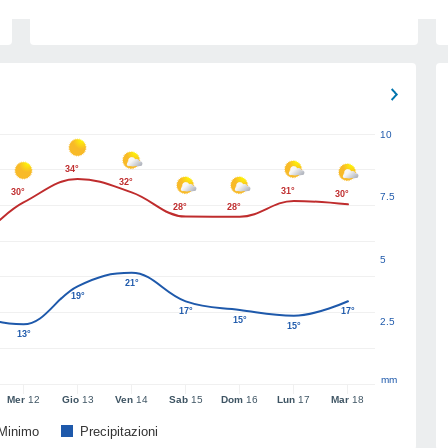
10
34°
32°
31°
30°
30°
7.5
28°
28°
5
21°
19°
17°
17°
15°
2.5
15°
13°
mm
Mer
12
Gio
13
Ven
14
Sab
15
Dom
16
Lun
17
Mar
18
Minimo
Precipitazioni