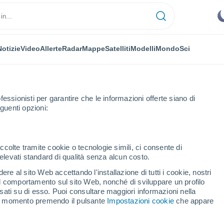
Notizie
Video
Allerte
Radar
Mappe
Satelliti
Modelli
Mondo
Sci
fessionisti per garantire che le informazioni offerte siano di
guenti opzioni:
Hranice
ccolte tramite cookie o tecnologie simili, ci consente di
n elevati standard di qualità senza alcun costo.
ce (Karlovy Vary)
re al sito Web accettando l'installazione di tutti i cookie, nostri
 il comportamento sul sito Web, nonché di sviluppare un profilo
...
asati su di esso. Puoi consultare maggiori informazioni nella
si momento premendo il pulsante
Impostazioni cookie
che appare
Per ora
Cielo sereno nelle prossime ore