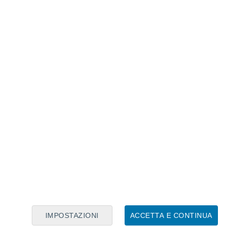
Calendario Lunare
Lun
Mar
Mer
Gio
Ven
Sab
Dom
6
7
8
9
10
11
12
13
14
15
16
17
18
19
IMPOSTAZIONI
ACCETTA E CONTINUA