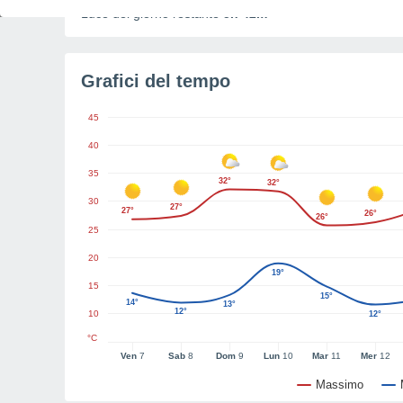
Luce del giorno restante
5h 42m
Grafici del tempo
45
40
35
32°
32°
30
27°
27°
26°
26°
25
20
19°
15
15°
14°
13°
12°
10
12°
°C
Ven
7
Sab
8
Dom
9
Lun
10
Mar
11
Mer
12
Massimo