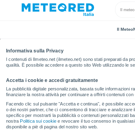
Il Meteo
Informativa sulla Privacy
I contenuti di Ilmeteo.net (ilmeteo.net) sono stati preparati da pro
qualità. È possibile accedere a questo sito Web utilizzando le se
Accetta i cookie e accedi gratuitamente
Home
Repubblica Ceca
Regione di Karlovy Vary
La pubblicità digitale personalizzata, basata sulle informazioni ra
finanziare la nostra attività per continuare a offrirti contenuti co
Previsioni Meteo Loket
Facendo clic sul pulsante "Accetta e continua", è possibile accede
o dei nostri partner, che ci consentono di tracciare e analizzare
15:37
Venerdì
specifico per mostrarti la pubblicità o contenuti personalizzati b
nostra
Politica sui cookie
e revocare il tuo consenso in qualsia
disponibile a piè di pagina del nostro sito web.
Sereno