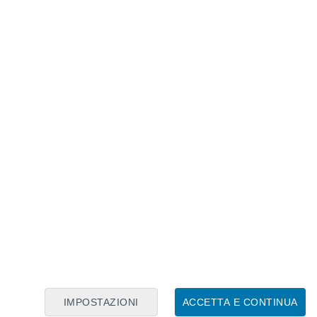
Calendario Lunare
Lun
Mar
Mer
Gio
Ven
Sab
Dom
7
8
9
10
11
12
13
14
15
16
17
18
19
20
IMPOSTAZIONI
ACCETTA E CONTINUA