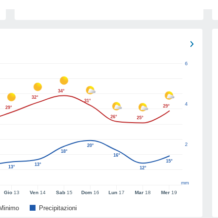
6
34°
32°
31°
4
29°
29°
26°
25°
2
20°
18°
16°
15°
13°
13°
12°
mm
Gio
13
Ven
14
Sab
15
Dom
16
Lun
17
Mar
18
Mer
19
Minimo
Precipitazioni