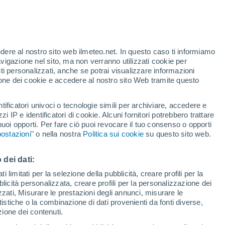
edere al nostro sito web ilmeteo.net. In questo caso ti informiamo
h
avigazione nel sito, ma non verranno utilizzati cookie per
i personalizzati, anche se potrai visualizzare informazioni
azione dei cookie e accedere al nostro sito Web tramite questo
tificatori univoci o tecnologie simili per archiviare, accedere e
.
zzi IP e identificatori di cookie. Alcuni fornitori potrebbero trattare
 puoi opporti. Per fare ciò puoi revocare il tuo consenso o opporti
adar di pioggia
Satelliti
Modelli
ostazioni
" o nella nostra
Politica sui cookie
su questo sito web.
 dei dati:
Lunedì
Martedì
Mercoledì
Giovedi
 limitati per la selezione della pubblicità, creare profili per la
bblicità personalizzata, creare profili per la personalizzazione dei
10 Ago
11 Ago
12 Ago
13 Ago
izzati, Misurare le prestazioni degli annunci, misurare le
istiche o la combinazione di dati provenienti da fonti diverse,
ezione dei contenuti.