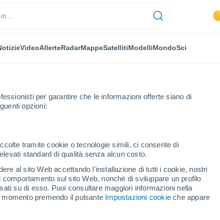
Notizie
Video
Allerte
Radar
Mappe
Satelliti
Modelli
Mondo
Sci
fessionisti per garantire che le informazioni offerte siano di
guenti opzioni:
Loket
ccolte tramite cookie o tecnologie simili, ci consente di
n elevati standard di qualità senza alcun costo.
re al sito Web accettando l'installazione di tutti i cookie, nostri
 il comportamento sul sito Web, nonché di sviluppare un profilo
...
asati su di esso. Puoi consultare maggiori informazioni nella
si momento premendo il pulsante
Impostazioni cookie
che appare
Per ora
Intervalli nuvolosi nelle prossime
ore