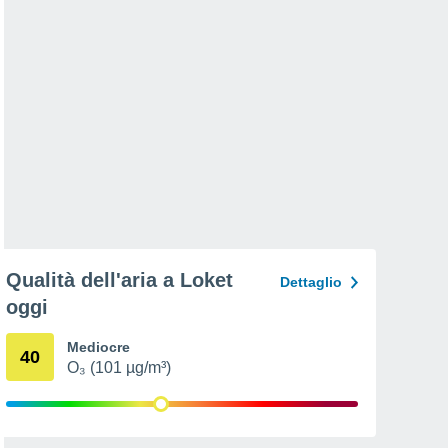
Qualità dell'aria a Loket
Dettaglio
oggi
Mediocre
40
O₃ (101 µg/m³)