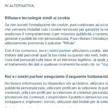
26°
IN ALTERNATIVA,
Rifiutare tecnologie simili ai cookie
Ovest
Se non accetti l'installazione dei cookie, puoi continuare ad acc
Temp. percepita 26°
8
-
27 km/
che verranno installati solo i cookie necessari per garantire la n
analizzare il comportamento o per mostrare pubblicità o contenut
generali e pubblicità non personalizzata. Puoi rifiutare l'install
abbonamento premendo il pulsante "Rifiuta".
Ultim'ora.
Luca Lombroso non vede la fine del caldo:
Con il tuo consenso, noi e i
nostri partner
utilizziamo cookie, iden
"Ferragosto 2026 potrebbe entrare nella storia
trattare dati personali quali la tua visita su questo sito web, indiri
Ecco perché."
i tuoi dati personali sulla base di un interesse legittimo, al quale
Il Meteo 1 - 7
Attualità
Mappa della Temperatura
R
al trattamento dei dati in qualsiasi momento facendo clic su "
Imp
Noi e i nostri partner eseguiamo il seguente trattamento
Domani
Domenica
Oggi
Archiviare informazioni su dispositivo e/o accedervi, utilizzare dati
pubblicità personalizzata, utilizzare profili per la selezione di pu
8 Ago
9 Ago
7 Ago
contenuti, utilizzare profili per la selezione di contenuti personal
prestazioni dei contenuti, comprendere il pubblico attraverso stat
sviluppare e migliorare i servizi, utilizzare dati limitati per la sel