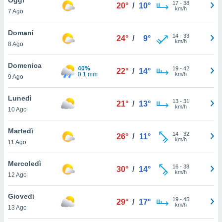
a", è
17
-
38
20°
/
10°
km/h
7 Ago
al sito
ettando
Domani
14
-
33
24°
/
9°
zione di
km/h
8 Ago
okie,
dei nostri
Domenica
40%
19
-
42
che ci
22°
/
14°
0.1 mm
km/h
9 Ago
no di
 e
e il
Lunedì
13
-
31
21°
/
13°
amento
km/h
10 Ago
 Web,
i
Martedì
14
-
32
re un
26°
/
11°
km/h
11 Ago
pecifico
arti la
Mercoledì
à o
16
-
38
30°
/
14°
km/h
i
12 Ago
zzati
 di esso.
Giovedi
19
-
45
sultare
29°
/
17°
km/h
13 Ago
oni nella