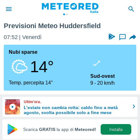
Previsioni Meteo Huddersfield
tiva
rivacy
07:52
Venerdì
...
ti di
net
Nubi sparse
net)
14°
i
 da
nisti per
Sud-ovest
 che le
Temp. percepita 14°
9
20 km/h
ioni
iano di
È
Ultim'ora.
L’estate non cambia rotta: caldo fino a metà
 a
agosto, svolta possibile solo a fine mese
ito Web
do le
opzioni:
Scarica
GRATIS
la app di
Meteored!
Installa
 i