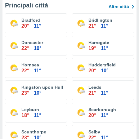
Principali città
Altre città
Bradford
Bridlington
20°
11°
21°
11°
Doncaster
Harrogate
22°
10°
19°
11°
Hornsea
Huddersfield
22°
11°
20°
10°
Kingston upon Hull
Leeds
23°
10°
21°
11°
Leyburn
Scarborough
18°
11°
20°
11°
Scunthorpe
Selby
23°
10°
22°
11°