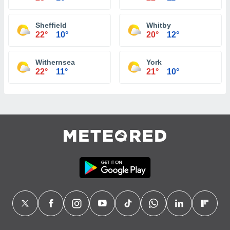
Sheffield
Whitby
22°
10°
20°
12°
Withernsea
York
22°
11°
21°
10°