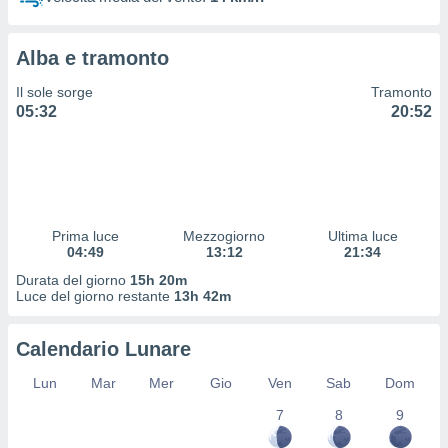
 profili
lezione
cità
Alba e tramonto
izzata,
fili per
Il sole sorge
Tramonto
05:32
20:52
izzazione
nuti,
 profili
lezione
uti
zzati,
Prima luce
Mezzogiorno
Ultima luce
 le
04:49
13:12
21:34
ni degli
 misurare
Durata del giorno
15h 20m
zioni dei
Luce del giorno restante
13h 42m
,
ere il
Calendario Lunare
so
Lun
Mar
Mer
Gio
Ven
Sab
Dom
he o la
ione di
7
8
9
enienti
diverse,