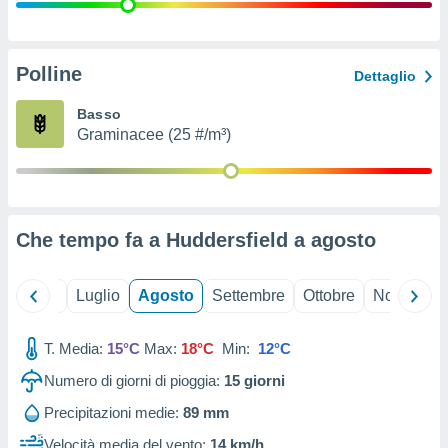
ioni
" o
tra
sui cookie
o sito
Polline
Dettaglio
Basso
nostri
Graminacee (25 #/m³)
mo il
te
ento dei
Che tempo fa a Huddersfield a
agosto
re
ioni su
vo e/o
Giugno
Luglio
Agosto
Settembre
Ottobre
Novembre
i,
 dati
er la
T. Media:
15°C
Max:
18°C
Min:
12°C
 della
Numero di giorni di pioggia:
15
giorni
à, creare
r la
Precipitazioni medie:
89 mm
à
izzata,
Velocità media del vento:
14 km/h