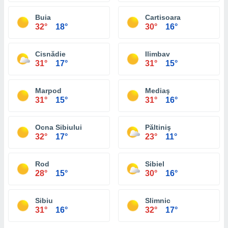
Buia
Cartisoara
32°
18°
30°
16°
Cisnădie
Ilimbav
31°
17°
31°
15°
Marpod
Mediaş
31°
15°
31°
16°
Ocna Sibiului
Păltiniş
32°
17°
23°
11°
Rod
Sibiel
28°
15°
30°
16°
Sibiu
Slimnic
31°
16°
32°
17°