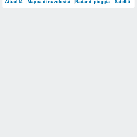
Attualità
Mappa di nuvolosità
Radar di pioggia
Satelliti
i nostri
artner