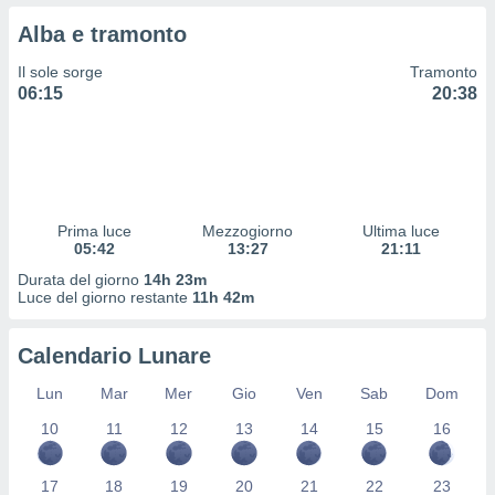
 profili
Alba e tramonto
lezione
cità
Il sole sorge
Tramonto
izzata,
06:15
20:38
fili per
izzazione
nuti,
 profili
lezione
uti
Prima luce
Mezzogiorno
Ultima luce
zzati,
05:42
13:27
21:11
 le
Durata del giorno
14h 23m
ni degli
Luce del giorno restante
11h 42m
 misurare
zioni dei
,
Calendario Lunare
ere il
Lun
Mar
Mer
Gio
Ven
Sab
Dom
so
10
11
12
13
14
15
16
he o la
ione di
enienti
17
18
19
20
21
22
23
diverse,