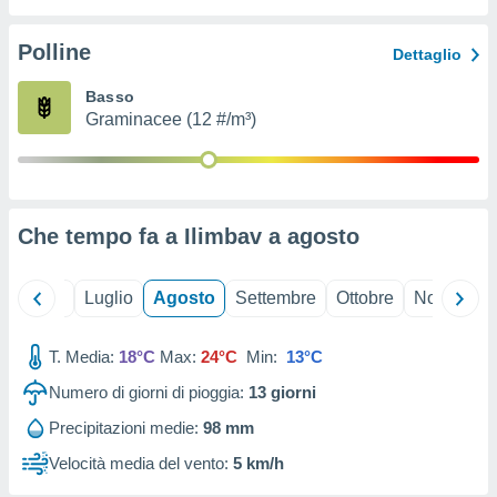
ioni
" o
tra
Polline
Dettaglio
sui cookie
o sito
Basso
Graminacee (12 #/m³)
nostri
mo il
te
ento dei
Che tempo fa a Ilimbav a
agosto
re
ioni su
Giugno
Luglio
Agosto
Settembre
Ottobre
Novembre
vo e/o
i,
T. Media:
18°C
Max:
24°C
Min:
13°C
 dati
er la
Numero di giorni di pioggia:
13
giorni
 della
à, creare
Precipitazioni medie:
98 mm
r la
Velocità media del vento:
5 km/h
à
izzata,