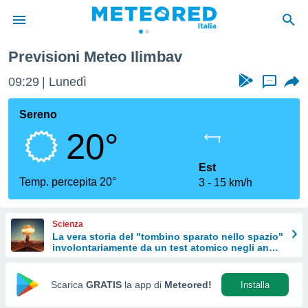
Previsioni Meteo Ilimbav
tiva
rivacy
09:29
Lunedì
...
ti di
net
Sereno
net)
20°
i
 da
nisti per
Est
 che le
Temp. percepita 20°
3
15 km/h
ioni
iano di
È
Scienza
La vera storia del "tombino sparato nello spazio"
 a
involontariamente da un test atomico negli anni
ito Web
'50
do le
opzioni:
Scarica
GRATIS
la app di
Meteored!
Installa
 i