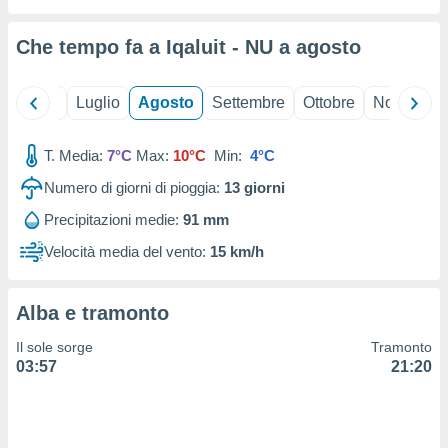
ioni
" o
tra
Che tempo fa a Iqaluit - NU a
agosto
sui cookie
o sito
Giugno
Luglio
Agosto
Settembre
Ottobre
Novembre
nostri
T. Media:
7°C
Max:
10°C
Min:
4°C
mo il
te
Numero di giorni di pioggia:
13
giorni
ento dei
Precipitazioni medie:
91 mm
re
Velocità media del vento:
15 km/h
ioni su
vo e/o
i,
Alba e tramonto
 dati
er la
Il sole sorge
Tramonto
 della
03:57
21:20
à, creare
r la
à
izzata,