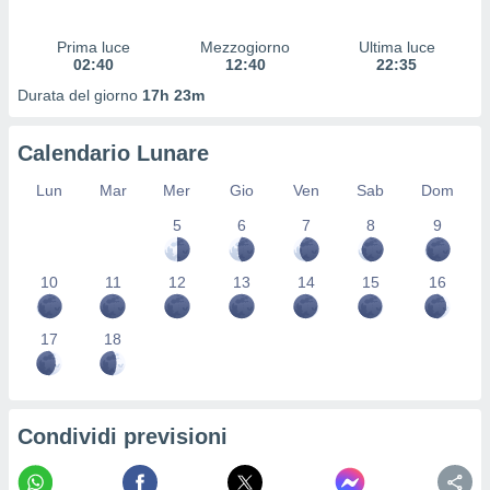
 profili
lezione
Prima luce
Mezzogiorno
Ultima luce
cità
02:40
12:40
22:35
izzata,
fili per
Durata del giorno
17h 23m
izzazione
Calendario Lunare
nuti,
 profili
Lun
Mar
Mer
Gio
Ven
Sab
Dom
lezione
uti
5
6
7
8
9
zzati,
 le
ni degli
10
11
12
13
14
15
16
 misurare
zioni dei
17
18
,
ere il
so
he o la
Condividi previsioni
ione di
enienti
diverse,