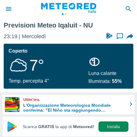
Previsioni Meteo Iqaluit - NU
tiva
rivacy
23:19
Mercoledì
...
ti di
net
Coperto
net)
7°
i
 da
nisti per
Luna calante
 che le
Temp. percepita 4°
Illuminata:
55%
ioni
iano di
È
Ultim'ora.
L'Organizzazione Meteorologica Mondiale
 a
conferma: "El Niño sta raggiungendo
ito Web
un'intensità mai vista da diversi anni"
do le
opzioni:
Scarica
GRATIS
la app di
Meteored!
Installa
 i