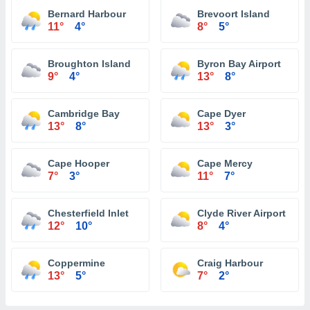
Bernard Harbour
Brevoort Island
11°
4°
8°
5°
Broughton Island
Byron Bay Airport
9°
4°
13°
8°
Cambridge Bay
Cape Dyer
13°
8°
13°
3°
Cape Hooper
Cape Mercy
7°
3°
11°
7°
Chesterfield Inlet
Clyde River Airport
12°
10°
8°
4°
Coppermine
Craig Harbour
13°
5°
7°
2°