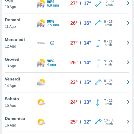
90%
a", è
12
-
26
27°
/
17°
6.9 mm
km/h
10 Ago
al sito
ettando
Domani
90%
9
-
25
26°
/
16°
zione di
7.5 mm
km/h
11 Ago
okie,
dei nostri
Mercoledì
8
-
21
che ci
27°
/
14°
km/h
12 Ago
no di
 e
e il
Giovedi
90%
9
-
24
26°
/
14°
amento
4 mm
km/h
13 Ago
 Web,
i
Venerdì
8
-
25
re un
23°
/
15°
km/h
14 Ago
pecifico
arti la
Sabato
à o
7
-
22
24°
/
13°
km/h
i
15 Ago
zzati
 di esso.
Domenica
13
-
35
sultare
25°
/
12°
km/h
16 Ago
oni nella