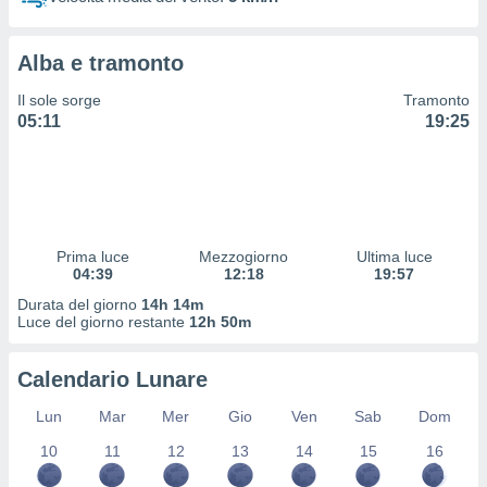
 profili
lezione
cità
Alba e tramonto
izzata,
fili per
Il sole sorge
Tramonto
05:11
19:25
izzazione
nuti,
 profili
lezione
uti
zzati,
Prima luce
Mezzogiorno
Ultima luce
 le
04:39
12:18
19:57
ni degli
 misurare
Durata del giorno
14h 14m
zioni dei
Luce del giorno restante
12h 50m
,
ere il
Calendario Lunare
so
Lun
Mar
Mer
Gio
Ven
Sab
Dom
he o la
ione di
10
11
12
13
14
15
16
enienti
diverse,