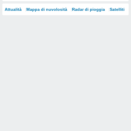
i nostri
Attualità
Mappa di nuvolosità
Radar di pioggia
Satelliti
artner