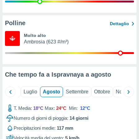
ioni
" o
tra
sui cookie
o sito
Polline
Dettaglio
Molto alto
nostri
Ambrosia (623 #/m³)
mo il
te
ento dei
Che tempo fa a Ispravnaya a
agosto
re
ioni su
vo e/o
Giugno
Luglio
Agosto
Settembre
Ottobre
Novembre
i,
 dati
er la
T. Media:
18°C
Max:
24°C
Min:
12°C
 della
Numero di giorni di pioggia:
14
giorni
à, creare
r la
Precipitazioni medie:
117 mm
à
izzata,
Velocità media del vento:
5 km/h