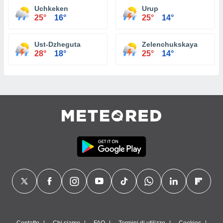
Uchkeken
Urup
25°
16°
25°
14°
Ust-Dzheguta
Zelenchukskaya
28°
18°
25°
14°