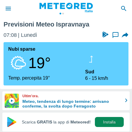
Previsioni Meteo Ispravnaya
tiva
rivacy
07:08
Lunedì
...
ti di
net
Nubi sparse
net)
19°
i
 da
nisti per
Sud
 che le
Temp. percepita 19°
6
15 km/h
ioni
iano di
È
Ultim'ora.
Meteo, tendenza di lungo termine: arrivano
 a
conferme, la svolta dopo Ferragosto
ito Web
do le
opzioni:
Scarica
GRATIS
la app di
Meteored!
Installa
 i