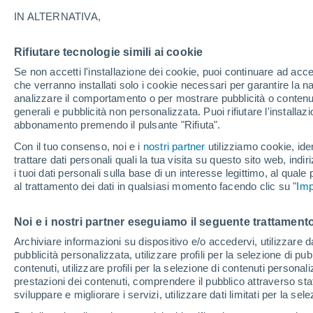
31°
IN ALTERNATIVA,
Rifiutare tecnologie simili ai cookie
Est
Se non accetti l'installazione dei cookie, puoi continuare ad acc
Temp. percepita 31°
12
-
36 km
che verranno installati solo i cookie necessari per garantire la n
analizzare il comportamento o per mostrare pubblicità o contenut
generali e pubblicità non personalizzata. Puoi rifiutare l'install
abbonamento premendo il pulsante "Rifiuta".
Ultim'ora.
Il fenomeno El Niño sta tornando: "L'interrutt
Con il tuo consenso, noi e i
nostri partner
utilizziamo cookie, iden
sta azionando proprio ora" – ecco cosa ci asp
trattare dati personali quali la tua visita su questo sito web, indiri
in inverno
i tuoi dati personali sulla base di un interesse legittimo, al quale
Il Meteo 1 - 7
Attualità
Mappa di nuvolosità
Radar 
al trattamento dei dati in qualsiasi momento facendo clic su "
Imp
Noi e i nostri partner eseguiamo il seguente trattamento
Domani
Sabato
D
Oggi
Archiviare informazioni su dispositivo e/o accedervi, utilizzare dati
pubblicità personalizzata, utilizzare profili per la selezione di pu
7 Ago
8 Ago
6 Ago
contenuti, utilizzare profili per la selezione di contenuti personal
prestazioni dei contenuti, comprendere il pubblico attraverso stat
sviluppare e migliorare i servizi, utilizzare dati limitati per la sel
80%
70%
40%