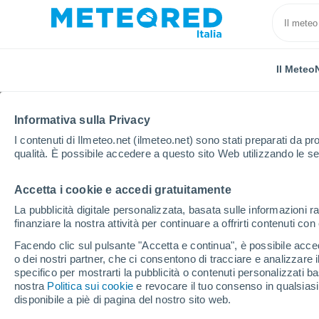
Il Meteo
Informativa sulla Privacy
I contenuti di Ilmeteo.net (ilmeteo.net) sono stati preparati da pro
qualità. È possibile accedere a questo sito Web utilizzando le se
Accetta i cookie e accedi gratuitamente
Home
Serbia
Distretto di Bor
Jabukovac
La pubblicità digitale personalizzata, basata sulle informazioni ra
finanziare la nostra attività per continuare a offrirti contenuti co
Previsioni Meteo Jabu
Facendo clic sul pulsante "Accetta e continua", è possibile accede
o dei nostri partner, che ci consentono di tracciare e analizzare
16:14
Giovedi
specifico per mostrarti la pubblicità o contenuti personalizzati b
nostra
Politica sui cookie
e revocare il tuo consenso in qualsia
disponibile a piè di pagina del nostro sito web.
Nubi sparse