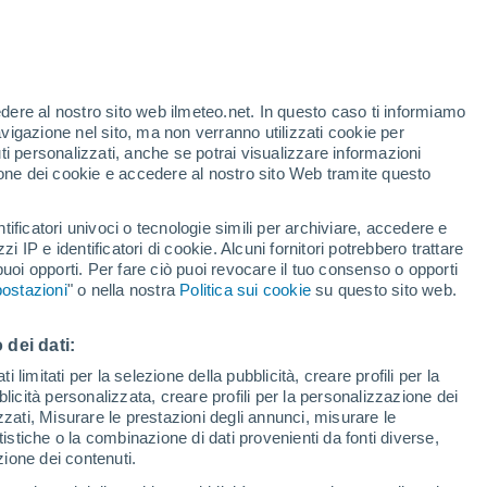
Allerta rossa
Allerta massima per alte
temperature a Jabukovac oggi
edere al nostro sito web ilmeteo.net. In questo caso ti informiamo
/h
Rischio di temporali
avigazione nel sito, ma non verranno utilizzati cookie per
Domani pomeriggio
i personalizzati, anche se potrai visualizzare informazioni
azione dei cookie e accedere al nostro sito Web tramite questo
ore si
tificatori univoci o tecnologie simili per archiviare, accedere e
etta
zzi IP e identificatori di cookie. Alcuni fornitori potrebbero trattare
 puoi opporti. Per fare ciò puoi revocare il tuo consenso o opporti
di pioggia
Satelliti
Modelli
ostazioni
" o nella nostra
Politica sui cookie
su questo sito web.
 dei dati:
omenica
Lunedì
Martedì
Mercoledì
 limitati per la selezione della pubblicità, creare profili per la
bblicità personalizzata, creare profili per la personalizzazione dei
9 Ago
10 Ago
11 Ago
12 Ago
izzati, Misurare le prestazioni degli annunci, misurare le
istiche o la combinazione di dati provenienti da fonti diverse,
ezione dei contenuti.
70%