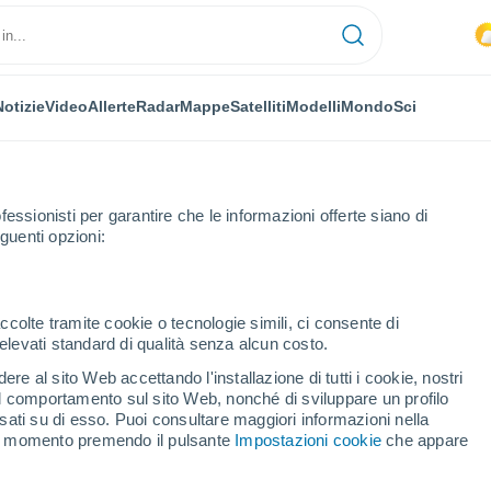
Notizie
Video
Allerte
Radar
Mappe
Satelliti
Modelli
Mondo
Sci
fessionisti per garantire che le informazioni offerte siano di
guenti opzioni:
ccolte tramite cookie o tecnologie simili, ci consente di
n elevati standard di qualità senza alcun costo.
kovac
re al sito Web accettando l'installazione di tutti i cookie, nostri
 il comportamento sul sito Web, nonché di sviluppare un profilo
...
asati su di esso. Puoi consultare maggiori informazioni nella
si momento premendo il pulsante
Impostazioni cookie
che appare
Per ora
Intervalli nuvolosi nelle prossime
ore