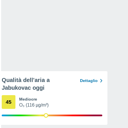
Qualità dell'aria a
Dettaglio
Jabukovac oggi
Mediocre
45
O₃ (116 µg/m³)