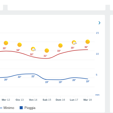
15
36°
35°
35°
34°
33°
10
32°
31°
5
22°
22°
20°
20°
19°
19°
19°
mm
Mer
12
Gio
13
Ven
14
Sab
15
Dom
16
Lun
17
Mar
18
Minimo
Pioggia