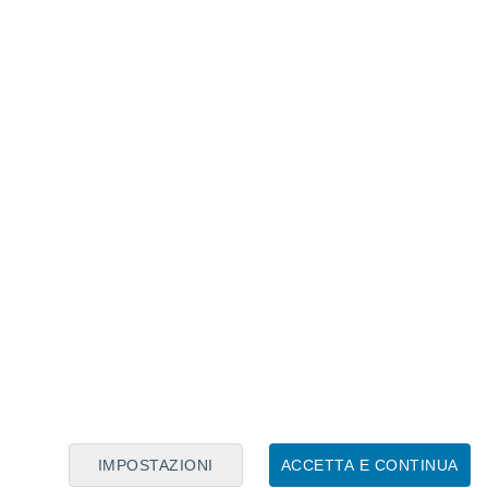
Calendario Lunare
Lun
Mar
Mer
Gio
Ven
Sab
Dom
6
7
8
9
10
11
12
13
14
15
16
17
18
19
IMPOSTAZIONI
ACCETTA E CONTINUA