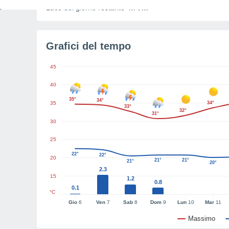
Luce del giorno restante
4h 7m
Grafici del tempo
45
40
35°
34°
35
34°
33°
32°
31°
30
25
22°
22°
20
21°
21°
21°
20°
2.3
15
1.2
0.8
0.1
°C
Gio
6
Ven
7
Sab
8
Dom
9
Lun
10
Mar
11
Massimo