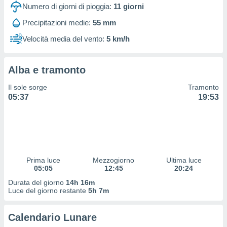
 profili
Numero di giorni di pioggia:
11
giorni
lezione
Precipitazioni medie:
55 mm
cità
izzata,
Velocità media del vento:
5 km/h
fili per
izzazione
Alba e tramonto
nuti,
 profili
Il sole sorge
Tramonto
lezione
05:37
19:53
uti
zzati,
 le
ni degli
 misurare
zioni dei
,
Prima luce
Mezzogiorno
Ultima luce
05:05
12:45
20:24
ere il
Durata del giorno
14h 16m
so
Luce del giorno restante
5h 7m
he o la
ione di
Calendario Lunare
enienti
diverse,