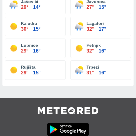
Jašovići
Javorova
29°
14°
27°
15°
Kaludra
Lagatori
30°
15°
32°
17°
Lubnice
Petnjik
29°
16°
32°
16°
Rujišta
Trpezi
29°
15°
31°
16°