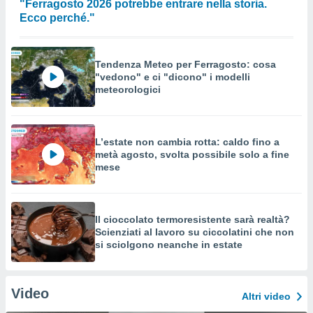
"Ferragosto 2026 potrebbe entrare nella storia.
Ecco perché."
Tendenza Meteo per Ferragosto: cosa
"vedono" e ci "dicono" i modelli
meteorologici
L’estate non cambia rotta: caldo fino a
metà agosto, svolta possibile solo a fine
mese
Il cioccolato termoresistente sarà realtà?
Scienziati al lavoro su ciccolatini che non
si sciolgono neanche in estate
Video
Altri video