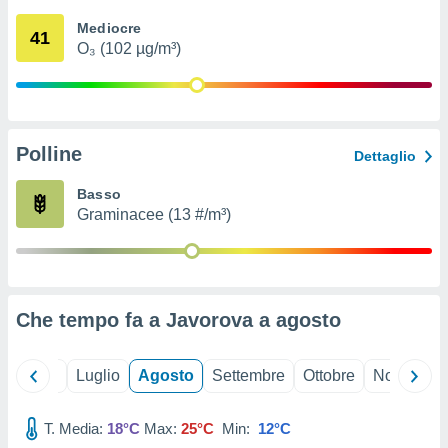
ioni
" o
Mediocre
tra
41
O₃ (102 µg/m³)
sui cookie
o sito
nostri
Polline
Dettaglio
mo il
te
Basso
ento dei
Graminacee (13 #/m³)
re
ioni su
vo e/o
i,
Che tempo fa a Javorova a
agosto
 dati
er la
 della
Giugno
Luglio
Agosto
Settembre
Ottobre
Novembre
à, creare
r la
à
T. Media:
18°C
Max:
25°C
Min:
12°C
izzata,