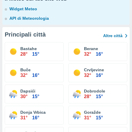
Widget Meteo
API di Meteorologia
Principali città
Altre città
Bastahe
Berane
28°
15°
32°
16°
Buče
Crvljevine
32°
16°
32°
16°
Dapsići
Dobrodole
30°
15°
28°
15°
Donja Vrbica
Goražde
31°
16°
31°
15°