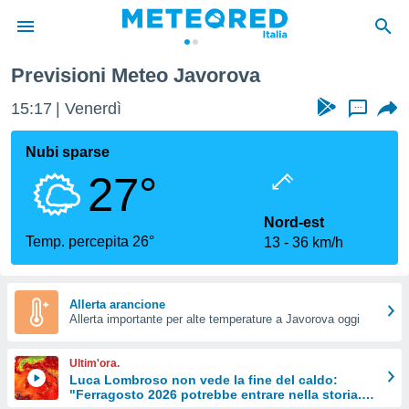
Previsioni Meteo Javorova
tiva
rivacy
15:17
Venerdì
...
ti di
net
Nubi sparse
net)
27°
i
 da
nisti per
Nord-est
 che le
Temp. percepita 26°
13
36 km/h
ioni
iano di
È
Allerta arancione
 a
Allerta importante per alte temperature a Javorova oggi
ito Web
do le
Ultim'ora.
opzioni:
Luca Lombroso non vede la fine del caldo:
"Ferragosto 2026 potrebbe entrare nella storia.
 i