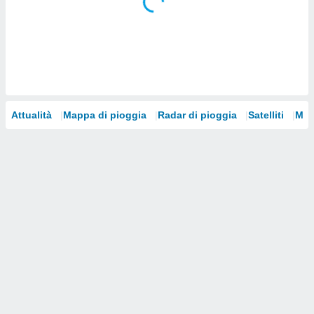
i nostri
artner
Attualità
Mappa di pioggia
Radar di pioggia
Satelliti
Mod