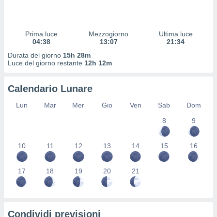
 profili
lezione
cità
izzata,
Prima luce
Mezzogiorno
Ultima luce
fili per
04:38
13:07
21:34
Durata del giorno
15h 28m
izzazione
Luce del giorno restante
12h 12m
nuti,
 profili
Calendario Lunare
lezione
uti
Lun
Mar
Mer
Gio
Ven
Sab
Dom
zzati,
 le
8
9
ni degli
 misurare
zioni dei
10
11
12
13
14
15
16
,
ere il
17
18
19
20
21
so
he o la
ione di
enienti
Condividi previsioni
diverse,