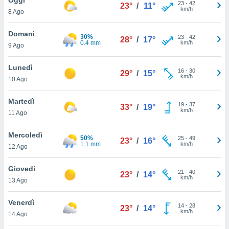
a", è
23
-
42
23°
/
11°
km/h
8 Ago
al sito
ettando
Domani
30%
23
-
42
28°
/
17°
zione di
0.4 mm
km/h
9 Ago
okie,
dei nostri
Lunedì
16
-
30
che ci
29°
/
15°
km/h
10 Ago
no di
 e
e il
Martedì
19
-
37
33°
/
19°
amento
km/h
11 Ago
 Web,
i
Mercoledì
50%
25
-
49
re un
23°
/
16°
1.1 mm
km/h
12 Ago
pecifico
arti la
Giovedi
à o
21
-
40
23°
/
14°
km/h
i
13 Ago
zzati
 di esso.
Venerdì
14
-
28
sultare
23°
/
14°
km/h
14 Ago
oni nella