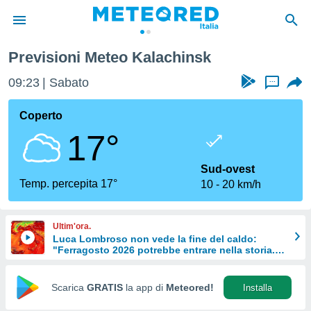
Previsioni Meteo Kalachinsk
tiva
rivacy
09:23
Sabato
...
ti di
net
Coperto
net)
17°
i
 da
nisti per
Sud-ovest
 che le
Temp. percepita 17°
10
20 km/h
ioni
iano di
È
Ultim'ora.
Luca Lombroso non vede la fine del caldo:
 a
"Ferragosto 2026 potrebbe entrare nella storia.
ito Web
Ecco perché."
do le
opzioni:
Scarica
GRATIS
la app di
Meteored!
Installa
 i