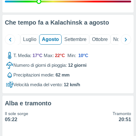
ioni
" o
tra
sui cookie
o sito
Che tempo fa a Kalachinsk a
agosto
nostri
Giugno
Luglio
Agosto
Settembre
Ottobre
Novembre
mo il
T. Media:
17°C
Max:
22°C
Min:
10°C
te
ento dei
Numero di giorni di pioggia:
12
giorni
Precipitazioni medie:
62 mm
re
ioni su
Velocità media del vento:
12 km/h
vo e/o
i,
 dati
Alba e tramonto
er la
 della
Il sole sorge
Tramonto
à, creare
05:22
20:51
r la
à
izzata,