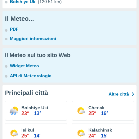
Bolshiye Uki
(120.51 km)
Il Meteo...
PDF
Maggiori informazioni
Il Meteo sul tuo sito Web
Widget Meteo
API di Meteorologia
Principali città
Altre città
Bolshiye Uki
Cherlak
23°
13°
25°
16°
Isilkul
Kalachinsk
25°
14°
24°
15°