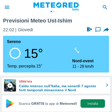
Previsioni Meteo Ust-Ishim
tiva
rivacy
22:02
Giovedi
...
ti di
net
Sereno
net)
15°
i
 da
nisti per
Nord-ovest
 che le
Temp. percepita 15°
11
28 km/h
ioni
iano di
È
Ultim’ora
Caldo intenso sull’Italia, ma venerdì 7 agosto
 a
forti temporali minacciano il Nord
ito Web
do le
opzioni:
Scarica
GRATIS
la app di
Meteored!
Installa
 i