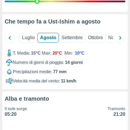
ioni
" o
tra
sui cookie
o sito
Che tempo fa a Ust-Ishim a
agosto
nostri
Giugno
Luglio
Agosto
Settembre
Ottobre
Novembre
mo il
T. Media:
15°C
Max:
20°C
Min:
10°C
te
ento dei
Numero di giorni di pioggia:
14
giorni
Precipitazioni medie:
77 mm
re
ioni su
Velocità media del vento:
11 km/h
vo e/o
i,
 dati
Alba e tramonto
er la
 della
Il sole sorge
Tramonto
à, creare
05:20
21:20
r la
à
izzata,