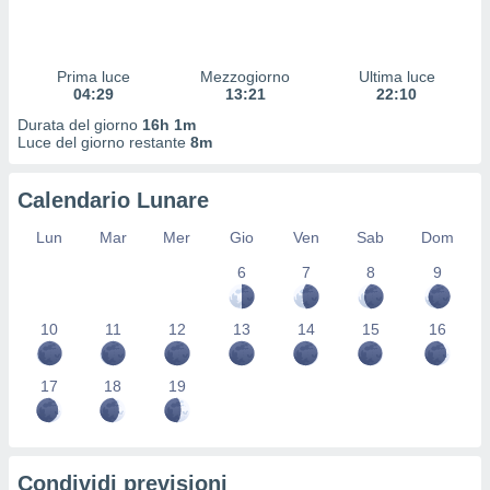
 profili
lezione
cità
izzata,
Prima luce
Mezzogiorno
Ultima luce
fili per
04:29
13:21
22:10
Durata del giorno
16h 1m
izzazione
Luce del giorno restante
8m
nuti,
 profili
Calendario Lunare
lezione
uti
Lun
Mar
Mer
Gio
Ven
Sab
Dom
zzati,
 le
6
7
8
9
ni degli
 misurare
zioni dei
10
11
12
13
14
15
16
,
ere il
17
18
19
so
he o la
ione di
enienti
Condividi previsioni
diverse,