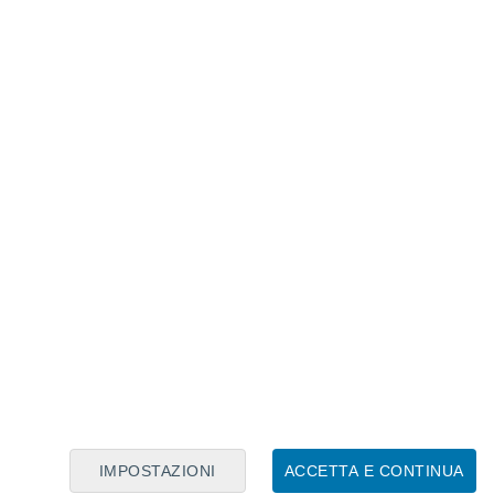
Calendario Lunare
Lun
Mar
Mer
Gio
Ven
Sab
Dom
7
8
9
10
11
12
13
14
15
16
17
18
19
20
IMPOSTAZIONI
ACCETTA E CONTINUA