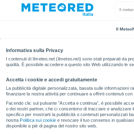
Il Meteo
Informativa sulla Privacy
I contenuti di Ilmeteo.net (ilmeteo.net) sono stati preparati da pro
qualità. È possibile accedere a questo sito Web utilizzando le se
Accetta i cookie e accedi gratuitamente
Home
Kazakistan
Kazakistan Occidentale
Kazt
La pubblicità digitale personalizzata, basata sulle informazioni ra
finanziare la nostra attività per continuare a offrirti contenuti co
Previsioni Meteo Kazta
Facendo clic sul pulsante "Accetta e continua", è possibile accede
o dei nostri partner, che ci consentono di tracciare e analizzare
19:27
Venerdì
specifico per mostrarti la pubblicità o contenuti personalizzati b
nostra
Politica sui cookie
e revocare il tuo consenso in qualsia
disponibile a piè di pagina del nostro sito web.
Sereno