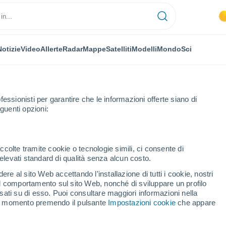
Notizie
Video
Allerte
Radar
Mappe
Satelliti
Modelli
Mondo
Sci
fessionisti per garantire che le informazioni offerte siano di
guenti opzioni:
alovka
ccolte tramite cookie o tecnologie simili, ci consente di
n elevati standard di qualità senza alcun costo.
lovka
re al sito Web accettando l'installazione di tutti i cookie, nostri
 il comportamento sul sito Web, nonché di sviluppare un profilo
...
asati su di esso. Puoi consultare maggiori informazioni nella
si momento premendo il pulsante
Impostazioni cookie
che appare
Per ora
Cielo sereno nelle prossime ore