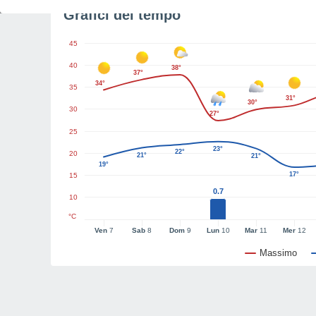
Grafici del tempo
45
40
38°
37°
34°
35
31°
30°
30
27°
25
23°
22°
20
21°
21°
19°
17°
15
0.7
10
°C
Ven
7
Sab
8
Dom
9
Lun
10
Mar
11
Mer
12
Massimo