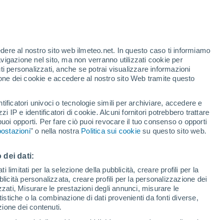
Allerta rossa
Allerta massima per incendi a
Kaztalovka oggi
t
edere al nostro sito web ilmeteo.net. In questo caso ti informiamo
h
avigazione nel sito, ma non verranno utilizzati cookie per
i personalizzati, anche se potrai visualizzare informazioni
azione dei cookie e accedere al nostro sito Web tramite questo
tificatori univoci o tecnologie simili per archiviare, accedere e
.
zzi IP e identificatori di cookie. Alcuni fornitori potrebbero trattare
 puoi opporti. Per fare ciò puoi revocare il tuo consenso o opporti
adar di pioggia
Satelliti
Modelli
ostazioni
" o nella nostra
Politica sui cookie
su questo sito web.
 dei dati:
Lunedì
Martedì
Mercoledì
Giovedi
 limitati per la selezione della pubblicità, creare profili per la
bblicità personalizzata, creare profili per la personalizzazione dei
10 Ago
11 Ago
12 Ago
13 Ago
izzati, Misurare le prestazioni degli annunci, misurare le
istiche o la combinazione di dati provenienti da fonti diverse,
ezione dei contenuti.
50%
30%