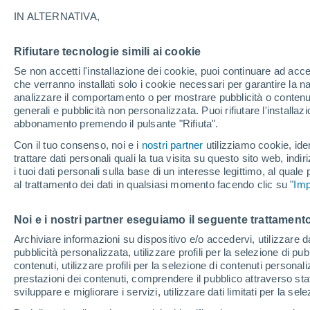
34°
IN ALTERNATIVA,
Rifiutare tecnologie simili ai cookie
Sud-oves
Se non accetti l'installazione dei cookie, puoi continuare ad acc
Temp. percepita 32°
1
-
13 km/
che verranno installati solo i cookie necessari per garantire la n
analizzare il comportamento o per mostrare pubblicità o contenut
generali e pubblicità non personalizzata. Puoi rifiutare l'install
abbonamento premendo il pulsante "Rifiuta".
Ultim'ora.
Luca Lombroso non vede la fine del caldo:
Con il tuo consenso, noi e i
nostri partner
utilizziamo cookie, iden
"Ferragosto 2026 potrebbe entrare nella storia
trattare dati personali quali la tua visita su questo sito web, indiri
Ecco perché."
i tuoi dati personali sulla base di un interesse legittimo, al quale
Il Meteo 1 - 7
Attualità
Mappa della Temperatura
R
al trattamento dei dati in qualsiasi momento facendo clic su "
Imp
Noi e i nostri partner eseguiamo il seguente trattamento
Domani
Domenica
Oggi
Archiviare informazioni su dispositivo e/o accedervi, utilizzare dati
pubblicità personalizzata, utilizzare profili per la selezione di pu
8 Ago
9 Ago
7 Ago
contenuti, utilizzare profili per la selezione di contenuti personal
prestazioni dei contenuti, comprendere il pubblico attraverso stat
sviluppare e migliorare i servizi, utilizzare dati limitati per la sel