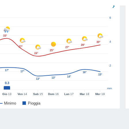
6
33°
4
30°
28°
27°
27°
25°
24°
2
17°
17°
16°
15°
14°
13°
13°
0.3
mm
Gio
13
Ven
14
Sab
15
Dom
16
Lun
17
Mar
18
Mer
19
Minimo
Pioggia