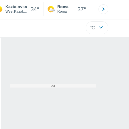
Kaztalovka
Roma
Milano
34°
37°
West Kazakhstan
Roma
Milano
°C