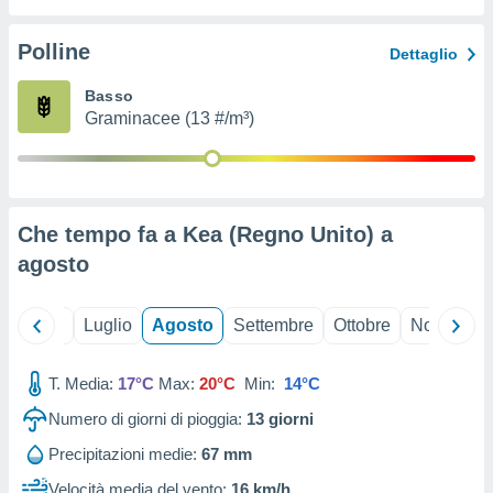
ioni
" o
tra
Polline
Dettaglio
sui cookie
o sito
Basso
Graminacee (13 #/m³)
nostri
mo il
te
ento dei
Che tempo fa a Kea (Regno Unito) a
agosto
re
ioni su
vo e/o
Giugno
Luglio
Agosto
Settembre
Ottobre
Novembre
i,
 dati
er la
T. Media:
17°C
Max:
20°C
Min:
14°C
 della
Numero di giorni di pioggia:
13
giorni
à, creare
r la
Precipitazioni medie:
67 mm
à
izzata,
Velocità media del vento:
16 km/h