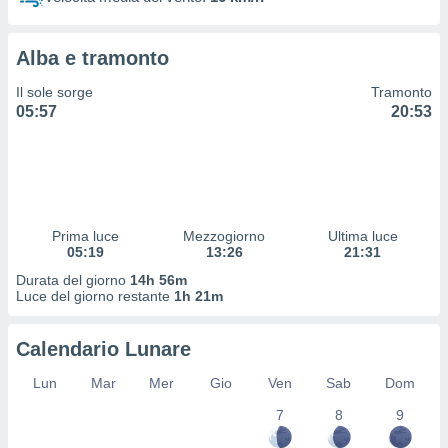
 profili
lezione
cità
Alba e tramonto
izzata,
fili per
Il sole sorge
Tramonto
05:57
20:53
izzazione
nuti,
 profili
lezione
uti
zzati,
Prima luce
Mezzogiorno
Ultima luce
 le
05:19
13:26
21:31
ni degli
 misurare
Durata del giorno
14h 56m
zioni dei
Luce del giorno restante
1h 21m
,
ere il
Calendario Lunare
so
Lun
Mar
Mer
Gio
Ven
Sab
Dom
he o la
ione di
7
8
9
enienti
diverse,