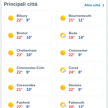
Principali città
Altre città
Bibury
Bournemouth
22°
9°
21°
11°
Bristol
Bude
22°
10°
19°
14°
Cheltenham
Cirencester
23°
10°
22°
9°
Cirencester-Coln
Corse
22°
9°
24°
8°
Croscombe
Devizes
21°
10°
22°
9°
Fairford
Falmouth
22°
9°
20°
12°