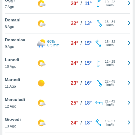
a", è
10
-
22
20°
/
11°
km/h
7 Ago
al sito
ettando
Domani
16
-
34
22°
/
13°
zione di
km/h
8 Ago
okie,
dei nostri
Domenica
60%
15
-
32
che ci
24°
/
15°
0.5 mm
km/h
9 Ago
no di
 e
e il
Lunedì
12
-
25
24°
/
15°
amento
km/h
10 Ago
 Web,
i
Martedì
22
-
45
re un
23°
/
16°
km/h
11 Ago
pecifico
arti la
Mercoledì
à o
21
-
42
25°
/
18°
km/h
i
12 Ago
zzati
 di esso.
Giovedi
16
-
37
sultare
24°
/
18°
km/h
13 Ago
oni nella