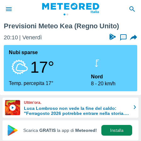
Previsioni Meteo Kea (Regno Unito)
tiva
rivacy
20:10
Venerdì
...
ti di
net
Nubi sparse
net)
17°
i
 da
nisti per
Nord
 che le
Temp. percepita 17°
8
20 km/h
ioni
iano di
È
Ultim'ora.
Luca Lombroso non vede la fine del caldo:
 a
"Ferragosto 2026 potrebbe entrare nella storia.
ito Web
Ecco perché."
do le
opzioni:
Scarica
GRATIS
la app di
Meteored!
Installa
 i