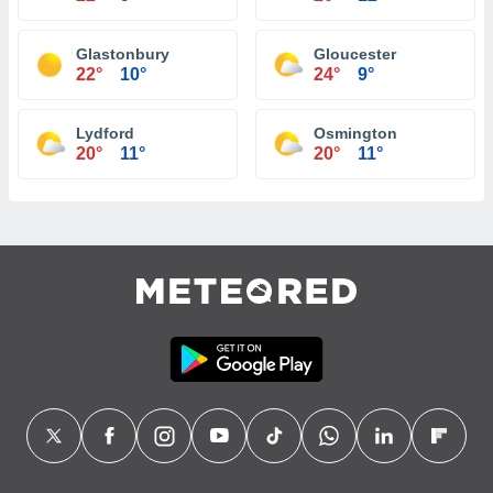
Glastonbury
Gloucester
22°
10°
24°
9°
Lydford
Osmington
20°
11°
20°
11°