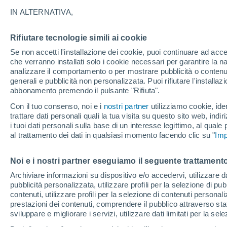
16°
IN ALTERNATIVA,
Rifiutare tecnologie simili ai cookie
30%
Se non accetti l'installazione dei cookie, puoi continuare ad acc
Temp. percepita 16°
0.2 mm
che verranno installati solo i cookie necessari per garantire la n
analizzare il comportamento o per mostrare pubblicità o contenut
generali e pubblicità non personalizzata. Puoi rifiutare l'install
abbonamento premendo il pulsante "Rifiuta".
Ultim'ora.
Il fenomeno El Niño sta tornando: "L'interrutt
Con il tuo consenso, noi e i
nostri partner
utilizziamo cookie, iden
sta azionando proprio ora" – ecco cosa ci asp
trattare dati personali quali la tua visita su questo sito web, indiri
in inverno
i tuoi dati personali sulla base di un interesse legittimo, al quale
Il Meteo 1 - 7
Attualità
Mappa di pioggia
Radar di 
al trattamento dei dati in qualsiasi momento facendo clic su "
Imp
Noi e i nostri partner eseguiamo il seguente trattamento
Domani
Sabato
D
Oggi
Archiviare informazioni su dispositivo e/o accedervi, utilizzare dati
pubblicità personalizzata, utilizzare profili per la selezione di pu
7 Ago
8 Ago
6 Ago
contenuti, utilizzare profili per la selezione di contenuti personal
prestazioni dei contenuti, comprendere il pubblico attraverso stat
sviluppare e migliorare i servizi, utilizzare dati limitati per la sel
50%