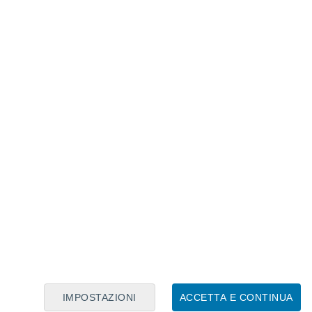
Calendario Lunare
Lun
Mar
Mer
Gio
Ven
Sab
Dom
6
7
8
9
10
11
12
13
14
15
16
17
18
19
IMPOSTAZIONI
ACCETTA E CONTINUA