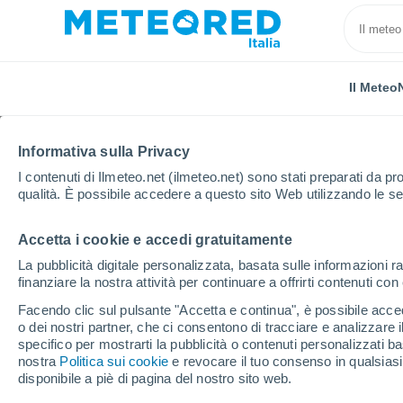
Il Meteo
Informativa sulla Privacy
I contenuti di Ilmeteo.net (ilmeteo.net) sono stati preparati da pro
qualità. È possibile accedere a questo sito Web utilizzando le se
Accetta i cookie e accedi gratuitamente
Home
Regno Unito
Nord Est Inghilterra
Kirklev
La pubblicità digitale personalizzata, basata sulle informazioni ra
finanziare la nostra attività per continuare a offrirti contenuti co
Previsioni Meteo Kirkl
Facendo clic sul pulsante "Accetta e continua", è possibile accede
o dei nostri partner, che ci consentono di tracciare e analizzare
12:07
Giovedi
specifico per mostrarti la pubblicità o contenuti personalizzati b
nostra
Politica sui cookie
e revocare il tuo consenso in qualsia
disponibile a piè di pagina del nostro sito web.
Pioggia debole