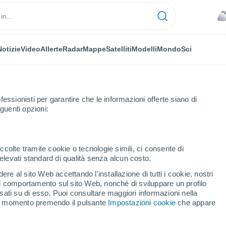
Notizie
Video
Allerte
Radar
Mappe
Satelliti
Modelli
Mondo
Sci
fessionisti per garantire che le informazioni offerte siano di
guenti opzioni:
ington
ccolte tramite cookie o tecnologie simili, ci consente di
n elevati standard di qualità senza alcun costo.
evington
re al sito Web accettando l'installazione di tutti i cookie, nostri
 il comportamento sul sito Web, nonché di sviluppare un profilo
...
asati su di esso. Puoi consultare maggiori informazioni nella
si momento premendo il pulsante
Impostazioni cookie
che appare
Per ora
Cielo coperto nelle prossime ore