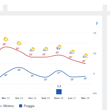
15
28°
26°
24°
10
23°
23°
22°
20°
18°
17°
5
16°
15°
14°
13°
13°
1.3
mm
Mer
12
Gio
13
Ven
14
Sab
15
Dom
16
Lun
17
Mar
18
Minimo
Pioggia