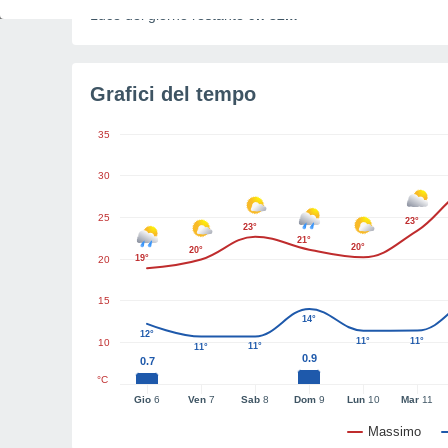
Luce del giorno restante
9h 32m
Grafici del tempo
35
30
25
23°
23°
21°
20°
20°
19°
20
15
14°
12°
11°
11°
10
11°
11°
0.9
0.7
°C
Gio
6
Ven
7
Sab
8
Dom
9
Lun
10
Mar
11
Massimo