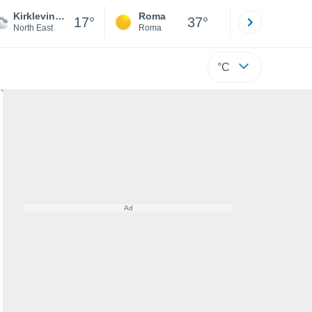
Kirklevington
Roma
Milano
17°
37°
North East
Roma
Milano
°C