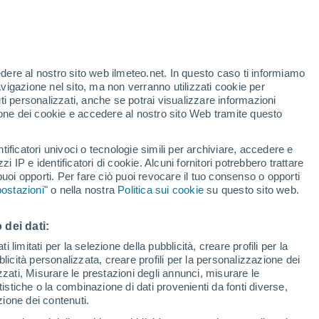
edere al nostro sito web ilmeteo.net. In questo caso ti informiamo
avigazione nel sito, ma non verranno utilizzati cookie per
i personalizzati, anche se potrai visualizzare informazioni
azione dei cookie e accedere al nostro sito Web tramite questo
ore si
tificatori univoci o tecnologie simili per archiviare, accedere e
etta
zzi IP e identificatori di cookie. Alcuni fornitori potrebbero trattare
 puoi opporti. Per fare ciò puoi revocare il tuo consenso o opporti
pioggia
Satelliti
Modelli
ostazioni
" o nella nostra
Politica sui cookie
su questo sito web.
 dei dati:
omenica
Lunedì
Martedì
Mercoledì
 limitati per la selezione della pubblicità, creare profili per la
bblicità personalizzata, creare profili per la personalizzazione dei
9 Ago
10 Ago
11 Ago
12 Ago
izzati, Misurare le prestazioni degli annunci, misurare le
istiche o la combinazione di dati provenienti da fonti diverse,
ezione dei contenuti.
60%