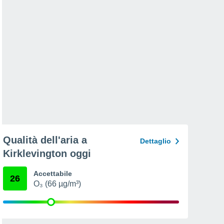
Qualità dell'aria a
Dettaglio
Kirklevington oggi
Accettabile
26
O₃ (66 µg/m³)