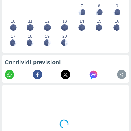
re e
7
8
9
e i
tilizzare
10
11
12
13
14
15
16
ati per la
e dei
.
17
18
19
20
izzazione
azione
Condividi previsioni
o la
e del
vo,
à e
i
zzati,
one delle
ni dei
 e degli
 ricerche
ico,
di