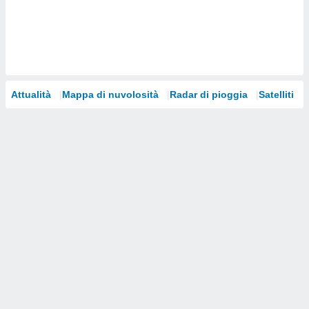
i nostri
artner
Attualità
Mappa di nuvolosità
Radar di pioggia
Satelliti