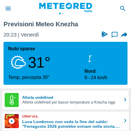
Previsioni Meteo Knezha
tiva
rivacy
20:23
Venerdì
...
ti di
net
Nubi sparse
net)
31°
i
 da
nisti per
Nord
 che le
Temp. percepita 30°
9
24 km/h
ioni
iano di
È
Allerta undefined
 a
Allerta undefined per basse temperature a Knezha oggi
ito Web
do le
Ultim'ora.
opzioni:
Luca Lombroso non vede la fine del caldo:
"Ferragosto 2026 potrebbe entrare nella storia.
 i