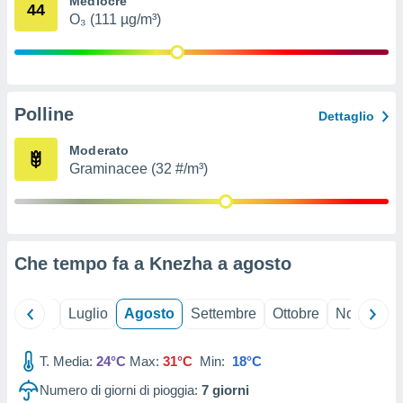
Mediocre
44
ioni
" o
O₃ (111 µg/m³)
tra
sui cookie
o sito
Polline
nostri
Dettaglio
mo il
Moderato
te
Graminacee (32 #/m³)
ento dei
re
ioni su
vo e/o
Che tempo fa a Knezha a
agosto
i,
 dati
er la
Giugno
Luglio
Agosto
Settembre
Ottobre
Novembre
 della
à, creare
r la
T. Media:
24°C
Max:
31°C
Min:
18°C
à
Numero di giorni di pioggia:
7
giorni
izzata,