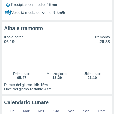
 profili
Precipitazioni medie:
45 mm
lezione
cità
Velocità media del vento:
9 km/h
izzata,
fili per
Alba e tramonto
izzazione
nuti,
Il sole sorge
Tramonto
 profili
06:19
20:38
lezione
uti
zzati,
 le
ni degli
 misurare
Prima luce
Mezzogiorno
Ultima luce
zioni dei
05:47
13:29
21:10
,
ere il
Durata del giorno
14h 19m
Luce del giorno restante
47m
so
he o la
Calendario Lunare
ione di
enienti
Lun
Mar
Mer
Gio
Ven
Sab
Dom
diverse,