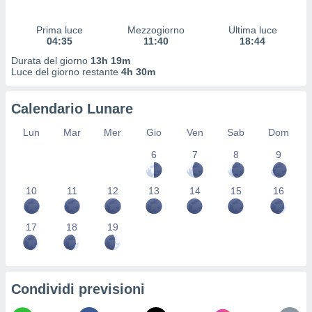
 profili
lezione
Prima luce
Mezzogiorno
Ultima luce
cità
04:35
11:40
18:44
izzata,
fili per
Durata del giorno
13h 19m
Luce del giorno restante
4h 30m
izzazione
nuti,
Calendario Lunare
 profili
lezione
Lun
Mar
Mer
Gio
Ven
Sab
Dom
uti
zzati,
6
7
8
9
 le
ni degli
10
11
12
13
14
15
16
 misurare
zioni dei
,
17
18
19
ere il
so
he o la
ione di
Condividi previsioni
enienti
diverse,