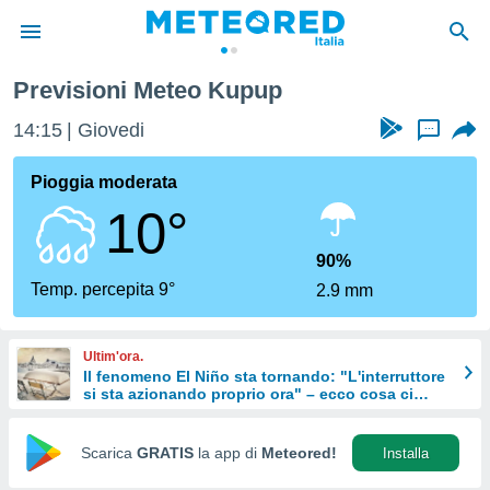
Previsioni Meteo Kupup
tiva
rivacy
14:15
Giovedi
...
ti di
net
Pioggia moderata
net)
10°
i
 da
nisti per
90%
 che le
Temp. percepita 9°
2.9 mm
ioni
iano di
È
Ultim'ora.
Il fenomeno El Niño sta tornando: "L'interruttore
 a
si sta azionando proprio ora" – ecco cosa ci
ito Web
aspetta in inverno
do le
opzioni:
Scarica
GRATIS
la app di
Meteored!
Installa
 i