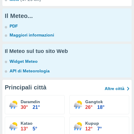
Il Meteo...
PDF
Maggiori informazioni
Il Meteo sul tuo sito Web
Widget Meteo
API di Meteorologia
Principali città
Altre città
Daramdin
Gangtok
30°
21°
26°
18°
Katao
Kupup
13°
5°
12°
7°