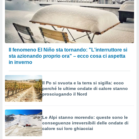
Il fenomeno El Niño sta tornando: "L'interruttore si
sta azionando proprio ora" – ecco cosa ci aspetta
in inverno
Il Po si svuota e la terra si sigilla: ecco
perché le ultime ondate di calore stanno
prosciugando il Nord
Le Alpi stanno morendo: queste sono le
conseguenze irreversibili delle ondate di
calore sui loro ghiacciai