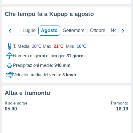
ioni
" o
tra
Che tempo fa a Kupup a
agosto
sui cookie
o sito
Giugno
Luglio
Agosto
Settembre
Ottobre
Novembre
nostri
T. Media:
18°C
Max:
21°C
Min:
16°C
mo il
te
Numero di giorni di pioggia:
31
giorni
ento dei
Precipitazioni medie:
948 mm
re
Velocità media del vento:
3 km/h
ioni su
vo e/o
i,
Alba e tramonto
 dati
er la
Il sole sorge
Tramonto
 della
05:00
18:19
à, creare
r la
à
izzata,