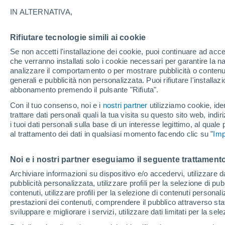
20°
IN ALTERNATIVA,
Rifiutare tecnologie simili ai cookie
Luna calan
Se non accetti l'installazione dei cookie, puoi continuare ad acc
Illuminata:
Temp. percepita 20°
che verranno installati solo i cookie necessari per garantire la n
analizzare il comportamento o per mostrare pubblicità o contenut
generali e pubblicità non personalizzata. Puoi rifiutare l'install
abbonamento premendo il pulsante "Rifiuta".
Ultim’ora
Caldo intenso sull’Italia, ma venerdì 7 agosto 
Con il tuo consenso, noi e i
nostri partner
utilizziamo cookie, iden
temporali minacciano il Nord
trattare dati personali quali la tua visita su questo sito web, indiri
i tuoi dati personali sulla base di un interesse legittimo, al quale
Il Meteo 1 - 7
Attualità
Mappa di pioggia
Radar di 
al trattamento dei dati in qualsiasi momento facendo clic su "
Imp
Noi e i nostri partner eseguiamo il seguente trattamento
Domani
Sabato
D
Oggi
Archiviare informazioni su dispositivo e/o accedervi, utilizzare dati
pubblicità personalizzata, utilizzare profili per la selezione di pu
7 Ago
8 Ago
6 Ago
contenuti, utilizzare profili per la selezione di contenuti personal
prestazioni dei contenuti, comprendere il pubblico attraverso stat
sviluppare e migliorare i servizi, utilizzare dati limitati per la sel
60%
90%