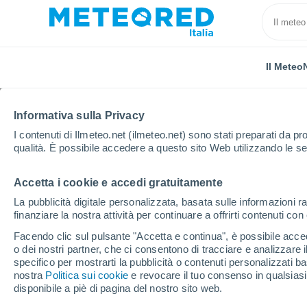
Il Meteo
Informativa sulla Privacy
I contenuti di Ilmeteo.net (ilmeteo.net) sono stati preparati da pro
qualità. È possibile accedere a questo sito Web utilizzando le se
Accetta i cookie e accedi gratuitamente
Home
Paraguay
Dipartimento di Paraguarí
La 
La pubblicità digitale personalizzata, basata sulle informazioni ra
finanziare la nostra attività per continuare a offrirti contenuti co
Previsioni Meteo La C
Facendo clic sul pulsante "Accetta e continua", è possibile accede
o dei nostri partner, che ci consentono di tracciare e analizzare
22:21
Giovedi
specifico per mostrarti la pubblicità o contenuti personalizzati b
nostra
Politica sui cookie
e revocare il tuo consenso in qualsia
disponibile a piè di pagina del nostro sito web.
Parzialmente nuvoloso