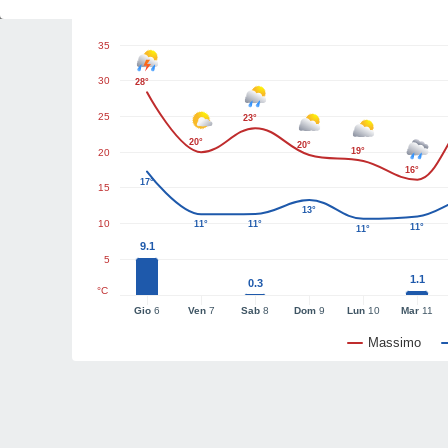
Grafici del tempo
35
30
28°
25
23°
20°
20°
19°
20
16°
17°
15
13°
10
11°
11°
11°
11°
9.1
5
1.1
0.3
°C
Gio
6
Ven
7
Sab
8
Dom
9
Lun
10
Mar
11
Massimo