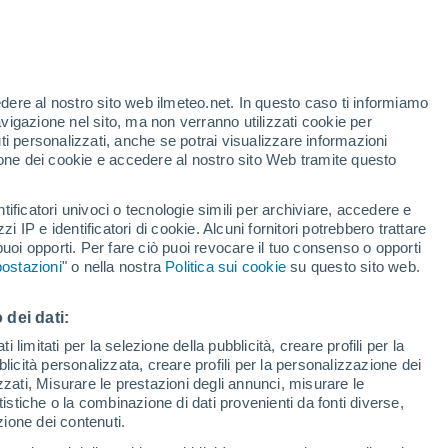
Allerta arancione
Allerta importante per temporale a
La Colmena oggi
te
edere al nostro sito web ilmeteo.net. In questo caso ti informiamo
44%
Temperature in calo
avigazione nel sito, ma non verranno utilizzati cookie per
Durante la giornata di domani
i personalizzati, anche se potrai visualizzare informazioni
azione dei cookie e accedere al nostro sito Web tramite questo
forti
tificatori univoci o tecnologie simili per archiviare, accedere e
zzi IP e identificatori di cookie. Alcuni fornitori potrebbero trattare
 puoi opporti. Per fare ciò puoi revocare il tuo consenso o opporti
pioggia
Satelliti
Modelli
ostazioni
" o nella nostra
Politica sui cookie
su questo sito web.
 dei dati:
omenica
Lunedì
Martedì
Mercoledì
 limitati per la selezione della pubblicità, creare profili per la
bblicità personalizzata, creare profili per la personalizzazione dei
9 Ago
10 Ago
11 Ago
12 Ago
izzati, Misurare le prestazioni degli annunci, misurare le
istiche o la combinazione di dati provenienti da fonti diverse,
ezione dei contenuti.
70%
70%