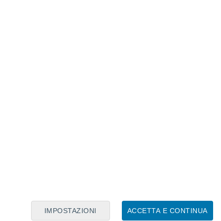
Calendario Lunare
Lun
Mar
Mer
Gio
Ven
Sab
Dom
6
7
8
9
10
11
12
13
14
15
16
17
18
19
IMPOSTAZIONI
ACCETTA E CONTINUA