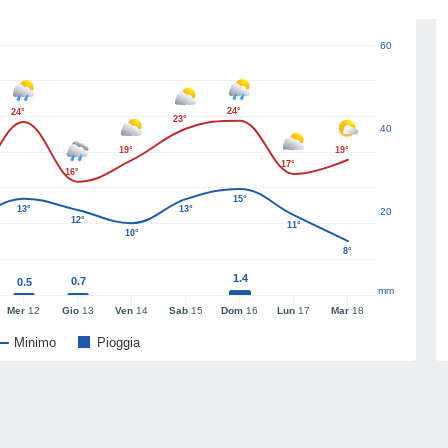
60
24°
24°
23°
40
19°
19°
17°
16°
15°
13°
13°
20
12°
11°
10°
8°
1.4
0.7
0.5
mm
Mer
12
Gio
13
Ven
14
Sab
15
Dom
16
Lun
17
Mar
18
Minimo
Pioggia