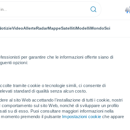
Notizie
Video
Allerte
Radar
Mappe
Satelliti
Modelli
Mondo
Sci
fessionisti per garantire che le informazioni offerte siano di
guenti opzioni:
Colmena
ccolte tramite cookie o tecnologie simili, ci consente di
n elevati standard di qualità senza alcun costo.
olmena
re al sito Web accettando l'installazione di tutti i cookie, nostri
 il comportamento sul sito Web, nonché di sviluppare un profilo
...
asati su di esso. Puoi consultare maggiori informazioni nella
si momento premendo il pulsante
Impostazioni cookie
che appare
Per ora
Piogge deboli nelle prossime ore