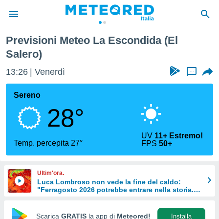
alero)
Previsioni Meteo La Escondida (El
tiva
Salero)
rivacy
ti di
13:26
Venerdì
...
net
net)
Sereno
i
 da
28°
nisti per
 che le
ioni
UV
11+ Estremo!
Temp. percepita 27°
iano di
FPS
50+
È
 a
Ultim'ora.
ito Web
Luca Lombroso non vede la fine del caldo:
do le
"Ferragosto 2026 potrebbe entrare nella storia.
Ecco perché."
opzioni:
Scarica
GRATIS
la app di
Meteored!
Installa
 i