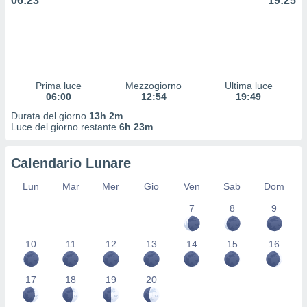
06:23
19:25
 profili
lezione
cità
izzata,
fili per
izzazione
Prima luce
Mezzogiorno
Ultima luce
06:00
12:54
19:49
nuti,
 profili
Durata del giorno
13h 2m
lezione
Luce del giorno restante
6h 23m
uti
zzati,
Calendario Lunare
 le
ni degli
Lun
Mar
Mer
Gio
Ven
Sab
Dom
 misurare
zioni dei
7
8
9
,
ere il
10
11
12
13
14
15
16
so
he o la
17
18
19
20
ione di
enienti
diverse,