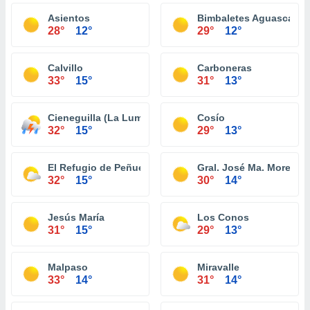
Asientos
Bimbaletes Aguascalien
28°
12°
29°
12°
Calvillo
Carboneras
33°
15°
31°
13°
Cieneguilla (La Lumbrera)
Cosío
32°
15°
29°
13°
El Refugio de Peñuelas
Gral. José Ma. Morelos
32°
15°
30°
14°
Jesús María
Los Conos
31°
15°
29°
13°
Malpaso
Miravalle
33°
14°
31°
14°