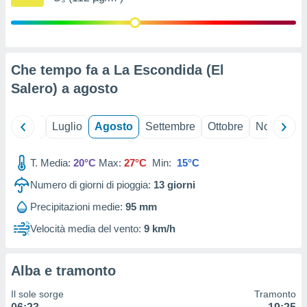
ioni
" o
tra
sui cookie
o sito
Che tempo fa a La Escondida (El
Salero) a
agosto
nostri
mo il
te
Giugno
Luglio
Agosto
Settembre
Ottobre
Novembre
ento dei
T. Media:
20°C
Max:
27°C
Min:
15°C
re
ioni su
Numero di giorni di pioggia:
13
giorni
vo e/o
Precipitazioni medie:
95 mm
i,
 dati
Velocità media del vento:
9 km/h
er la
 della
à, creare
Alba e tramonto
r la
à
Il sole sorge
Tramonto
izzata,