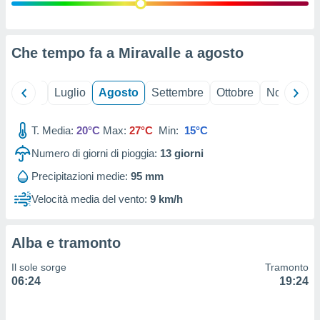
ioni
" o
tra
sui cookie
o sito
Che tempo fa a Miravalle a
agosto
nostri
Giugno
Luglio
Agosto
Settembre
Ottobre
Novembre
mo il
T. Media:
20°C
Max:
27°C
Min:
15°C
te
ento dei
Numero di giorni di pioggia:
13
giorni
Precipitazioni medie:
95 mm
re
ioni su
Velocità media del vento:
9 km/h
vo e/o
i,
 dati
Alba e tramonto
er la
 della
Il sole sorge
Tramonto
à, creare
06:24
19:24
r la
à
izzata,