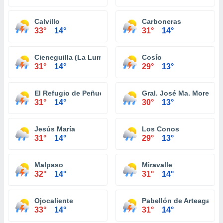
Calvillo
Carboneras
33°
14°
31°
14°
Cieneguilla (La Lumbrera)
Cosío
31°
14°
29°
13°
El Refugio de Peñuelas
Gral. José Ma. Morelos
31°
14°
30°
13°
Jesús María
Los Conos
31°
14°
29°
13°
Malpaso
Miravalle
32°
14°
31°
14°
Ojocaliente
Pabellón de Arteaga
33°
14°
31°
14°