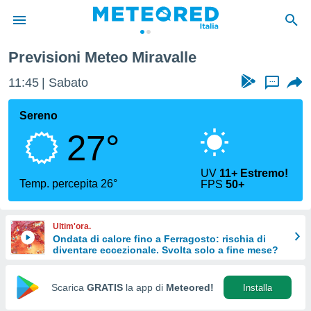
Previsioni Meteo Miravalle
tiva
rivacy
11:45
Sabato
...
ti di
net
Sereno
net)
27°
i
 da
nisti per
UV
11+ Estremo!
 che le
Temp. percepita 26°
FPS
50+
ioni
iano di
È
Ultim'ora.
Ondata di calore fino a Ferragosto: rischia di
 a
diventare eccezionale. Svolta solo a fine mese?
ito Web
do le
opzioni:
Scarica
GRATIS
la app di
Meteored!
Installa
 i