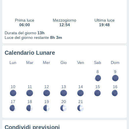
 profili
lezione
cità
izzata,
Prima luce
Mezzogiorno
Ultima luce
fili per
06:00
12:54
19:48
Durata del giorno
13h
izzazione
Luce del giorno restante
8h 3m
nuti,
 profili
Calendario Lunare
lezione
uti
Lun
Mar
Mer
Gio
Ven
Sab
Dom
zzati,
 le
8
9
ni degli
 misurare
zioni dei
10
11
12
13
14
15
16
,
ere il
17
18
19
20
21
so
he o la
ione di
enienti
Condividi previsioni
diverse,