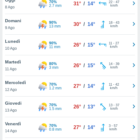
70%
a", è
22
-
47
31°
/
14°
2.7 mm
km/h
8 Ago
al sito
ettando
Domani
90%
18
-
43
30°
/
14°
zione di
13 mm
km/h
9 Ago
okie,
dei nostri
Lunedì
90%
11
-
27
che ci
26°
/
15°
11 mm
km/h
10 Ago
no di
 e
e il
Martedì
80%
14
-
39
26°
/
15°
amento
3 mm
km/h
11 Ago
 Web,
i
Mercoledì
70%
11
-
42
re un
27°
/
14°
1.2 mm
km/h
12 Ago
pecifico
arti la
Giovedi
à o
70%
13
-
37
26°
/
13°
1.5 mm
km/h
i
13 Ago
zzati
 di esso.
Venerdì
70%
3
-
57
sultare
27°
/
14°
0.8 mm
km/h
14 Ago
oni nella