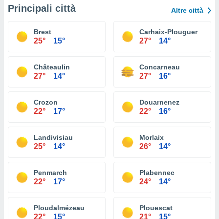
Principali città
Altre città
Brest
Carhaix-Plouguer
25°
15°
27°
14°
Châteaulin
Concarneau
27°
14°
27°
16°
Crozon
Douarnenez
22°
17°
22°
16°
Landivisiau
Morlaix
25°
14°
26°
14°
Penmarch
Plabennec
22°
17°
24°
14°
Ploudalmézeau
Plouescat
22°
15°
21°
15°