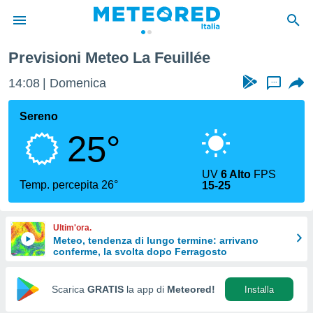
Previsioni Meteo La Feuillée
tiva
rivacy
14:08
Domenica
...
ti di
net
Sereno
net)
25°
i
 da
nisti per
UV
6 Alto
FPS
 che le
Temp. percepita 26°
15-25
ioni
iano di
È
Ultim'ora.
Meteo, tendenza di lungo termine: arrivano
 a
conferme, la svolta dopo Ferragosto
ito Web
do le
opzioni:
Scarica
GRATIS
la app di
Meteored!
Installa
 i