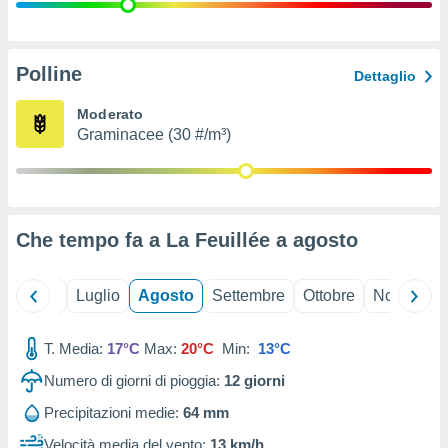
ioni
" o
tra
sui cookie
o sito
Polline
Dettaglio
Moderato
nostri
Graminacee (30 #/m³)
mo il
te
ento dei
Che tempo fa a La Feuillée a
agosto
re
ioni su
vo e/o
Giugno
Luglio
Agosto
Settembre
Ottobre
Novembre
i,
 dati
er la
T. Media:
17°C
Max:
20°C
Min:
13°C
 della
Numero di giorni di pioggia:
12
giorni
à, creare
r la
Precipitazioni medie:
64 mm
à
izzata,
Velocità media del vento:
13 km/h