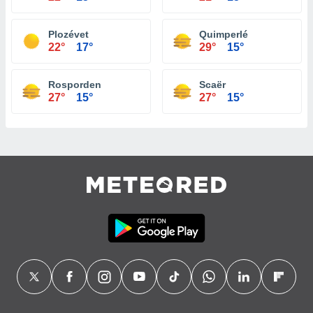
Plozévet
Quimperlé
22°
17°
29°
15°
Rosporden
Scaër
27°
15°
27°
15°