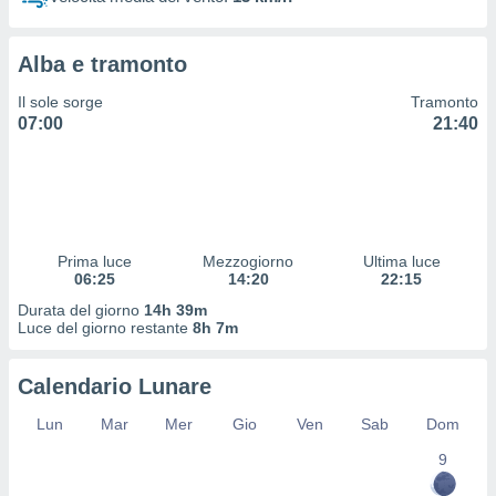
 profili
lezione
cità
Alba e tramonto
izzata,
fili per
Il sole sorge
Tramonto
07:00
21:40
izzazione
nuti,
 profili
lezione
uti
zzati,
Prima luce
Mezzogiorno
Ultima luce
 le
06:25
14:20
22:15
ni degli
 misurare
Durata del giorno
14h 39m
zioni dei
Luce del giorno restante
8h 7m
,
ere il
Calendario Lunare
so
Lun
Mar
Mer
Gio
Ven
Sab
Dom
he o la
ione di
9
enienti
diverse,