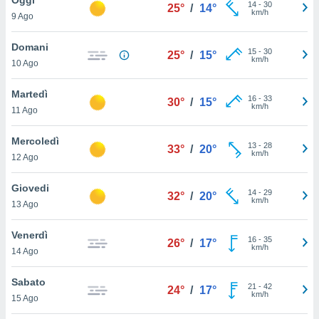
a", è
14
-
30
25°
/
14°
km/h
9 Ago
al sito
ettando
Domani
15
-
30
25°
/
15°
zione di
km/h
10 Ago
okie,
dei nostri
Martedì
16
-
33
che ci
30°
/
15°
km/h
11 Ago
no di
 e
e il
Mercoledì
13
-
28
33°
/
20°
amento
km/h
12 Ago
 Web,
i
Giovedi
14
-
29
re un
32°
/
20°
km/h
13 Ago
pecifico
arti la
Venerdì
à o
16
-
35
26°
/
17°
km/h
i
14 Ago
zzati
 di esso.
Sabato
21
-
42
sultare
24°
/
17°
km/h
15 Ago
oni nella