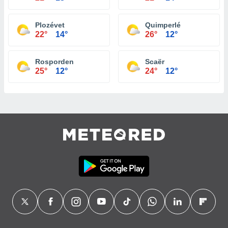
Plozévet
Quimperlé
22°
14°
26°
12°
Rosporden
Scaër
25°
12°
24°
12°