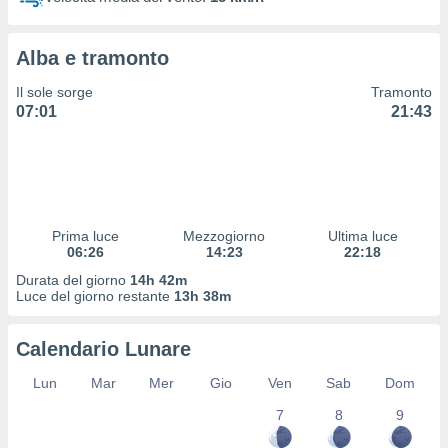
 profili
lezione
cità
Alba e tramonto
izzata,
fili per
Il sole sorge
Tramonto
07:01
21:43
izzazione
nuti,
 profili
lezione
uti
zzati,
Prima luce
Mezzogiorno
Ultima luce
 le
06:26
14:23
22:18
ni degli
 misurare
Durata del giorno
14h 42m
zioni dei
Luce del giorno restante
13h 38m
,
ere il
Calendario Lunare
so
Lun
Mar
Mer
Gio
Ven
Sab
Dom
he o la
ione di
7
8
9
enienti
diverse,