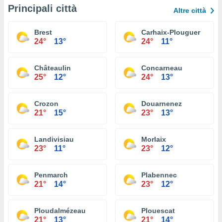
Principali città
Altre città
Brest
Carhaix-Plouguer
24°
13°
24°
11°
Châteaulin
Concarneau
25°
12°
24°
13°
Crozon
Douarnenez
21°
15°
23°
13°
Landivisiau
Morlaix
23°
11°
23°
12°
Penmarch
Plabennec
21°
14°
23°
12°
Ploudalmézeau
Plouescat
21°
13°
21°
14°