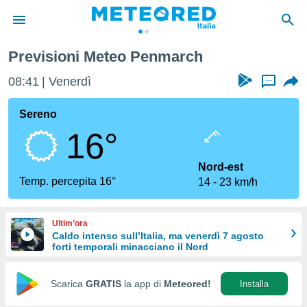
Previsioni Meteo Penmarch
tiva
rivacy
08:41
Venerdì
...
ti di
net
Sereno
net)
16°
i
 da
nisti per
Nord-est
 che le
Temp. percepita 16°
14
23 km/h
ioni
iano di
È
Ultim’ora
Caldo intenso sull’Italia, ma venerdì 7 agosto
 a
forti temporali minacciano il Nord
ito Web
do le
opzioni:
Scarica
GRATIS
la app di
Meteored!
Installa
 i