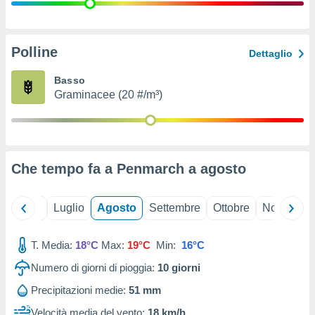
ioni
" o
tra
sui cookie
o sito
Polline
Dettaglio
Basso
nostri
Graminacee (20 #/m³)
mo il
te
ento dei
Che tempo fa a Penmarch a
agosto
re
ioni su
vo e/o
Giugno
Luglio
Agosto
Settembre
Ottobre
Novembre
i,
 dati
er la
T. Media:
18°C
Max:
19°C
Min:
16°C
 della
Numero di giorni di pioggia:
10
giorni
à, creare
r la
Precipitazioni medie:
51 mm
à
izzata,
Velocità media del vento:
18 km/h