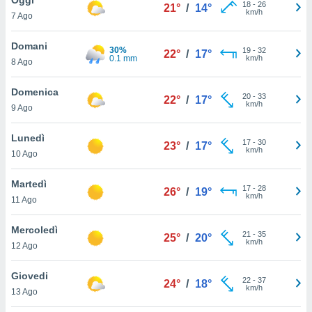
a", è
18
-
26
21°
/
14°
km/h
7 Ago
al sito
ettando
Domani
30%
19
-
32
22°
/
17°
zione di
0.1 mm
km/h
8 Ago
okie,
dei nostri
Domenica
20
-
33
che ci
22°
/
17°
km/h
9 Ago
no di
 e
e il
Lunedì
17
-
30
23°
/
17°
amento
km/h
10 Ago
 Web,
i
Martedì
17
-
28
re un
26°
/
19°
km/h
11 Ago
pecifico
arti la
Mercoledì
à o
21
-
35
25°
/
20°
km/h
i
12 Ago
zzati
 di esso.
Giovedi
22
-
37
sultare
24°
/
18°
km/h
13 Ago
oni nella