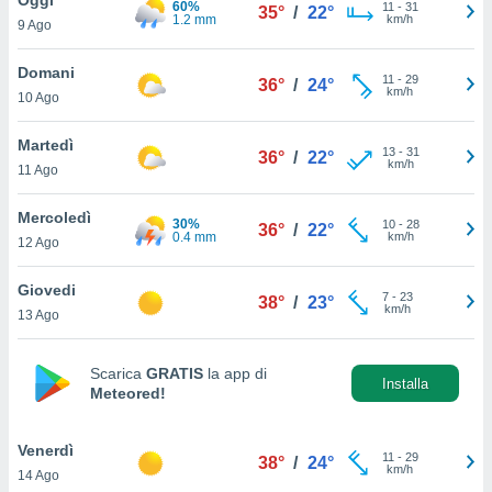
60%
a", è
11
-
31
35°
/
22°
1.2 mm
km/h
9 Ago
al sito
ettando
Domani
11
-
29
36°
/
24°
zione di
km/h
10 Ago
okie,
dei nostri
Martedì
13
-
31
che ci
36°
/
22°
km/h
11 Ago
no di
 e
e il
Mercoledì
30%
10
-
28
36°
/
22°
amento
0.4 mm
km/h
12 Ago
 Web,
i
Giovedi
7
-
23
re un
38°
/
23°
km/h
13 Ago
pecifico
arti la
à o
Scarica
GRATIS
la app di
i
Installa
Meteored!
zzati
 di esso.
sultare
Venerdì
11
-
29
38°
/
24°
km/h
14 Ago
oni nella