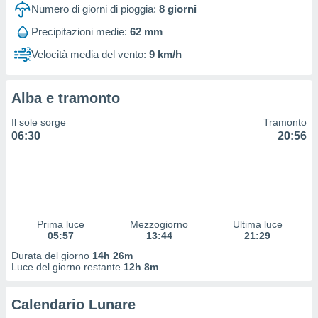
 profili
Numero di giorni di pioggia:
8
giorni
lezione
Precipitazioni medie:
62 mm
cità
izzata,
Velocità media del vento:
9 km/h
fili per
izzazione
Alba e tramonto
nuti,
 profili
Il sole sorge
Tramonto
lezione
06:30
20:56
uti
zzati,
 le
ni degli
 misurare
zioni dei
,
Prima luce
Mezzogiorno
Ultima luce
05:57
13:44
21:29
ere il
Durata del giorno
14h 26m
so
Luce del giorno restante
12h 8m
he o la
ione di
Calendario Lunare
enienti
diverse,