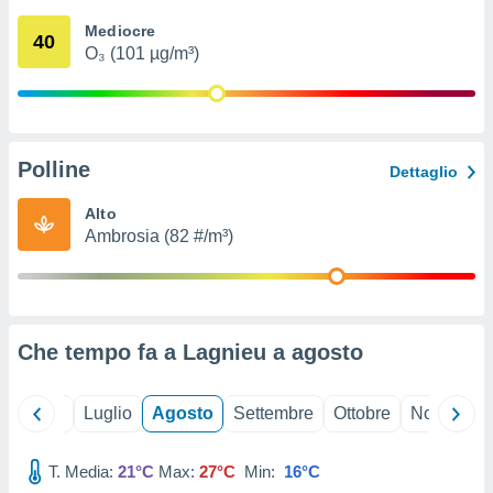
ioni
" o
Mediocre
tra
40
O₃ (101 µg/m³)
sui cookie
o sito
nostri
Polline
Dettaglio
mo il
te
Alto
ento dei
Ambrosia (82 #/m³)
re
ioni su
vo e/o
i,
Che tempo fa a Lagnieu a
agosto
 dati
er la
 della
Giugno
Luglio
Agosto
Settembre
Ottobre
Novembre
à, creare
r la
à
T. Media:
21°C
Max:
27°C
Min:
16°C
izzata,