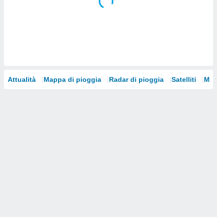
i nostri
artner
Attualità
Mappa di pioggia
Radar di pioggia
Satelliti
Mod