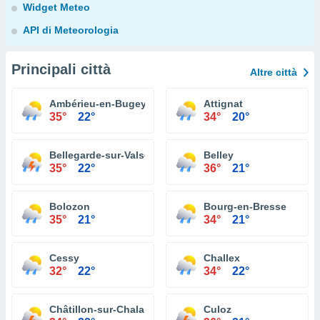
Widget Meteo
API di Meteorologia
Principali città
Altre città
Ambérieu-en-Bugey
Attignat
35°
22°
34°
20°
Bellegarde-sur-Valserine
Belley
35°
22°
36°
21°
Bolozon
Bourg-en-Bresse
35°
21°
34°
21°
Cessy
Challex
32°
22°
34°
22°
Châtillon-sur-Chalaronne
Culoz