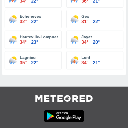
34°
22°
36°
21°
Echenevex
Gex
32°
22°
31°
22°
Hauteville-Lompnes
Jayat
34°
23°
34°
20°
Lagnieu
Lent
35°
22°
34°
21°