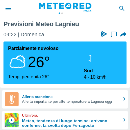
Previsioni Meteo Lagnieu
tiva
rivacy
09:22
Domenica
...
ti di
net
Parzialmente nuvoloso
net)
26°
i
 da
nisti per
Sud
 che le
Temp. percepita 26°
4
10 km/h
ioni
iano di
È
Allerta arancione
 a
Allerta importante per alte temperature a Lagnieu oggi
ito Web
do le
Ultim'ora.
opzioni:
Meteo, tendenza di lungo termine: arrivano
conferme, la svolta dopo Ferragosto
 i