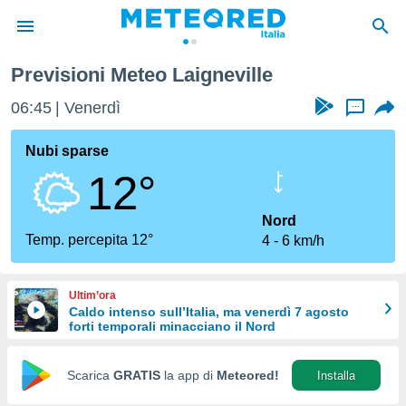
Previsioni Meteo Laigneville
tiva
rivacy
06:45
Venerdì
...
ti di
net
Nubi sparse
net)
12°
i
 da
nisti per
Nord
 che le
Temp. percepita 12°
4
6 km/h
ioni
iano di
È
Ultim’ora
Caldo intenso sull’Italia, ma venerdì 7 agosto
 a
forti temporali minacciano il Nord
ito Web
do le
opzioni:
Scarica
GRATIS
la app di
Meteored!
Installa
 i