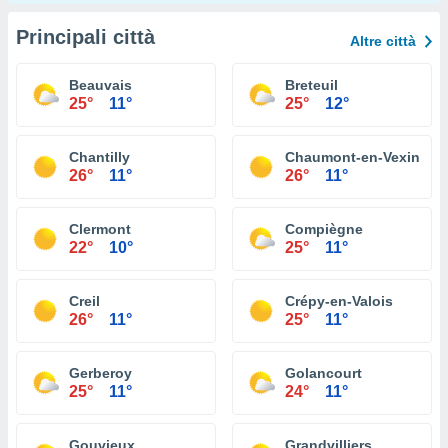
Principali città
Altre città
Beauvais
Breteuil
25°
11°
25°
12°
Chantilly
Chaumont-en-Vexin
26°
11°
26°
11°
Clermont
Compiègne
22°
10°
25°
11°
Creil
Crépy-en-Valois
26°
11°
25°
11°
Gerberoy
Golancourt
25°
11°
24°
11°
Gouvieux
Grandvilliers