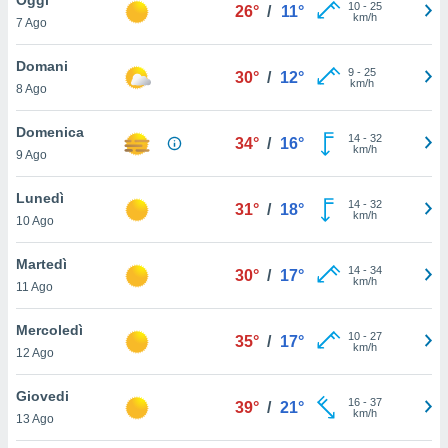
a", è
10
-
25
26°
/
11°
km/h
7 Ago
al sito
ettando
Domani
9
-
25
30°
/
12°
zione di
km/h
8 Ago
okie,
dei nostri
Domenica
14
-
32
che ci
34°
/
16°
km/h
9 Ago
no di
 e
e il
Lunedì
14
-
32
31°
/
18°
amento
km/h
10 Ago
 Web,
i
Martedì
14
-
34
re un
30°
/
17°
km/h
11 Ago
pecifico
arti la
Mercoledì
à o
10
-
27
35°
/
17°
km/h
i
12 Ago
zzati
 di esso.
Giovedi
16
-
37
sultare
39°
/
21°
km/h
13 Ago
oni nella