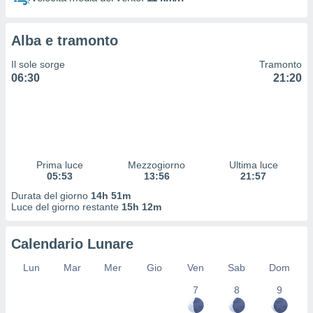
 profili
lezione
cità
Alba e tramonto
izzata,
fili per
Il sole sorge
Tramonto
06:30
21:20
izzazione
nuti,
 profili
lezione
uti
zzati,
Prima luce
Mezzogiorno
Ultima luce
 le
05:53
13:56
21:57
ni degli
 misurare
Durata del giorno
14h 51m
zioni dei
Luce del giorno restante
15h 12m
,
ere il
Calendario Lunare
so
Lun
Mar
Mer
Gio
Ven
Sab
Dom
he o la
ione di
7
8
9
enienti
diverse,