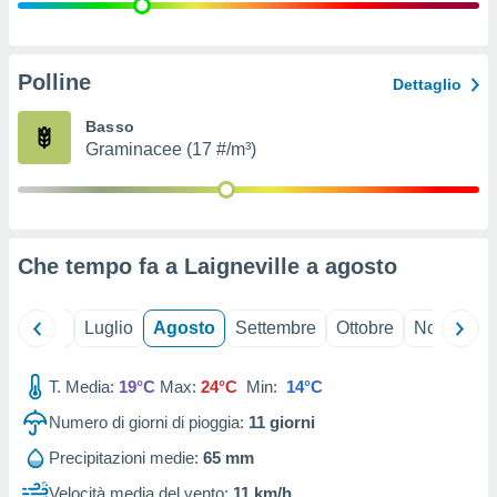
ioni
" o
tra
sui cookie
o sito
Polline
Dettaglio
Basso
nostri
Graminacee (17 #/m³)
mo il
te
ento dei
Che tempo fa a Laigneville a
agosto
re
ioni su
vo e/o
Giugno
Luglio
Agosto
Settembre
Ottobre
Novembre
i,
 dati
er la
T. Media:
19°C
Max:
24°C
Min:
14°C
 della
Numero di giorni di pioggia:
11
giorni
à, creare
r la
Precipitazioni medie:
65 mm
à
izzata,
Velocità media del vento:
11 km/h