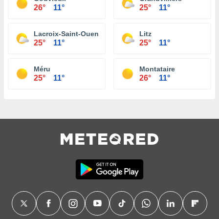
26°
11°
25°
11°
Lacroix-Saint-Ouen
Litz
25°
11°
25°
11°
Méru
Montataire
25°
11°
26°
11°