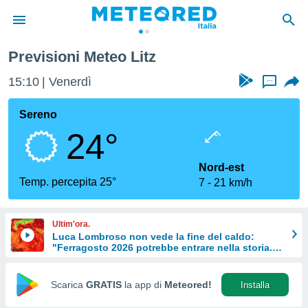
Previsioni Meteo Litz
tiva
rivacy
15:10
Venerdì
...
ti di
net
Sereno
net)
24°
i
 da
nisti per
Nord-est
 che le
Temp. percepita 25°
7
21 km/h
ioni
iano di
È
Ultim'ora.
Luca Lombroso non vede la fine del caldo:
 a
"Ferragosto 2026 potrebbe entrare nella storia.
ito Web
Ecco perché."
do le
opzioni:
Scarica
GRATIS
la app di
Meteored!
Installa
 i