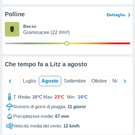
ioni
" o
tra
Polline
Dettaglio
sui cookie
o sito
Basso
Graminacee (22 #/m³)
nostri
mo il
te
ento dei
Che tempo fa a Litz a
agosto
re
ioni su
Giugno
Luglio
Agosto
Settembre
Ottobre
Novembre
vo e/o
i,
T. Media:
18°C
Max:
23°C
Min:
14°C
 dati
er la
Numero di giorni di pioggia:
11
giorni
 della
à, creare
Precipitazioni medie:
67 mm
r la
Velocità media del vento:
12 km/h
à
izzata,