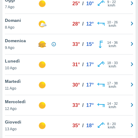
a", è
9
-
22
25°
/
10°
km/h
7 Ago
al sito
ettando
Domani
10
-
26
28°
/
12°
zione di
km/h
8 Ago
okie,
dei nostri
Domenica
14
-
36
che ci
33°
/
15°
km/h
9 Ago
no di
 e
e il
Lunedì
18
-
33
31°
/
17°
amento
km/h
10 Ago
 Web,
i
Martedì
17
-
38
re un
30°
/
17°
km/h
11 Ago
pecifico
arti la
Mercoledì
à o
14
-
32
33°
/
17°
km/h
i
12 Ago
zzati
 di esso.
Giovedi
8
-
20
sultare
35°
/
18°
km/h
13 Ago
oni nella