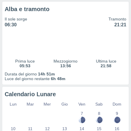
 profili
Alba e tramonto
lezione
cità
Il sole sorge
Tramonto
izzata,
06:30
21:21
fili per
izzazione
nuti,
 profili
lezione
uti
Prima luce
Mezzogiorno
Ultima luce
zzati,
05:53
13:56
21:58
 le
Durata del giorno
14h 51m
ni degli
Luce del giorno restante
6h 48m
 misurare
zioni dei
,
Calendario Lunare
ere il
Lun
Mar
Mer
Gio
Ven
Sab
Dom
so
7
8
9
he o la
ione di
enienti
10
11
12
13
14
15
16
diverse,