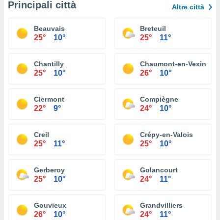
Principali città
Altre città
Beauvais
Breteuil
25°
10°
25°
11°
Chantilly
Chaumont-en-Vexin
25°
10°
26°
10°
Clermont
Compiègne
22°
9°
24°
10°
Creil
Crépy-en-Valois
25°
11°
25°
10°
Gerberoy
Golancourt
25°
10°
24°
11°
Gouvieux
Grandvilliers
26°
10°
24°
11°