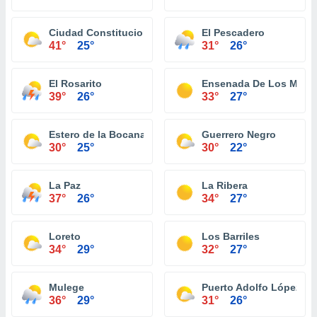
Ciudad Constitucion
El Pescadero
41°
25°
31°
26°
El Rosarito
Ensenada De Los Muer
39°
26°
33°
27°
Estero de la Bocana
Guerrero Negro
30°
25°
30°
22°
La Paz
La Ribera
37°
26°
34°
27°
Loreto
Los Barriles
34°
29°
32°
27°
Mulege
Puerto Adolfo López M
36°
29°
31°
26°