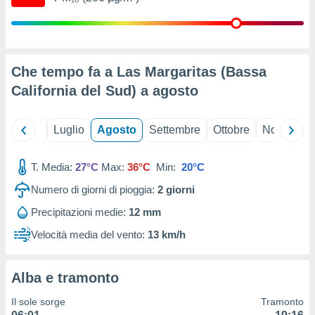
ioni
" o
tra
sui cookie
o sito
Che tempo fa a Las Margaritas (Bassa
California del Sud) a
agosto
nostri
mo il
te
Giugno
Luglio
Agosto
Settembre
Ottobre
Novembre
ento dei
T. Media:
27°C
Max:
36°C
Min:
20°C
re
ioni su
Numero di giorni di pioggia:
2
giorni
vo e/o
Precipitazioni medie:
12 mm
i,
 dati
Velocità media del vento:
13 km/h
er la
 della
à, creare
Alba e tramonto
r la
à
Il sole sorge
Tramonto
izzata,