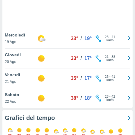
puoi
re ad
 al
ito web
et. In
aso ti
Mercoledì
23
-
41
33°
/
19°
mo che
km/h
19 Ago
installati
okie
Giovedi
i per
21
-
38
33°
/
17°
km/h
 la
20 Ago
one nel
 non
Venerdì
23
-
41
35°
/
17°
utilizzati
km/h
21 Ago
er
e il
Sabato
amento o
23
-
42
38°
/
18°
km/h
rare
22 Ago
à o
i
Grafici del tempo
zzati,
 potrai
are