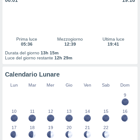
06:01
19:16
 profili
lezione
cità
izzata,
fili per
izzazione
Prima luce
Mezzogiorno
Ultima luce
05:36
12:39
19:41
nuti,
 profili
Durata del giorno
13h 15m
lezione
Luce del giorno restante
12h 29m
uti
zzati,
Calendario Lunare
 le
ni degli
Lun
Mar
Mer
Gio
Ven
Sab
Dom
 misurare
zioni dei
9
,
ere il
10
11
12
13
14
15
16
so
he o la
17
18
19
20
21
22
ione di
enienti
diverse,