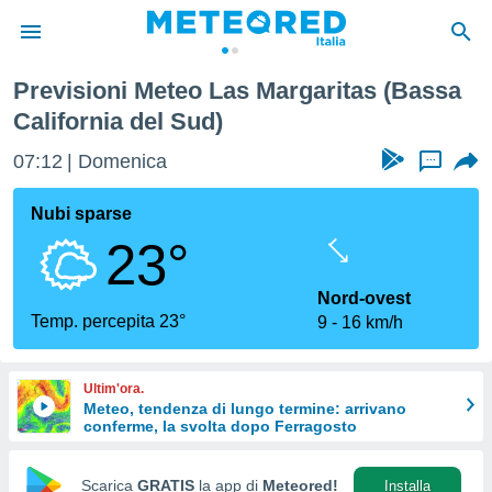
Previsioni Meteo Las Margaritas (Bassa
tiva
California del Sud)
rivacy
ti di
07:12
Domenica
...
net
net)
Nubi sparse
i
 da
23°
nisti per
 che le
Nord-ovest
ioni
Temp. percepita 23°
iano di
9
16 km/h
È
 a
Ultim'ora.
ito Web
Meteo, tendenza di lungo termine: arrivano
do le
conferme, la svolta dopo Ferragosto
opzioni:
Scarica
GRATIS
la app di
Meteored!
Installa
 i