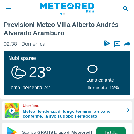
rés Alvarado Arámburo
Previsioni Meteo Villa Alberto Andrés
tiva
Alvarado Arámburo
rivacy
ti di
02:38
Domenica
...
net
net)
Nubi sparse
i
 da
23°
nisti per
 che le
Luna calante
ioni
Temp. percepita 24°
iano di
Illuminata:
12%
È
 a
Ultim'ora.
ito Web
Meteo, tendenza di lungo termine: arrivano
do le
conferme, la svolta dopo Ferragosto
opzioni:
Scarica
GRATIS
la app di
Meteored!
Installa
 i