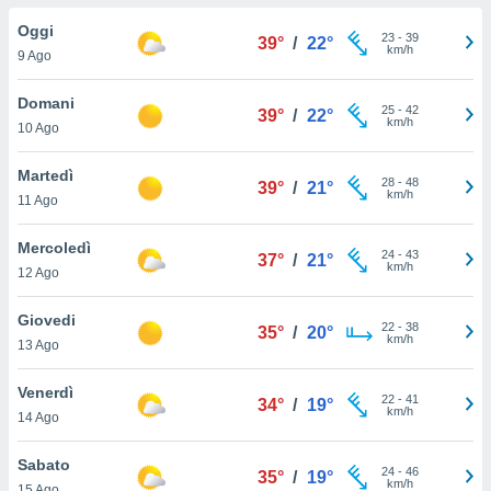
a", è
Oggi
23
-
39
39°
/
22°
al sito
km/h
9 Ago
ettando
zione di
Domani
25
-
42
okie,
39°
/
22°
km/h
10 Ago
dei nostri
che ci
no di
Martedì
28
-
48
39°
/
21°
 e
km/h
11 Ago
e il
amento
Mercoledì
24
-
43
 Web,
37°
/
21°
km/h
12 Ago
i
re un
Giovedi
pecifico
22
-
38
35°
/
20°
km/h
arti la
13 Ago
à o
i
Venerdì
22
-
41
zzati
34°
/
19°
km/h
14 Ago
 di esso.
sultare
Sabato
24
-
46
35°
/
19°
km/h
oni nella
15 Ago