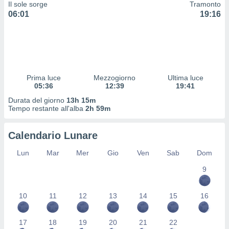
Il sole sorge
Tramonto
 profili
06:01
19:16
lezione
cità
izzata,
fili per
izzazione
nuti,
Prima luce
Mezzogiorno
Ultima luce
 profili
05:36
12:39
19:41
lezione
Durata del giorno
13h 15m
uti
Tempo restante all'alba
2h 59m
zzati,
 le
ni degli
Calendario Lunare
 misurare
zioni dei
Lun
Mar
Mer
Gio
Ven
Sab
Dom
,
9
ere il
so
10
11
12
13
14
15
16
he o la
ione di
enienti
17
18
19
20
21
22
diverse,