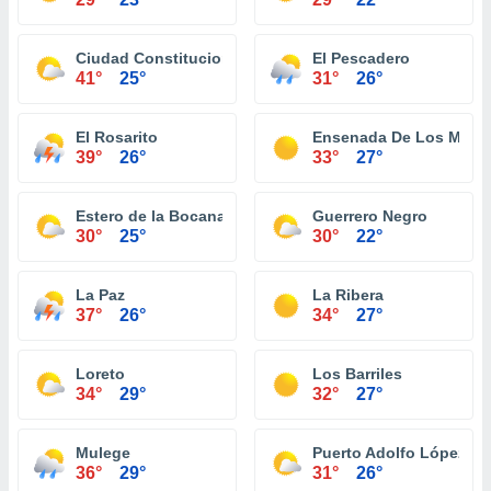
Ciudad Constitucion
El Pescadero
41°
25°
31°
26°
El Rosarito
Ensenada De Los Muer
39°
26°
33°
27°
Estero de la Bocana
Guerrero Negro
30°
25°
30°
22°
La Paz
La Ribera
37°
26°
34°
27°
Loreto
Los Barriles
34°
29°
32°
27°
Mulege
Puerto Adolfo López M
36°
29°
31°
26°