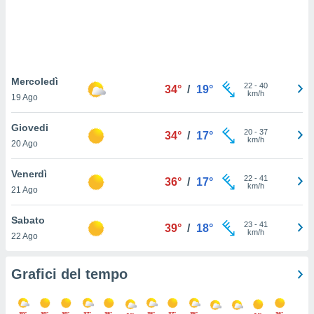
puoi
re ad
 al
ito web
et. In
aso ti
Mercoledì
22
-
40
34°
/
19°
mo che
km/h
19 Ago
installati
okie
Giovedi
i per
20
-
37
34°
/
17°
km/h
 la
20 Ago
one nel
 non
Venerdì
22
-
41
36°
/
17°
utilizzati
km/h
21 Ago
er
e il
Sabato
amento o
23
-
41
39°
/
18°
km/h
rare
22 Ago
à o
i
Grafici del tempo
zzati,
 potrai
are