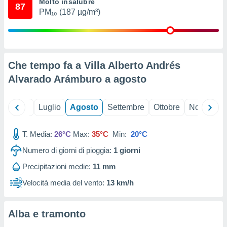
Molto insalubre
87
ioni
" o
PM₁₀ (187 µg/m³)
tra
sui cookie
o sito
Che tempo fa a Villa Alberto Andrés
nostri
Alvarado Arámburo a
agosto
mo il
te
ento dei
Giugno
Luglio
Agosto
Settembre
Ottobre
Novembre
re
T. Media:
26°C
Max:
35°C
Min:
20°C
ioni su
vo e/o
Numero di giorni di pioggia:
1
giorni
i,
 dati
Precipitazioni medie:
11 mm
er la
Velocità media del vento:
13 km/h
 della
à, creare
r la
Alba e tramonto
à
izzata,