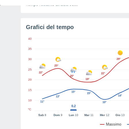
Tempo restante all'alba
58m
Grafici del tempo
40
35
30
29°
25°
25
22°
22°
20°
19°
20
15
15°
15°
14°
13°
10
11°
10°
0.2
°C
Sab
8
Dom
9
Lun
10
Mar
11
Mer
12
Gio
13
Massimo