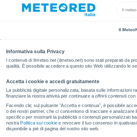
Il Meteo
Informativa sulla Privacy
I contenuti di Ilmeteo.net (ilmeteo.net) sono stati preparati da pro
qualità. È possibile accedere a questo sito Web utilizzando le se
Accetta i cookie e accedi gratuitamente
Home
Paesi Bassi
Provincia di Groninga
Lauwe
La pubblicità digitale personalizzata, basata sulle informazioni ra
finanziare la nostra attività per continuare a offrirti contenuti co
Previsioni Meteo Lauw
Facendo clic sul pulsante "Accetta e continua", è possibile accede
o dei nostri partner, che ci consentono di tracciare e analizzare
04:23
Sabato
specifico per mostrarti la pubblicità o contenuti personalizzati b
nostra
Politica sui cookie
e revocare il tuo consenso in qualsia
disponibile a piè di pagina del nostro sito web.
Nubi sparse