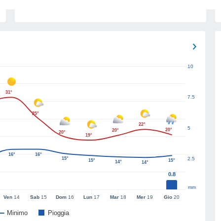
10
31°
7.5
25°
22°
5
20°
20°
20°
19°
16°
16°
15°
2.5
15°
15°
14°
14°
0.8
mm
Ven
14
Sab
15
Dom
16
Lun
17
Mar
18
Mer
19
Gio
20
Minimo
Pioggia