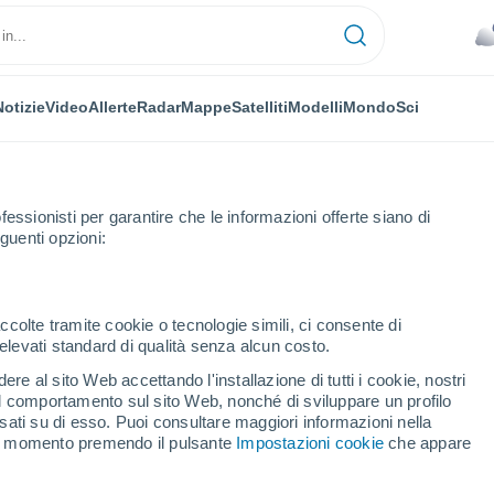
Notizie
Video
Allerte
Radar
Mappe
Satelliti
Modelli
Mondo
Sci
fessionisti per garantire che le informazioni offerte siano di
guenti opzioni:
rsoog
ccolte tramite cookie o tecnologie simili, ci consente di
n elevati standard di qualità senza alcun costo.
ersoog
re al sito Web accettando l'installazione di tutti i cookie, nostri
 il comportamento sul sito Web, nonché di sviluppare un profilo
...
asati su di esso. Puoi consultare maggiori informazioni nella
si momento premendo il pulsante
Impostazioni cookie
che appare
Per ora
Cielo nuvoloso nelle prossime
ore