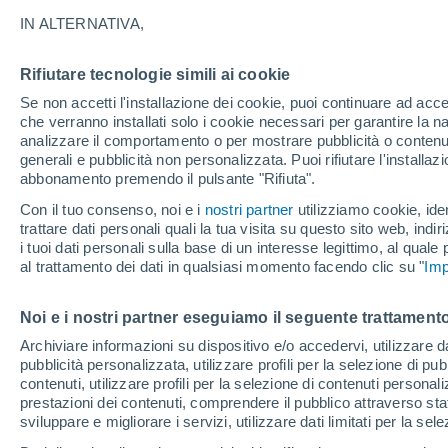
12°
IN ALTERNATIVA,
Rifiutare tecnologie simili ai cookie
Luna calan
Se non accetti l'installazione dei cookie, puoi continuare ad acc
Illuminata:
Temp. percepita 12°
che verranno installati solo i cookie necessari per garantire la n
analizzare il comportamento o per mostrare pubblicità o contenut
generali e pubblicità non personalizzata. Puoi rifiutare l'install
abbonamento premendo il pulsante "Rifiuta".
Ultim'ora.
Luca Lombroso non vede la fine del caldo:
Con il tuo consenso, noi e i
nostri partner
utilizziamo cookie, iden
"Ferragosto 2026 potrebbe entrare nella storia
trattare dati personali quali la tua visita su questo sito web, indiri
Ecco perché."
i tuoi dati personali sulla base di un interesse legittimo, al quale
Il Meteo 1 - 7
Attualità
Mappa di nuvolosità
Radar 
al trattamento dei dati in qualsiasi momento facendo clic su "
Imp
Noi e i nostri partner eseguiamo il seguente trattamento
Domani
Lunedì
Oggi
Archiviare informazioni su dispositivo e/o accedervi, utilizzare dati
pubblicità personalizzata, utilizzare profili per la selezione di pu
9 Ago
10 Ago
8 Ago
contenuti, utilizzare profili per la selezione di contenuti personal
prestazioni dei contenuti, comprendere il pubblico attraverso stat
sviluppare e migliorare i servizi, utilizzare dati limitati per la sel
50%