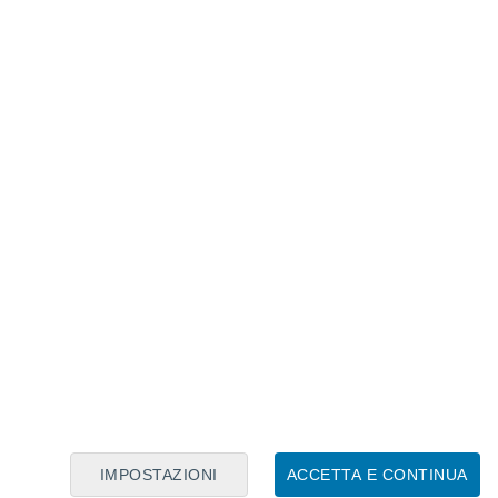
Calendario Lunare
Lun
Mar
Mer
Gio
Ven
Sab
Dom
8
9
10
11
12
13
14
15
16
17
18
19
20
21
IMPOSTAZIONI
ACCETTA E CONTINUA