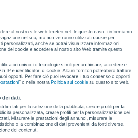
te
edere al nostro sito web ilmeteo.net. In questo caso ti informiamo
24%
avigazione nel sito, ma non verranno utilizzati cookie per
i personalizzati, anche se potrai visualizzare informazioni
azione dei cookie e accedere al nostro sito Web tramite questo
tificatori univoci o tecnologie simili per archiviare, accedere e
.
zzi IP e identificatori di cookie. Alcuni fornitori potrebbero trattare
 puoi opporti. Per fare ciò puoi revocare il tuo consenso o opporti
di pioggia
Satelliti
Modelli
ostazioni
" o nella nostra
Politica sui cookie
su questo sito web.
 dei dati:
Martedì
Mercoledì
Giovedi
Venerdì
 limitati per la selezione della pubblicità, creare profili per la
bblicità personalizzata, creare profili per la personalizzazione dei
11 Ago
12 Ago
13 Ago
14 Ago
izzati, Misurare le prestazioni degli annunci, misurare le
istiche o la combinazione di dati provenienti da fonti diverse,
ezione dei contenuti.