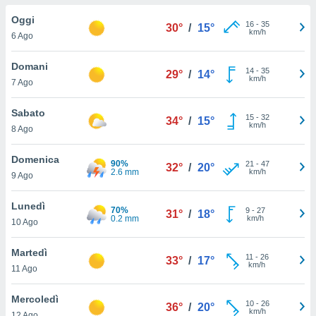
a", è
Oggi
16
-
35
30°
/
15°
al sito
km/h
6 Ago
ettando
zione di
Domani
14
-
35
okie,
29°
/
14°
km/h
7 Ago
dei nostri
che ci
no di
Sabato
15
-
32
34°
/
15°
 e
km/h
8 Ago
e il
amento
Domenica
90%
21
-
47
 Web,
32°
/
20°
2.6 mm
km/h
9 Ago
i
re un
Lunedì
pecifico
70%
9
-
27
31°
/
18°
0.2 mm
km/h
arti la
10 Ago
à o
i
Martedì
11
-
26
zzati
33°
/
17°
km/h
11 Ago
 di esso.
sultare
Mercoledì
10
-
26
36°
/
20°
km/h
oni nella
12 Ago