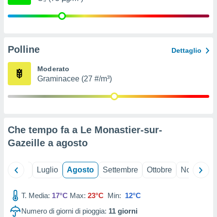
ioni
" o
tra
sui cookie
o sito
Polline
Dettaglio
nostri
Moderato
Graminacee (27 #/m³)
mo il
te
ento dei
re
Che tempo fa a Le Monastier-sur-
ioni su
vo e/o
Gazeille a
agosto
i,
 dati
er la
Giugno
Luglio
Agosto
Settembre
Ottobre
Novembre
 della
à, creare
r la
T. Media:
17°C
Max:
23°C
Min:
12°C
à
Numero di giorni di pioggia:
11
giorni
izzata,