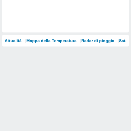
i nostri
artner
Attualità
Mappa della Temperatura
Radar di pioggia
Satelli