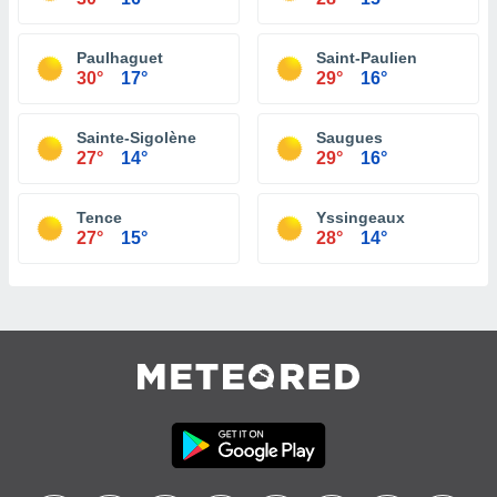
Paulhaguet
Saint-Paulien
30°
17°
29°
16°
Sainte-Sigolène
Saugues
27°
14°
29°
16°
Tence
Yssingeaux
27°
15°
28°
14°