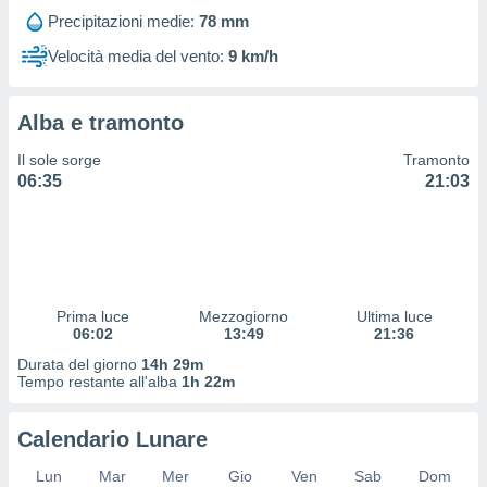
 profili
Precipitazioni medie:
78 mm
lezione
cità
Velocità media del vento:
9 km/h
izzata,
fili per
Alba e tramonto
izzazione
nuti,
Il sole sorge
Tramonto
 profili
06:35
21:03
lezione
uti
zzati,
 le
ni degli
 misurare
Prima luce
Mezzogiorno
Ultima luce
zioni dei
06:02
13:49
21:36
,
ere il
Durata del giorno
14h 29m
Tempo restante all'alba
1h 22m
so
he o la
Calendario Lunare
ione di
enienti
Lun
Mar
Mer
Gio
Ven
Sab
Dom
diverse,