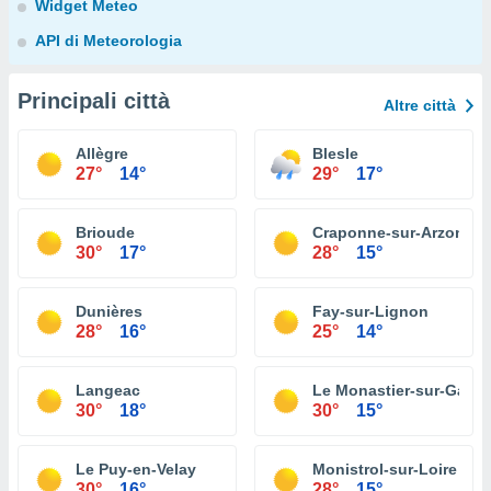
Widget Meteo
API di Meteorologia
Principali città
Altre città
Allègre
Blesle
27°
14°
29°
17°
Brioude
Craponne-sur-Arzon
30°
17°
28°
15°
Dunières
Fay-sur-Lignon
28°
16°
25°
14°
Langeac
Le Monastier-sur-Gazeil
30°
18°
30°
15°
Le Puy-en-Velay
Monistrol-sur-Loire
30°
16°
28°
15°