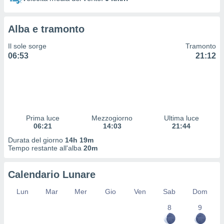
 profili
lezione
cità
Alba e tramonto
izzata,
fili per
Il sole sorge
Tramonto
06:53
21:12
izzazione
nuti,
 profili
lezione
uti
zzati,
Prima luce
Mezzogiorno
Ultima luce
 le
06:21
14:03
21:44
ni degli
 misurare
Durata del giorno
14h 19m
zioni dei
Tempo restante all'alba
20m
,
ere il
Calendario Lunare
so
Lun
Mar
Mer
Gio
Ven
Sab
Dom
he o la
ione di
8
9
enienti
diverse,