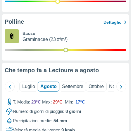
ioni
" o
tra
sui cookie
o sito
Polline
Dettaglio
Basso
nostri
Graminacee (23 #/m³)
mo il
te
ento dei
Che tempo fa a Lectoure a
agosto
re
ioni su
vo e/o
Giugno
Luglio
Agosto
Settembre
Ottobre
Novembre
i,
 dati
er la
T. Media:
23°C
Max:
29°C
Min:
17°C
 della
Numero di giorni di pioggia:
8
giorni
à, creare
r la
Precipitazioni medie:
54 mm
à
izzata,
Velocità media del vento:
9 km/h