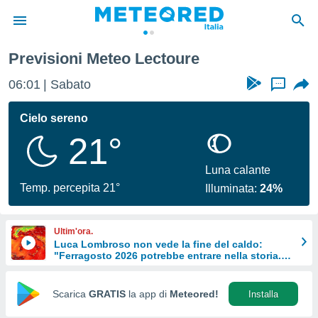
Previsioni Meteo Lectoure
tiva
rivacy
06:01
Sabato
...
ti di
net
Cielo sereno
net)
21°
i
 da
nisti per
Luna calante
 che le
Temp. percepita 21°
Illuminata:
24%
ioni
iano di
È
Ultim'ora.
Luca Lombroso non vede la fine del caldo:
 a
"Ferragosto 2026 potrebbe entrare nella storia.
ito Web
Ecco perché."
do le
opzioni:
Scarica
GRATIS
la app di
Meteored!
Installa
 i