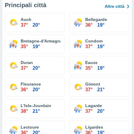
Principali città
Altre città
Auch
Bellegarde
37°
20°
36°
19°
Bretagne-d'Armagnac
Condom
35°
19°
37°
19°
Duran
Eauze
37°
20°
35°
19°
Fleurance
Gimont
36°
20°
37°
21°
L'Isle-Jourdain
Lagarde
38°
21°
37°
20°
Lectoure
Ligardes
36°
20°
36°
19°