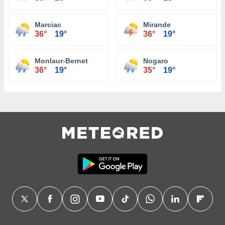
Marciac
Mirande
36°
19°
36°
19°
Monlaur-Bernet
Nogaro
36°
19°
35°
19°