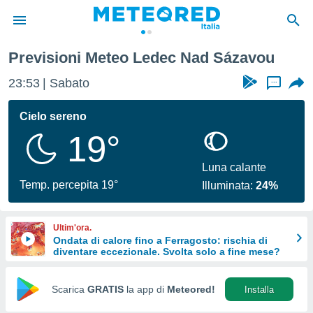
Previsioni Meteo Ledec Nad Sázavou
tiva
rivacy
23:53
Sabato
...
ti di
net
Cielo sereno
net)
19°
i
 da
nisti per
Luna calante
 che le
Temp. percepita 19°
Illuminata:
24%
ioni
iano di
È
Ultim'ora.
Ondata di calore fino a Ferragosto: rischia di
 a
diventare eccezionale. Svolta solo a fine mese?
ito Web
do le
opzioni:
Scarica
GRATIS
la app di
Meteored!
Installa
 i