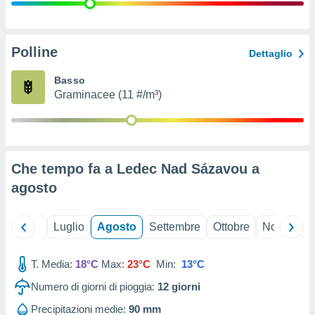
ioni
" o
tra
sui cookie
o sito
Polline
Dettaglio
Basso
nostri
Graminacee (11 #/m³)
mo il
te
ento dei
Che tempo fa a Ledec Nad Sázavou a
re
agosto
ioni su
vo e/o
i,
Giugno
Luglio
Agosto
Settembre
Ottobre
Novembre
 dati
er la
 della
T. Media:
18°C
Max:
23°C
Min:
13°C
à, creare
r la
Numero di giorni di pioggia:
12
giorni
à
izzata,
Precipitazioni medie:
90 mm