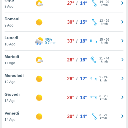
a", è
14
-
29
27°
/
14°
km/h
8 Ago
al sito
ettando
Domani
13
-
29
30°
/
15°
zione di
km/h
9 Ago
okie,
dei nostri
Lunedì
40%
15
-
36
che ci
33°
/
18°
0.7 mm
km/h
10 Ago
no di
 e
e il
Martedì
21
-
44
26°
/
16°
amento
km/h
11 Ago
 Web,
i
Mercoledì
9
-
24
re un
26°
/
12°
km/h
12 Ago
pecifico
arti la
Giovedi
à o
8
-
23
28°
/
13°
km/h
i
13 Ago
zzati
 di esso.
Venerdì
8
-
21
sultare
30°
/
14°
km/h
14 Ago
oni nella