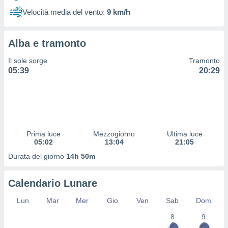
 profili
Velocità media del vento:
9 km/h
lezione
cità
izzata,
Alba e tramonto
fili per
Il sole sorge
Tramonto
izzazione
05:39
20:29
nuti,
 profili
lezione
uti
zzati,
 le
ni degli
Prima luce
Mezzogiorno
Ultima luce
 misurare
05:02
13:04
21:05
zioni dei
Durata del giorno
14h 50m
,
ere il
Calendario Lunare
so
he o la
Lun
Mar
Mer
Gio
Ven
Sab
Dom
ione di
8
9
enienti
diverse,