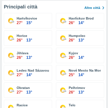
Principali città
Altre città
Hartvíkovice
Havlíckuv Brod
27°
15°
26°
14°
Horice
Humpolec
26°
13°
26°
13°
Jihlava
Kyjov
26°
13°
26°
14°
Ledec Nad Sázavou
Nové Mesto Na Morave
27°
14°
25°
14°
Obratan
Pelhrimov
27°
13°
26°
13°
Racice
Telc