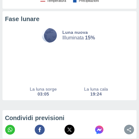
Temperatura
Precipitazioni
ito web
et. In
aso ti
Fase lunare
mo che
installati
Luna nuova
okie
Illuminata
15%
i per
 la
one nel
 non
utilizzati
er
e il
amento o
rare
La luna sorge
La luna cala
à o
03:05
19:24
i
zzati,
 potrai
are
Condividi previsioni
ioni
e
à non