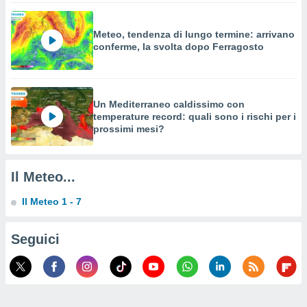
a su
ito web,
IP e
Meteo, tendenza di lungo termine: arrivano
tori di
conferme, la svolta dopo Ferragosto
Alcuni
ro
 tuoi dati
Un Mediterraneo caldissimo con
 sulla
temperature record: quali sono i rischi per i
un
prossimi mesi?
e
, al quale
rti. Per
puoi
Il Meteo...
il tuo
o o
Il Meteo 1 - 7
l
nto dei
ualsiasi
Seguici
 facendo
ioni
" o
tra
sui cookie