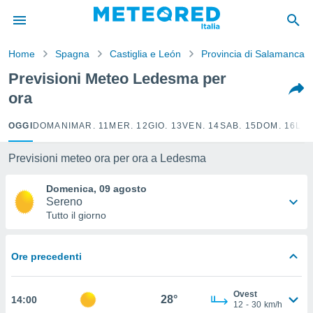
tiva
rivacy
Home
Spagna
Castiglia e León
Provincia di Salamanca
ti di
net
Previsioni Meteo Ledesma per
net)
ora
i
 da
nisti per
OGGI
DOMANI
MAR. 11
MER. 12
GIO. 13
VEN. 14
SAB. 15
DOM. 16
LUN
 che le
ioni
Previsioni meteo ora per ora a Ledesma
iano di
È
Domenica, 09 agosto
Sereno
 a
Tutto il giorno
ito Web
do le
opzioni:
Ore precedenti
 i
e
Ovest
28°
14:00
12
-
30
km/h
amente