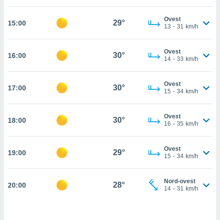
cità
Ovest
29°
15:00
13
-
31
km/h
izzata,
ACCETTA
ulle
E
ioni
Ovest
CONTINUA
30°
16:00
tramite
14
-
33
km/h
e simili,
IMPOSTAZIONI
Ovest
nte di
30°
17:00
15
-
34
km/h
e la
tività per
re a
Ovest
30°
18:00
16
-
35
km/h
ontenuti
ti
 di
Ovest
29°
senza
19:00
15
-
34
km/h
sto.
clic sul
Nord-ovest
28°
20:00
 "Accetta
14
-
31
km/h
a", è
al sito