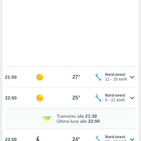
ettando
zione di
okie,
dei nostri
che ci
no di
 e
e il
amento
 Web,
i
re un
pecifico
Nord-ovest
27°
21:00
12
-
28
km/h
arti la
à o
i
Nord-ovest
25°
22:00
zzati
9
-
21
km/h
 di esso.
sultare
Tramonto alle
21:30
Ultima luce alle
22:00
oni nella
sui cookie
Nord-ovest
24°
23:00
e il tuo