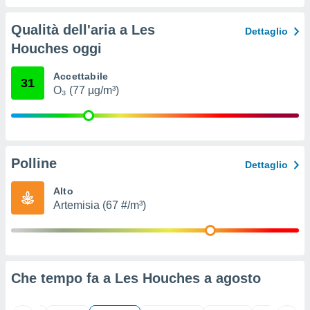
ioni
" o
tra
Qualità dell'aria a Les
Dettaglio
sui cookie
Houches oggi
o sito
Accettabile
31
nostri
O₃ (77 µg/m³)
mo il
te
ento dei
Polline
Dettaglio
re
ioni su
Alto
vo e/o
Artemisia (67 #/m³)
i,
 dati
er la
 della
à, creare
Che tempo fa a Les Houches a
agosto
r la
à
izzata,