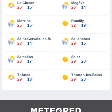
La Clusaz
Megève
26°
15°
26°
14°
Morzine
Rumilly
25°
15°
32°
19°
Saint-Gervais-les-Bains
Sallanches
28°
14°
29°
15°
Samoëns
Sciez
28°
17°
29°
20°
Thônes
Thonon-les-Bains
29°
18°
29°
20°