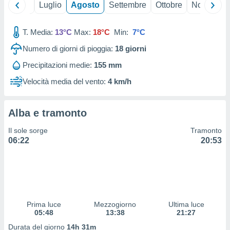
Giugno
Luglio
Agosto
Settembre
Ottobre
Novembre
 profili
lezione
cità
T. Media:
13°C
Max:
18°C
Min:
7°C
izzata,
fili per
Numero di giorni di pioggia:
18
giorni
izzazione
Precipitazioni medie:
155 mm
nuti,
Velocità media del vento:
4 km/h
 profili
lezione
uti
Alba e tramonto
zzati,
 le
Il sole sorge
Tramonto
ni degli
06:22
20:53
 misurare
zioni dei
,
ere il
so
he o la
Prima luce
Mezzogiorno
Ultima luce
ione di
05:48
13:38
21:27
enienti
Durata del giorno
14h 31m
diverse,