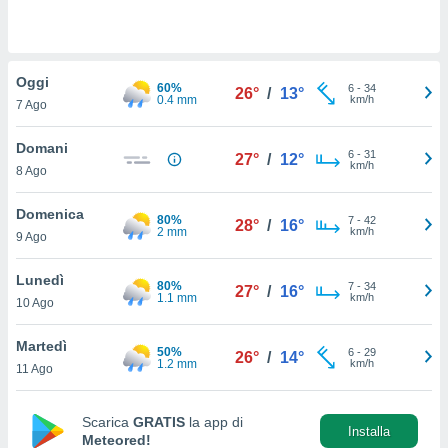
a", è
al sito
ettando
Oggi
zione di
60%
6
-
34
26°
/
13°
0.4 mm
km/h
okie,
7 Ago
dei nostri
che ci
Domani
6
-
31
27°
/
12°
no di
km/h
8 Ago
 e
e il
Domenica
amento
80%
7
-
42
28°
/
16°
2 mm
km/h
 Web,
9 Ago
i
re un
Lunedì
80%
7
-
34
27°
/
16°
pecifico
1.1 mm
km/h
10 Ago
arti la
à o
Martedì
i
50%
6
-
29
26°
/
14°
1.2 mm
km/h
zzati
11 Ago
 di esso.
sultare
Scarica
GRATIS
la app di
Installa
Meteored!
oni nella