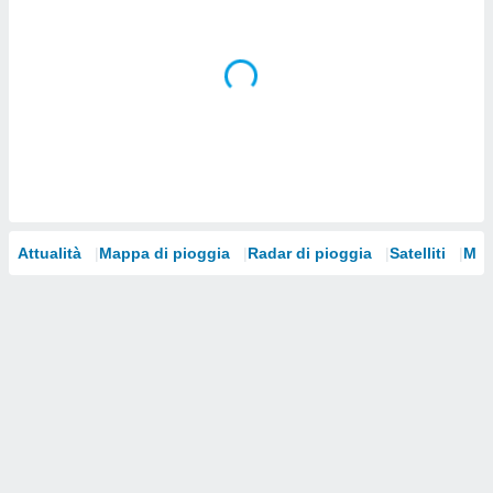
i nostri
artner
Attualità
Mappa di pioggia
Radar di pioggia
Satelliti
Mod