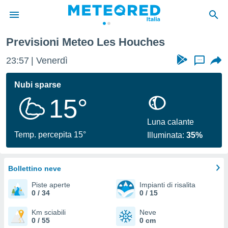
ouches
Previsioni Meteo Les Houches
tiva
rivacy
23:57
Venerdì
...
ti di
net
Nubi sparse
net)
15°
i
 da
nisti per
Luna calante
 che le
Temp. percepita 15°
Illuminata:
35%
ioni
iano di
È
Bollettino neve
 a
Piste aperte
Impianti di risalita
ito Web
0 / 34
0 / 15
do le
opzioni:
Km sciabili
Neve
0 / 55
0 cm
 i