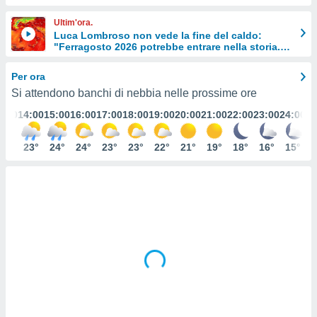
e
Ultim'ora.
Luca Lombroso non vede la fine del caldo:
amente
"Ferragosto 2026 potrebbe entrare nella storia.
cità
Ecco perché."
Per ora
izzata,
ACCETTA
Si attendono banchi di nebbia nelle prossime ore
ulle
E
ioni
3:00
14:00
15:00
16:00
17:00
18:00
19:00
20:00
21:00
22:00
23:00
24:00
CONTINUA
tramite
23°
23°
24°
24°
23°
23°
22°
21°
19°
18°
16°
15°
e simili,
IMPOSTAZIONI
nte di
e la
tività per
re a
ontenuti
ti
 di
senza
sto.
clic sul
 "Accetta