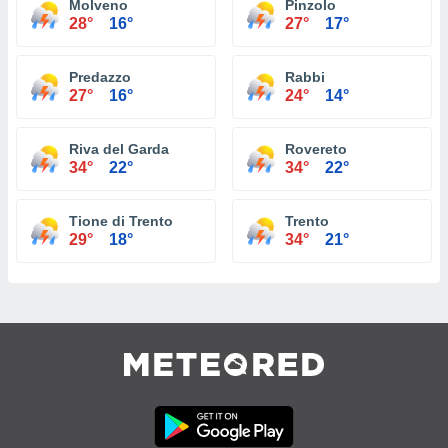
Molveno
Pinzolo
28°
16°
27°
17°
Predazzo
Rabbi
27°
16°
24°
14°
Riva del Garda
Rovereto
34°
22°
34°
22°
Tione di Trento
Trento
29°
18°
34°
21°