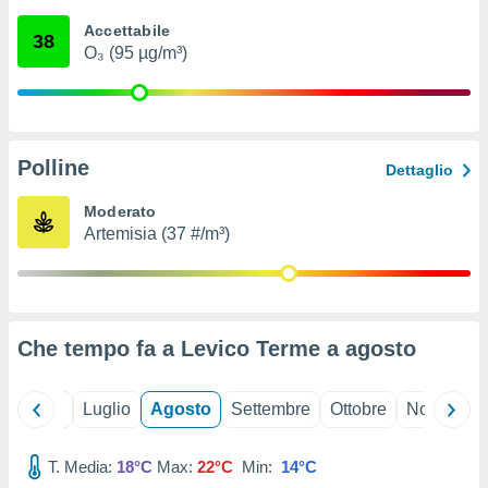
ioni
" o
Accettabile
tra
38
O₃ (95 µg/m³)
sui cookie
o sito
nostri
Polline
Dettaglio
mo il
te
Moderato
ento dei
Artemisia (37 #/m³)
re
ioni su
vo e/o
i,
Che tempo fa a Levico Terme a
agosto
 dati
er la
 della
Giugno
Luglio
Agosto
Settembre
Ottobre
Novembre
à, creare
r la
à
T. Media:
18°C
Max:
22°C
Min:
14°C
izzata,