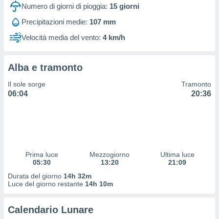
 profili
Numero di giorni di pioggia:
15
giorni
lezione
Precipitazioni medie:
107 mm
cità
izzata,
Velocità media del vento:
4 km/h
fili per
izzazione
Alba e tramonto
nuti,
 profili
Il sole sorge
Tramonto
lezione
06:04
20:36
uti
zzati,
 le
ni degli
 misurare
zioni dei
,
Prima luce
Mezzogiorno
Ultima luce
05:30
13:20
21:09
ere il
Durata del giorno
14h 32m
so
Luce del giorno restante
14h 10m
he o la
ione di
Calendario Lunare
enienti
diverse,