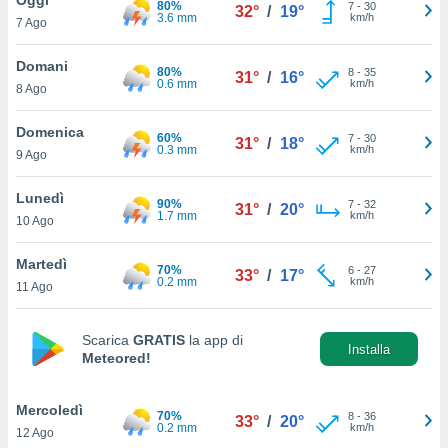
80%
a", è
7
-
30
32°
/
19°
3.6 mm
km/h
7 Ago
al sito
ettando
Domani
80%
8
-
35
31°
/
16°
zione di
0.6 mm
km/h
8 Ago
okie,
dei nostri
Domenica
60%
7
-
30
che ci
31°
/
18°
0.3 mm
km/h
9 Ago
no di
 e
e il
Lunedì
90%
7
-
32
31°
/
20°
amento
1.7 mm
km/h
10 Ago
 Web,
i
Martedì
70%
6
-
27
re un
33°
/
17°
0.2 mm
km/h
11 Ago
pecifico
arti la
à o
Scarica
GRATIS
la app di
i
Installa
Meteored!
zzati
 di esso.
sultare
Mercoledì
70%
8
-
36
33°
/
20°
0.2 mm
km/h
12 Ago
oni nella