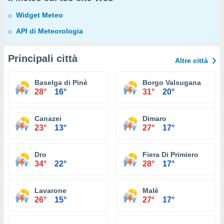
Widget Meteo
API di Meteorologia
Principali città
Altre città
Baselga di Pinè
Borgo Valsugana
28°
16°
31°
20°
Canazei
Dimaro
23°
13°
27°
17°
Dro
Fiera Di Primiero
34°
22°
28°
17°
Lavarone
Malè
26°
15°
27°
17°