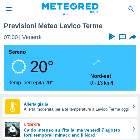
Previsioni Meteo Levico Terme
tiva
rivacy
07:00
Venerdì
...
ti di
net
Sereno
net)
20°
i
 da
nisti per
Nord-est
 che le
Temp. percepita 20°
0
13 km/h
ioni
iano di
È
Allerta gialla
 a
Allerta moderata per alte temperature a Levico Terme oggi
ito Web
do le
Ultim’ora
opzioni:
Caldo intenso sull’Italia, ma venerdì 7 agosto
forti temporali minacciano il Nord
 i