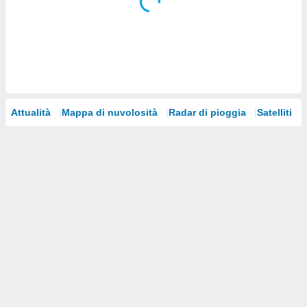
i nostri
artner
Attualità
Mappa di nuvolosità
Radar di pioggia
Satelliti