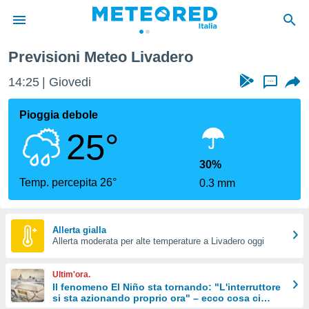
Previsioni Meteo Livadero
tiva
rivacy
14:25
Giovedi
...
ti di
net
Pioggia debole
net)
25°
i
 da
nisti per
30%
 che le
Temp. percepita 26°
0.3 mm
ioni
iano di
È
Allerta gialla
 a
Allerta moderata per alte temperature a Livadero oggi
ito Web
do le
Ultim'ora.
opzioni:
Il fenomeno El Niño sta tornando: "L'interruttore
si sta azionando proprio ora" – ecco cosa ci
 i