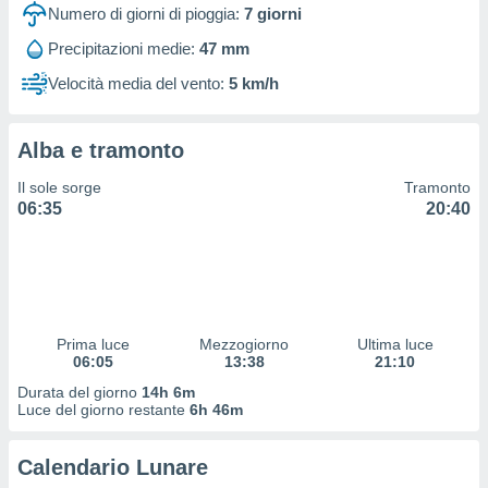
 profili
Numero di giorni di pioggia:
7
giorni
lezione
Precipitazioni medie:
47 mm
cità
izzata,
Velocità media del vento:
5 km/h
fili per
izzazione
Alba e tramonto
nuti,
 profili
Il sole sorge
Tramonto
lezione
06:35
20:40
uti
zzati,
 le
ni degli
 misurare
zioni dei
,
Prima luce
Mezzogiorno
Ultima luce
06:05
13:38
21:10
ere il
Durata del giorno
14h 6m
so
Luce del giorno restante
6h 46m
he o la
ione di
Calendario Lunare
enienti
diverse,