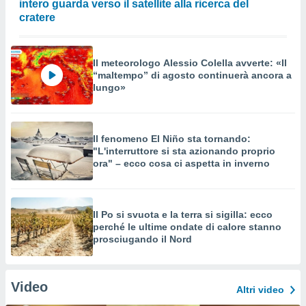
intero guarda verso il satellite alla ricerca del
cratere
Il meteorologo Alessio Colella avverte: «Il
“maltempo” di agosto continuerà ancora a
lungo»
Il fenomeno El Niño sta tornando:
"L'interruttore si sta azionando proprio
ora" – ecco cosa ci aspetta in inverno
Il Po si svuota e la terra si sigilla: ecco
perché le ultime ondate di calore stanno
prosciugando il Nord
Video
Altri video