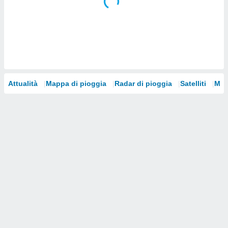
i nostri
artner
Attualità
Mappa di pioggia
Radar di pioggia
Satelliti
Mod