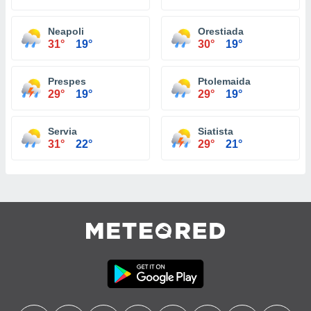
Neapoli
Orestiada
31°
19°
30°
19°
Prespes
Ptolemaida
29°
19°
29°
19°
Servia
Siatista
31°
22°
29°
21°