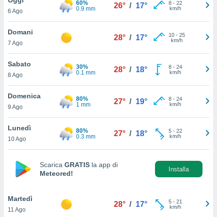
60%
a", è
8
-
22
26°
/
17°
0.9 mm
km/h
6 Ago
al sito
ettando
Domani
10
-
25
28°
/
17°
zione di
km/h
7 Ago
okie,
dei nostri
Sabato
30%
8
-
24
che ci
28°
/
18°
0.1 mm
km/h
8 Ago
no di
 e
e il
Domenica
80%
8
-
24
27°
/
19°
amento
1 mm
km/h
9 Ago
 Web,
i
Lunedì
80%
5
-
22
re un
27°
/
18°
0.3 mm
km/h
10 Ago
pecifico
arti la
à o
Scarica
GRATIS
la app di
i
Installa
Meteored!
zzati
 di esso.
sultare
Martedì
5
-
21
28°
/
17°
km/h
11 Ago
oni nella