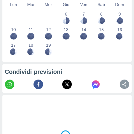
Lun
Mar
Mer
Gio
Ven
Sab
Dom
re e
e i
6
7
8
9
tilizzare
ati per la
e dei
10
11
12
13
14
15
16
.
17
18
19
izzazione
azione
o la
Condividi previsioni
e del
vo,
à e
i
zzati,
one delle
ni dei
 e degli
 ricerche
ico,
di