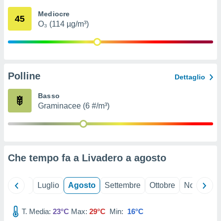
ioni
" o
Mediocre
tra
45
O₃ (114 µg/m³)
sui cookie
o sito
nostri
Polline
Dettaglio
mo il
te
Basso
ento dei
Graminacee (6 #/m³)
re
ioni su
vo e/o
i,
Che tempo fa a Livadero a
agosto
 dati
er la
 della
Giugno
Luglio
Agosto
Settembre
Ottobre
Novembre
à, creare
r la
à
T. Media:
23°C
Max:
29°C
Min:
16°C
izzata,