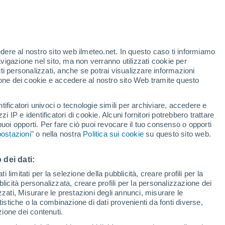
Allerta gialla
Allerta moderata per alte
temperature a Ptolemaida oggi
 alto!
edere al nostro sito web ilmeteo.net. In questo caso ti informiamo
avigazione nel sito, ma non verranno utilizzati cookie per
i personalizzati, anche se potrai visualizzare informazioni
azione dei cookie e accedere al nostro sito Web tramite questo
tificatori univoci o tecnologie simili per archiviare, accedere e
zzi IP e identificatori di cookie. Alcuni fornitori potrebbero trattare
 puoi opporti. Per fare ciò puoi revocare il tuo consenso o opporti
adar di pioggia
Satelliti
Modelli
ostazioni
" o nella nostra
Politica sui cookie
su questo sito web.
 dei dati:
Lunedì
Martedì
Mercoledì
Giovedi
 limitati per la selezione della pubblicità, creare profili per la
bblicità personalizzata, creare profili per la personalizzazione dei
10 Ago
11 Ago
12 Ago
13 Ago
izzati, Misurare le prestazioni degli annunci, misurare le
istiche o la combinazione di dati provenienti da fonti diverse,
ezione dei contenuti.
80%