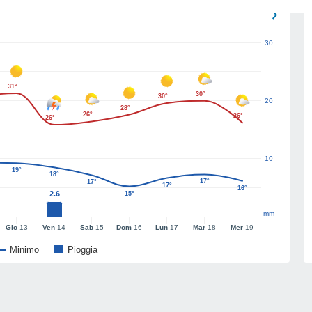
30
31°
30°
30°
20
28°
26°
26°
26°
10
19°
18°
17°
17°
17°
16°
2.6
15°
mm
Gio
13
Ven
14
Sab
15
Dom
16
Lun
17
Mar
18
Mer
19
Minimo
Pioggia