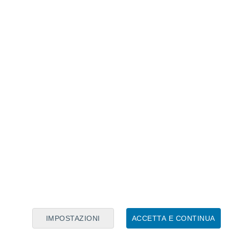
Calendario Lunare
Lun
Mar
Mer
Gio
Ven
Sab
Dom
7
8
9
10
11
12
13
14
15
16
17
18
19
20
IMPOSTAZIONI
ACCETTA E CONTINUA