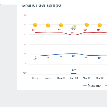
Grafici del tempo
40
35
31°
31°
31°
31°
31°
30°
30
25
20
20°
20°
20°
20°
19°
19°
15
0.7
°C
Ven
7
Sab
8
Dom
9
Lun
10
Mar
11
Mer
12
Massimo