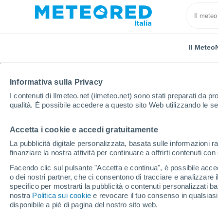
Il Meteo
Informativa sulla Privacy
I contenuti di Ilmeteo.net (ilmeteo.net) sono stati preparati da pro
qualità. È possibile accedere a questo sito Web utilizzando le se
Accetta i cookie e accedi gratuitamente
Home
Grecia
Macedonia Occidentale
Ptolemai
La pubblicità digitale personalizzata, basata sulle informazioni ra
finanziare la nostra attività per continuare a offrirti contenuti co
Previsioni Meteo Ptole
Facendo clic sul pulsante "Accetta e continua", è possibile accede
o dei nostri partner, che ci consentono di tracciare e analizzare
12:34
Venerdì
specifico per mostrarti la pubblicità o contenuti personalizzati b
nostra
Politica sui cookie
e revocare il tuo consenso in qualsia
disponibile a piè di pagina del nostro sito web.
Sereno