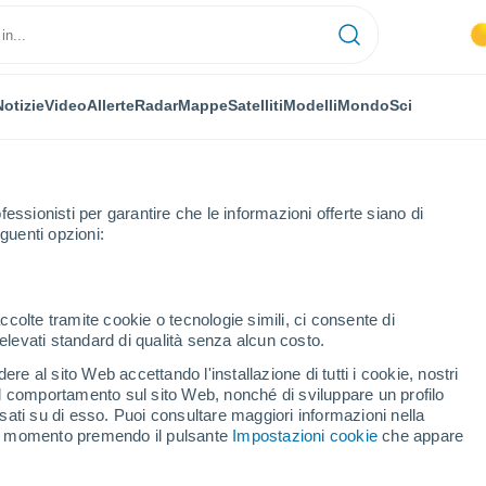
Notizie
Video
Allerte
Radar
Mappe
Satelliti
Modelli
Mondo
Sci
fessionisti per garantire che le informazioni offerte siano di
guenti opzioni:
da
ccolte tramite cookie o tecnologie simili, ci consente di
n elevati standard di qualità senza alcun costo.
maida
re al sito Web accettando l'installazione di tutti i cookie, nostri
 il comportamento sul sito Web, nonché di sviluppare un profilo
...
asati su di esso. Puoi consultare maggiori informazioni nella
si momento premendo il pulsante
Impostazioni cookie
che appare
Per ora
Intervalli nuvolosi nelle prossime
ore