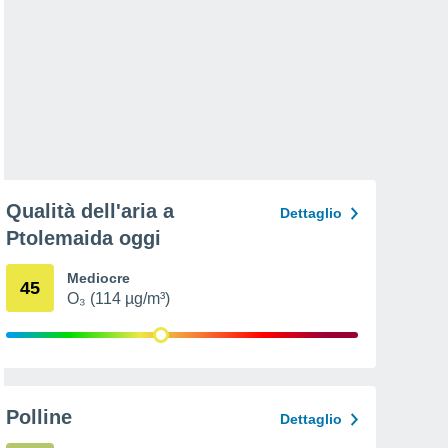
Qualità dell'aria a
Dettaglio
Ptolemaida oggi
Mediocre
45
O₃ (114 µg/m³)
Polline
Dettaglio