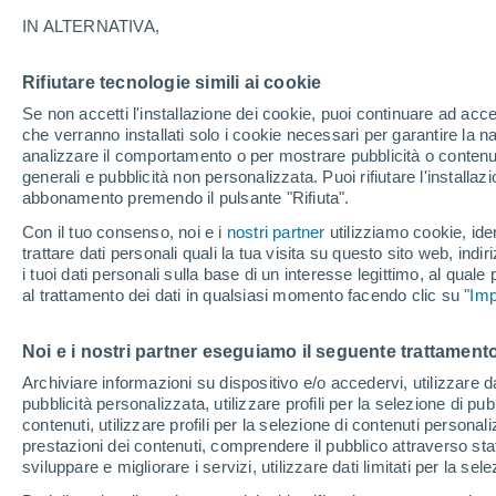
29°
IN ALTERNATIVA,
Rifiutare tecnologie simili ai cookie
UV
8 Molto
Se non accetti l'installazione dei cookie, puoi continuare ad acc
Temp. percepita 29°
FPS
25-50
che verranno installati solo i cookie necessari per garantire la n
analizzare il comportamento o per mostrare pubblicità o contenut
generali e pubblicità non personalizzata. Puoi rifiutare l'install
abbonamento premendo il pulsante "Rifiuta".
Ultim'ora.
L’estate non cambia rotta: caldo fino a metà
Con il tuo consenso, noi e i
nostri partner
utilizziamo cookie, iden
agosto, svolta possibile solo a fine mese
trattare dati personali quali la tua visita su questo sito web, indiri
i tuoi dati personali sulla base di un interesse legittimo, al quale
Il Meteo 1 - 7
Attualità
Mappa della Temperatura
R
al trattamento dei dati in qualsiasi momento facendo clic su "
Imp
Noi e i nostri partner eseguiamo il seguente trattamento
Domani
Domenica
Oggi
Archiviare informazioni su dispositivo e/o accedervi, utilizzare dati
pubblicità personalizzata, utilizzare profili per la selezione di pu
8 Ago
9 Ago
7 Ago
contenuti, utilizzare profili per la selezione di contenuti personal
prestazioni dei contenuti, comprendere il pubblico attraverso stat
sviluppare e migliorare i servizi, utilizzare dati limitati per la sel