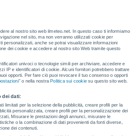
te
edere al nostro sito web ilmeteo.net. In questo caso ti informiamo
35%
avigazione nel sito, ma non verranno utilizzati cookie per
i personalizzati, anche se potrai visualizzare informazioni
azione dei cookie e accedere al nostro sito Web tramite questo
tificatori univoci o tecnologie simili per archiviare, accedere e
.
zzi IP e identificatori di cookie. Alcuni fornitori potrebbero trattare
 puoi opporti. Per fare ciò puoi revocare il tuo consenso o opporti
adar di pioggia
Satelliti
Modelli
ostazioni
" o nella nostra
Politica sui cookie
su questo sito web.
 dei dati:
Lunedì
Martedì
Mercoledì
Giovedi
 limitati per la selezione della pubblicità, creare profili per la
bblicità personalizzata, creare profili per la personalizzazione dei
10 Ago
11 Ago
12 Ago
13 Ago
izzati, Misurare le prestazioni degli annunci, misurare le
istiche o la combinazione di dati provenienti da fonti diverse,
ezione dei contenuti.