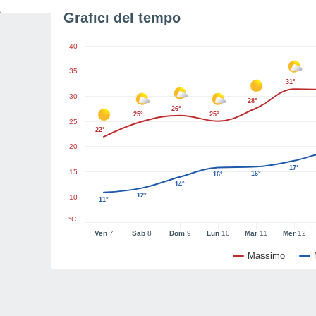
Grafici del tempo
40
35
31°
30
28°
26°
25°
25°
25
22°
20
17°
15
16°
16°
14°
12°
10
11°
°C
Ven
7
Sab
8
Dom
9
Lun
10
Mar
11
Mer
12
Massimo