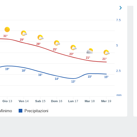
7.5
31°
29°
28°
5
25°
23°
21°
21°
19°
18°
2.5
16°
15°
15°
14°
13°
mm
Gio
13
Ven
14
Sab
15
Dom
16
Lun
17
Mar
18
Mer
19
Minimo
Precipitazioni