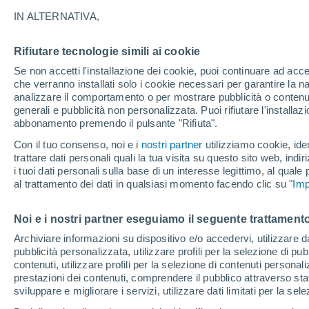
16°
IN ALTERNATIVA,
Rifiutare tecnologie simili ai cookie
Luna calan
Se non accetti l'installazione dei cookie, puoi continuare ad acc
Illuminata:
Temp. percepita 16°
che verranno installati solo i cookie necessari per garantire la n
analizzare il comportamento o per mostrare pubblicità o contenut
generali e pubblicità non personalizzata. Puoi rifiutare l'install
abbonamento premendo il pulsante "Rifiuta".
Ultim'ora.
Luca Lombroso non vede la fine del caldo:
Con il tuo consenso, noi e i
nostri partner
utilizziamo cookie, iden
"Ferragosto 2026 potrebbe entrare nella storia
trattare dati personali quali la tua visita su questo sito web, indiri
Ecco perché."
i tuoi dati personali sulla base di un interesse legittimo, al quale
Il Meteo 1 - 7
Attualità
Mappa della Temperatura
R
al trattamento dei dati in qualsiasi momento facendo clic su "
Imp
Noi e i nostri partner eseguiamo il seguente trattamento
Domani
Domenica
Oggi
Archiviare informazioni su dispositivo e/o accedervi, utilizzare dati
pubblicità personalizzata, utilizzare profili per la selezione di pu
8 Ago
9 Ago
7 Ago
contenuti, utilizzare profili per la selezione di contenuti personal
prestazioni dei contenuti, comprendere il pubblico attraverso stat
sviluppare e migliorare i servizi, utilizzare dati limitati per la sel