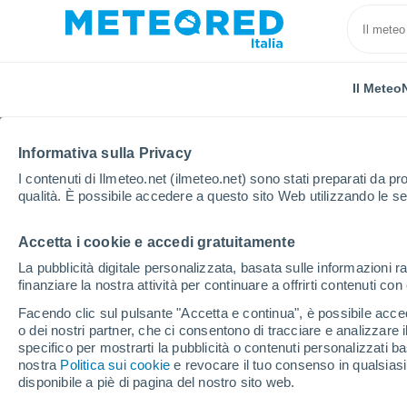
Il Meteo
Informativa sulla Privacy
I contenuti di Ilmeteo.net (ilmeteo.net) sono stati preparati da pro
qualità. È possibile accedere a questo sito Web utilizzando le se
Accetta i cookie e accedi gratuitamente
Home
Regno Unito
Sud Ovest Inghilterra
Long 
La pubblicità digitale personalizzata, basata sulle informazioni ra
finanziare la nostra attività per continuare a offrirti contenuti co
Previsioni Meteo Long
Facendo clic sul pulsante "Accetta e continua", è possibile accede
o dei nostri partner, che ci consentono di tracciare e analizzare
23:07
Venerdì
specifico per mostrarti la pubblicità o contenuti personalizzati b
nostra
Politica sui cookie
e revocare il tuo consenso in qualsia
disponibile a piè di pagina del nostro sito web.
Cielo sereno