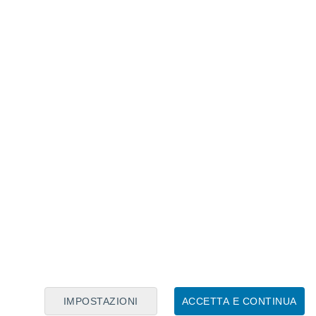
Calendario Lunare
Lun
Mar
Mer
Gio
Ven
Sab
Dom
7
8
9
10
11
12
13
14
15
16
17
18
19
20
IMPOSTAZIONI
ACCETTA E CONTINUA