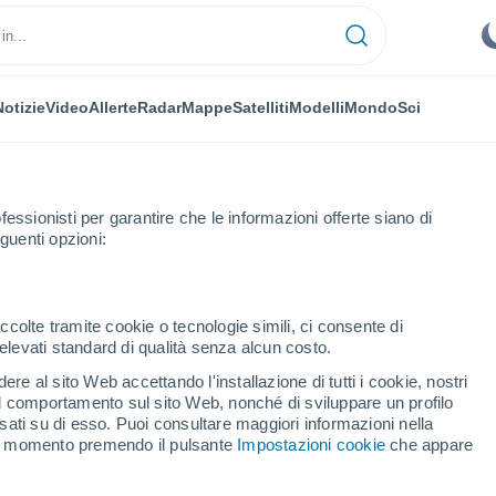
Notizie
Video
Allerte
Radar
Mappe
Satelliti
Modelli
Mondo
Sci
fessionisti per garantire che le informazioni offerte siano di
guenti opzioni:
Ashton
ccolte tramite cookie o tecnologie simili, ci consente di
n elevati standard di qualità senza alcun costo.
 Ashton
re al sito Web accettando l'installazione di tutti i cookie, nostri
 il comportamento sul sito Web, nonché di sviluppare un profilo
...
asati su di esso. Puoi consultare maggiori informazioni nella
si momento premendo il pulsante
Impostazioni cookie
che appare
Per ora
Cielo sereno nelle prossime ore