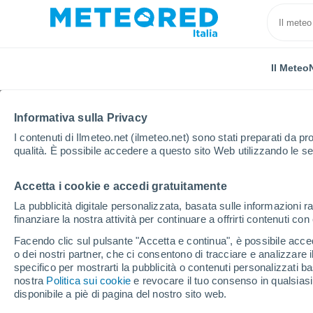
Il Meteo
Informativa sulla Privacy
I contenuti di Ilmeteo.net (ilmeteo.net) sono stati preparati da pro
qualità. È possibile accedere a questo sito Web utilizzando le se
Accetta i cookie e accedi gratuitamente
Home
Francia
Île-de-France
Yvelines
Long
La pubblicità digitale personalizzata, basata sulle informazioni ra
finanziare la nostra attività per continuare a offrirti contenuti co
Previsioni Meteo Longne
Facendo clic sul pulsante "Accetta e continua", è possibile accede
o dei nostri partner, che ci consentono di tracciare e analizzare
05:46
Sabato
specifico per mostrarti la pubblicità o contenuti personalizzati b
nostra
Politica sui cookie
e revocare il tuo consenso in qualsia
disponibile a piè di pagina del nostro sito web.
Cielo sereno