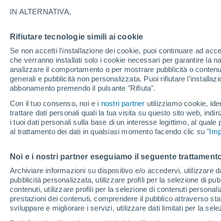
15°
IN ALTERNATIVA,
Rifiutare tecnologie simili ai cookie
Luna calan
Se non accetti l'installazione dei cookie, puoi continuare ad acc
Illuminata:
Temp. percepita 15°
che verranno installati solo i cookie necessari per garantire la n
analizzare il comportamento o per mostrare pubblicità o contenut
generali e pubblicità non personalizzata. Puoi rifiutare l'install
abbonamento premendo il pulsante "Rifiuta".
Ultim'ora.
Luca Lombroso non vede la fine del caldo:
Con il tuo consenso, noi e i
nostri partner
utilizziamo cookie, iden
"Ferragosto 2026 potrebbe entrare nella storia
trattare dati personali quali la tua visita su questo sito web, indiri
Ecco perché."
i tuoi dati personali sulla base di un interesse legittimo, al quale
Il Meteo 1 - 7
Attualità
Mappa di nuvolosità
Radar 
al trattamento dei dati in qualsiasi momento facendo clic su "
Imp
Noi e i nostri partner eseguiamo il seguente trattamento
Domenica
Lunedì
Sabato
Archiviare informazioni su dispositivo e/o accedervi, utilizzare dati
pubblicità personalizzata, utilizzare profili per la selezione di pu
16 Ago
17 Ago
15 Ago
contenuti, utilizzare profili per la selezione di contenuti personal
prestazioni dei contenuti, comprendere il pubblico attraverso stat
sviluppare e migliorare i servizi, utilizzare dati limitati per la sel