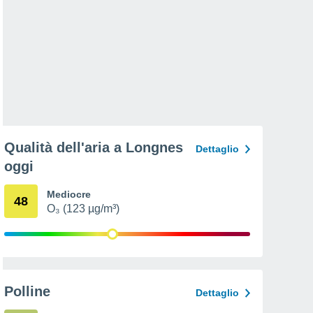
Qualità dell'aria a Longnes
Dettaglio
oggi
Mediocre
48
O₃ (123 µg/m³)
Polline
Dettaglio