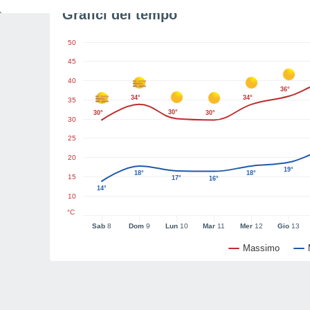
Grafici del tempo
50
45
40
36°
34°
34°
35
30°
30°
30°
30
25
20
19°
18°
18°
15
17°
16°
14°
10
°C
Sab
8
Dom
9
Lun
10
Mar
11
Mer
12
Gio
13
Massimo