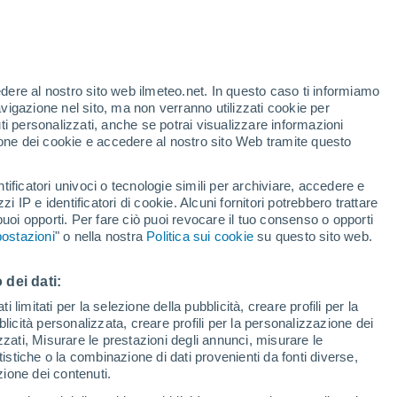
te
edere al nostro sito web ilmeteo.net. In questo caso ti informiamo
24%
avigazione nel sito, ma non verranno utilizzati cookie per
i personalizzati, anche se potrai visualizzare informazioni
azione dei cookie e accedere al nostro sito Web tramite questo
tificatori univoci o tecnologie simili per archiviare, accedere e
.
zzi IP e identificatori di cookie. Alcuni fornitori potrebbero trattare
 puoi opporti. Per fare ciò puoi revocare il tuo consenso o opporti
di pioggia
Satelliti
Modelli
ostazioni
" o nella nostra
Politica sui cookie
su questo sito web.
 dei dati:
Martedì
Mercoledì
Giovedi
Venerdì
 limitati per la selezione della pubblicità, creare profili per la
bblicità personalizzata, creare profili per la personalizzazione dei
18 Ago
19 Ago
20 Ago
21 Ago
izzati, Misurare le prestazioni degli annunci, misurare le
istiche o la combinazione di dati provenienti da fonti diverse,
ezione dei contenuti.