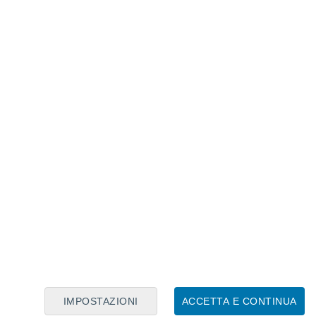
Calendario Lunare
Lun
Mar
Mer
Gio
Ven
Sab
Dom
8
9
10
11
12
13
14
15
16
17
18
19
20
21
IMPOSTAZIONI
ACCETTA E CONTINUA