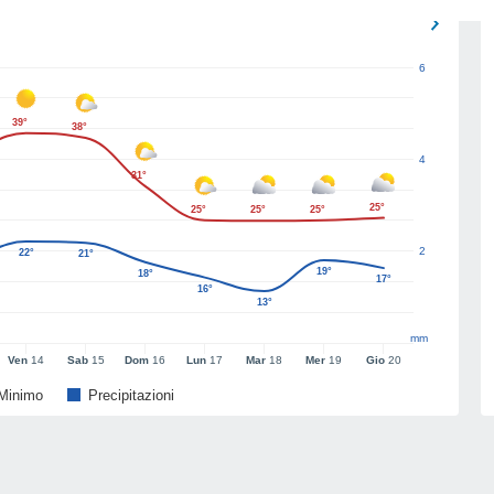
6
39°
38°
4
31°
25°
25°
25°
25°
2
22°
21°
19°
18°
17°
16°
13°
mm
Ven
14
Sab
15
Dom
16
Lun
17
Mar
18
Mer
19
Gio
20
Minimo
Precipitazioni