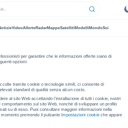
Notizie
Video
Allerte
Radar
Mappe
Satelliti
Modelli
Mondo
Sci
fessionisti per garantire che le informazioni offerte siano di
guenti opzioni:
nes
Prossima Settimana
ccolte tramite cookie o tecnologie simili, ci consente di
n elevati standard di qualità senza alcun costo.
s fra 8 - 14 giorni
re al sito Web accettando l'installazione di tutti i cookie, nostri
 il comportamento sul sito Web, nonché di sviluppare un profilo
...
asati su di esso. Puoi consultare maggiori informazioni nella
si momento premendo il pulsante
Impostazioni cookie
che appare
Per ora
Intervalli nuvolosi nelle prossime
ore