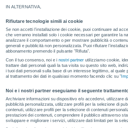
23°
IN ALTERNATIVA,
Rifiutare tecnologie simili ai cookie
Nord
Se non accetti l'installazione dei cookie, puoi continuare ad acc
Temp. percepita 25°
6
-
20 km/
che verranno installati solo i cookie necessari per garantire la n
analizzare il comportamento o per mostrare pubblicità o contenut
generali e pubblicità non personalizzata. Puoi rifiutare l'install
abbonamento premendo il pulsante "Rifiuta".
Ultim'ora.
Ondata di calore fino a Ferragosto: rischia di
Con il tuo consenso, noi e i
nostri partner
utilizziamo cookie, iden
diventare eccezionale. Svolta solo a fine mes
trattare dati personali quali la tua visita su questo sito web, indiri
i tuoi dati personali sulla base di un interesse legittimo, al quale
Il Meteo 1 - 7
Attualità
Mappa di nuvolosità
Radar 
al trattamento dei dati in qualsiasi momento facendo clic su "
Imp
Noi e i nostri partner eseguiamo il seguente trattamento
Domani
Lunedì
Oggi
Archiviare informazioni su dispositivo e/o accedervi, utilizzare dati
pubblicità personalizzata, utilizzare profili per la selezione di pu
9 Ago
10 Ago
8 Ago
contenuti, utilizzare profili per la selezione di contenuti personal
prestazioni dei contenuti, comprendere il pubblico attraverso stat
sviluppare e migliorare i servizi, utilizzare dati limitati per la sel
70%