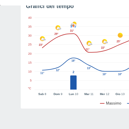
Grafici del tempo
40
35
31°
29°
30
25°
25
23°
22°
21°
20
18°
15
13°
12°
10
2
11°
10°
10°
5
°C
Sab
8
Dom
9
Lun
10
Mar
11
Mer
12
Gio
13
Massimo