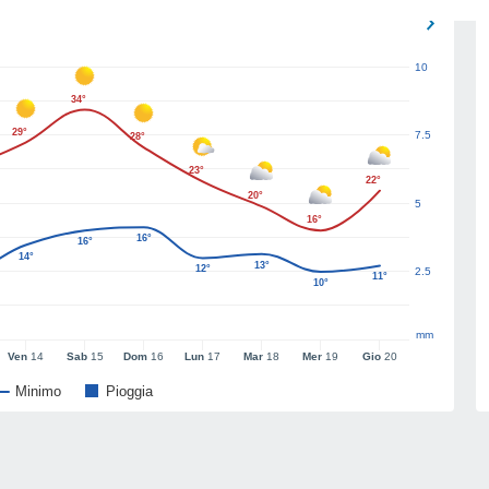
10
34°
29°
7.5
28°
23°
22°
20°
5
16°
16°
16°
14°
13°
12°
2.5
11°
10°
mm
Ven
14
Sab
15
Dom
16
Lun
17
Mar
18
Mer
19
Gio
20
Minimo
Pioggia