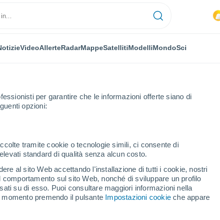
Notizie
Video
Allerte
Radar
Mappe
Satelliti
Modelli
Mondo
Sci
fessionisti per garantire che le informazioni offerte siano di
guenti opzioni:
ccolte tramite cookie o tecnologie simili, ci consente di
n elevati standard di qualità senza alcun costo.
iewice
re al sito Web accettando l'installazione di tutti i cookie, nostri
 il comportamento sul sito Web, nonché di sviluppare un profilo
...
asati su di esso. Puoi consultare maggiori informazioni nella
si momento premendo il pulsante
Impostazioni cookie
che appare
Per ora
Intervalli nuvolosi nelle prossime
ore