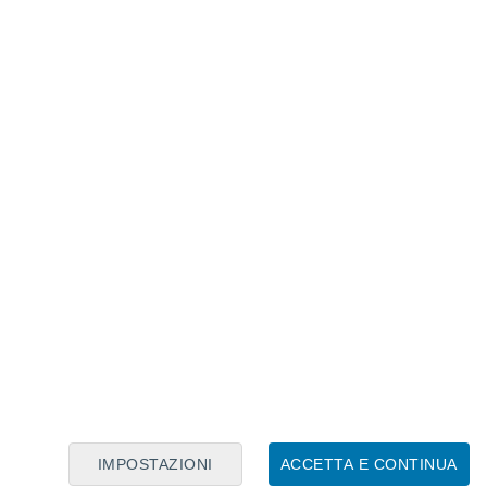
Calendario Lunare
Lun
Mar
Mer
Gio
Ven
Sab
Dom
8
9
10
11
12
13
14
15
16
17
18
19
20
21
IMPOSTAZIONI
ACCETTA E CONTINUA