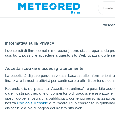
Il Meteo
Informativa sulla Privacy
I contenuti di Ilmeteo.net (ilmeteo.net) sono stati preparati da pro
qualità. È possibile accedere a questo sito Web utilizzando le se
Accetta i cookie e accedi gratuitamente
Home
Polonia
Lubusz
Lubniewice
La pubblicità digitale personalizzata, basata sulle informazioni ra
finanziare la nostra attività per continuare a offrirti contenuti co
Previsioni Meteo Lubn
Facendo clic sul pulsante "Accetta e continua", è possibile accede
o dei nostri partner, che ci consentono di tracciare e analizzare
15:15
Sabato
specifico per mostrarti la pubblicità o contenuti personalizzati b
nostra
Politica sui cookie
e revocare il tuo consenso in qualsia
disponibile a piè di pagina del nostro sito web.
Parzialmente nuvoloso