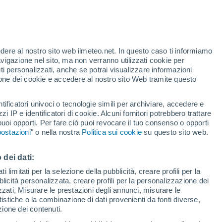
edere al nostro sito web ilmeteo.net. In questo caso ti informiamo
h
avigazione nel sito, ma non verranno utilizzati cookie per
i personalizzati, anche se potrai visualizzare informazioni
azione dei cookie e accedere al nostro sito Web tramite questo
tificatori univoci o tecnologie simili per archiviare, accedere e
e?
zzi IP e identificatori di cookie. Alcuni fornitori potrebbero trattare
 puoi opporti. Per fare ciò puoi revocare il tuo consenso o opporti
di pioggia
Satelliti
Modelli
ostazioni
" o nella nostra
Politica sui cookie
su questo sito web.
 dei dati:
Martedì
Mercoledì
Giovedi
Venerdì
 limitati per la selezione della pubblicità, creare profili per la
bblicità personalizzata, creare profili per la personalizzazione dei
11 Ago
12 Ago
13 Ago
14 Ago
izzati, Misurare le prestazioni degli annunci, misurare le
istiche o la combinazione di dati provenienti da fonti diverse,
ezione dei contenuti.