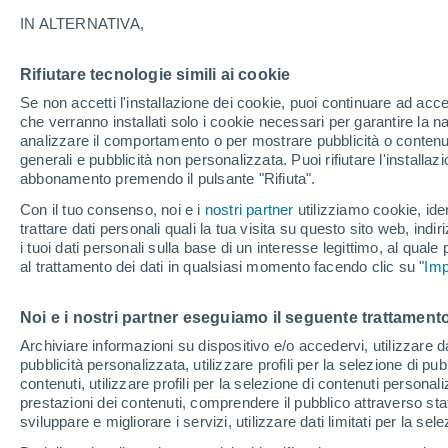
19°
IN ALTERNATIVA,
Rifiutare tecnologie simili ai cookie
Sud-oves
Se non accetti l'installazione dei cookie, puoi continuare ad acc
Temp. percepita 19°
21
-
45 km
che verranno installati solo i cookie necessari per garantire la n
analizzare il comportamento o per mostrare pubblicità o contenut
generali e pubblicità non personalizzata. Puoi rifiutare l'install
abbonamento premendo il pulsante "Rifiuta".
Ultim'ora.
Meteo, tendenza di lungo termine: arrivano
Con il tuo consenso, noi e i
nostri partner
utilizziamo cookie, iden
conferme, la svolta dopo Ferragosto
trattare dati personali quali la tua visita su questo sito web, indiri
i tuoi dati personali sulla base di un interesse legittimo, al quale
Il Meteo 1 - 7
Attualità
Mappa di nuvolosità
Radar 
al trattamento dei dati in qualsiasi momento facendo clic su "
Imp
Noi e i nostri partner eseguiamo il seguente trattamento
Domani
Martedì
M
Oggi
Archiviare informazioni su dispositivo e/o accedervi, utilizzare dati
pubblicità personalizzata, utilizzare profili per la selezione di pu
10 Ago
11 Ago
9 Ago
contenuti, utilizzare profili per la selezione di contenuti personal
prestazioni dei contenuti, comprendere il pubblico attraverso stat
sviluppare e migliorare i servizi, utilizzare dati limitati per la sel
90%