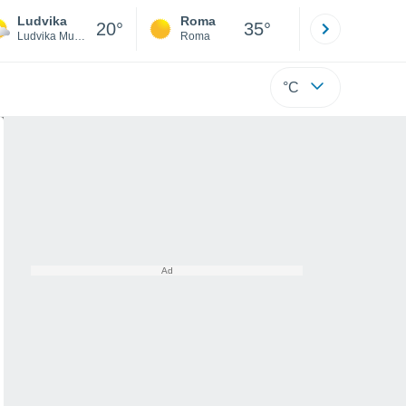
Ludvika
Roma
Milano
20°
35°
Ludvika Municipality
Roma
Milano
°C