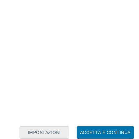
Calendario Lunare
Lun
Mar
Mer
Gio
Ven
Sab
Dom
9
10
11
12
13
14
15
16
17
18
19
20
21
22
IMPOSTAZIONI
ACCETTA E CONTINUA