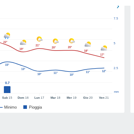
7.5
22°
5
21°
20°
20°
19°
18°
17°
15°
2.5
13°
12°
11°
11°
10°
10°
0.7
mm
Sab
15
Dom
16
Lun
17
Mar
18
Mer
19
Gio
20
Ven
21
Minimo
Pioggia