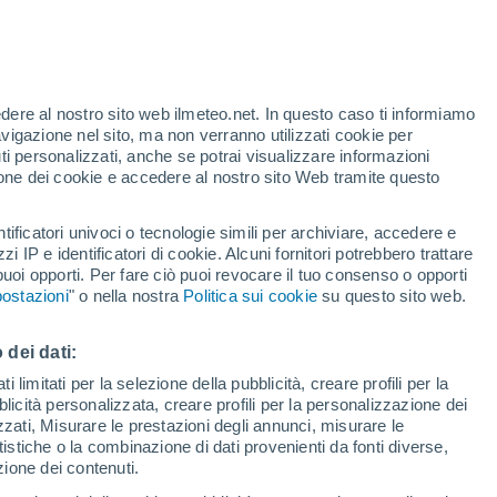
t
edere al nostro sito web ilmeteo.net. In questo caso ti informiamo
/h
avigazione nel sito, ma non verranno utilizzati cookie per
i personalizzati, anche se potrai visualizzare informazioni
azione dei cookie e accedere al nostro sito Web tramite questo
tificatori univoci o tecnologie simili per archiviare, accedere e
zzi IP e identificatori di cookie. Alcuni fornitori potrebbero trattare
 puoi opporti. Per fare ciò puoi revocare il tuo consenso o opporti
di pioggia
Satelliti
Modelli
ostazioni
" o nella nostra
Politica sui cookie
su questo sito web.
 dei dati:
ercoledì
Giovedi
Venerdì
Sabato
 limitati per la selezione della pubblicità, creare profili per la
bblicità personalizzata, creare profili per la personalizzazione dei
12 Ago
13 Ago
14 Ago
15 Ago
izzati, Misurare le prestazioni degli annunci, misurare le
istiche o la combinazione di dati provenienti da fonti diverse,
ezione dei contenuti.
60%