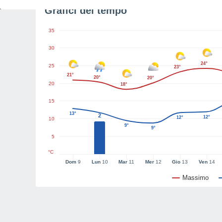
Grafici del tempo
35
30
24°
25
23°
21°
20°
20°
20
18°
15
13°
2
12°
12°
10
9°
9°
5
°C
Dom
9
Lun
10
Mar
11
Mer
12
Gio
13
Ven
14
Massimo