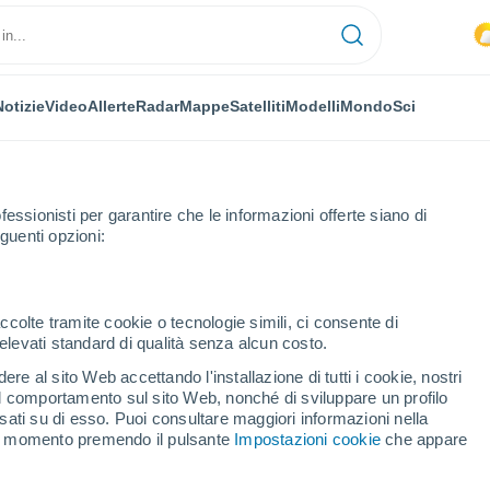
Notizie
Video
Allerte
Radar
Mappe
Satelliti
Modelli
Mondo
Sci
fessionisti per garantire che le informazioni offerte siano di
guenti opzioni:
ccolte tramite cookie o tecnologie simili, ci consente di
n elevati standard di qualità senza alcun costo.
ka
re al sito Web accettando l'installazione di tutti i cookie, nostri
 il comportamento sul sito Web, nonché di sviluppare un profilo
...
asati su di esso. Puoi consultare maggiori informazioni nella
si momento premendo il pulsante
Impostazioni cookie
che appare
Per ora
Cielo nuvoloso nelle prossime
ore