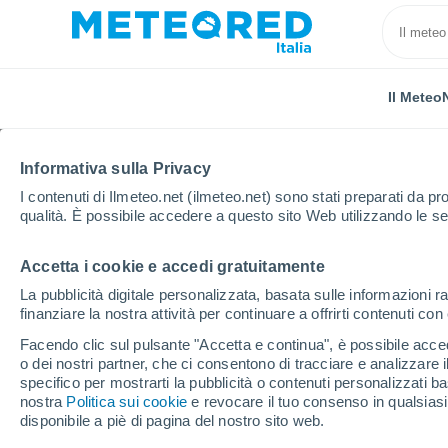
Il Meteo
Informativa sulla Privacy
I contenuti di Ilmeteo.net (ilmeteo.net) sono stati preparati da pro
qualità. È possibile accedere a questo sito Web utilizzando le se
Accetta i cookie e accedi gratuitamente
Home
Svezia
Dalarna
Ludvika
La pubblicità digitale personalizzata, basata sulle informazioni ra
finanziare la nostra attività per continuare a offrirti contenuti co
Previsioni Meteo Ludvi
Facendo clic sul pulsante "Accetta e continua", è possibile accede
o dei nostri partner, che ci consentono di tracciare e analizzare
11:14
Domenica
specifico per mostrarti la pubblicità o contenuti personalizzati b
nostra
Politica sui cookie
e revocare il tuo consenso in qualsia
disponibile a piè di pagina del nostro sito web.
Nubi sparse