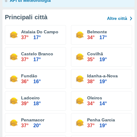
API di Meteorologia
Principali città
Altre città
Atalaia Do Campo
Belmonte
37°
17°
34°
17°
Castelo Branco
Covilhã
37°
17°
35°
19°
Fundão
Idanha-a-Nova
36°
16°
38°
19°
Ladoeiro
Oleiros
39°
18°
34°
14°
Penamacor
Penha Garcia
37°
20°
37°
19°