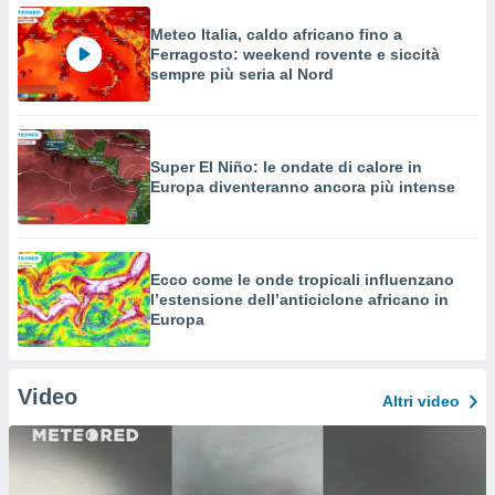
Meteo Italia, caldo africano fino a
Ferragosto: weekend rovente e siccità
sempre più seria al Nord
Super El Niño: le ondate di calore in
Europa diventeranno ancora più intense
Ecco come le onde tropicali influenzano
l’estensione dell’anticiclone africano in
Europa
Video
Altri video