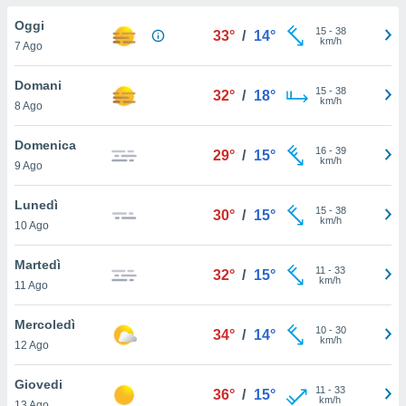
a", è
Oggi
15
-
38
33°
/
14°
al sito
km/h
7 Ago
ettando
zione di
Domani
15
-
38
okie,
32°
/
18°
km/h
8 Ago
dei nostri
che ci
no di
Domenica
16
-
39
29°
/
15°
 e
km/h
9 Ago
e il
amento
Lunedì
15
-
38
 Web,
30°
/
15°
km/h
10 Ago
i
re un
Martedì
pecifico
11
-
33
32°
/
15°
km/h
arti la
11 Ago
à o
i
Mercoledì
10
-
30
zzati
34°
/
14°
km/h
12 Ago
 di esso.
sultare
Giovedi
11
-
33
36°
/
15°
km/h
oni nella
13 Ago