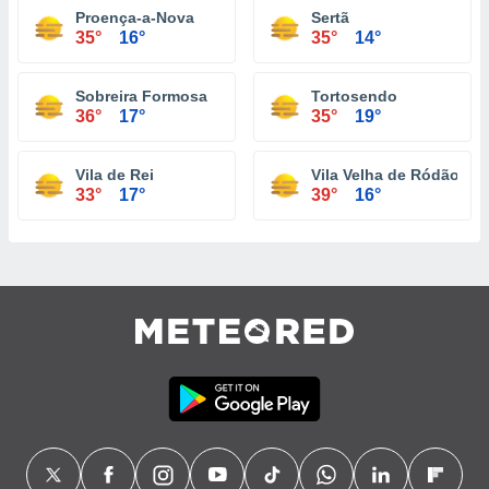
Proença-a-Nova
Sertã
35°
16°
35°
14°
Sobreira Formosa
Tortosendo
36°
17°
35°
19°
Vila de Rei
Vila Velha de Ródão
33°
17°
39°
16°