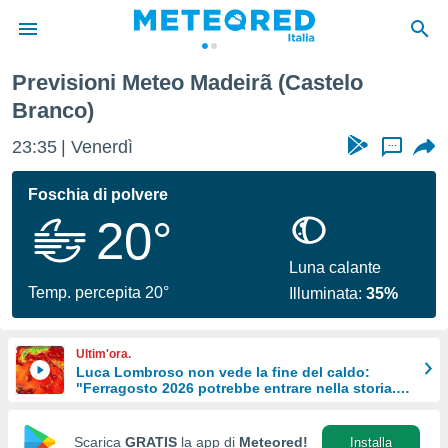
Previsioni Meteo Madeirã (Castelo
tiva
Branco)
rivacy
ti di
23:35
Venerdì
...
net
net)
Foschia di polvere
i
 da
20°
nisti per
 che le
Luna calante
ioni
Temp. percepita 20°
iano di
Illuminata:
35%
È
 a
Ultim'ora.
ito Web
Luca Lombroso non vede la fine del caldo:
do le
"Ferragosto 2026 potrebbe entrare nella storia.
Ecco perché."
opzioni:
Scarica
GRATIS
la app di
Meteored!
Installa
 i