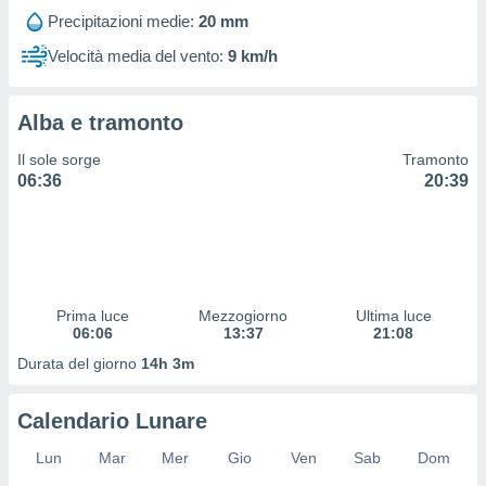
 profili
Precipitazioni medie:
20 mm
lezione
cità
Velocità media del vento:
9 km/h
izzata,
fili per
Alba e tramonto
izzazione
nuti,
Il sole sorge
Tramonto
 profili
06:36
20:39
lezione
uti
zzati,
 le
ni degli
 misurare
Prima luce
Mezzogiorno
Ultima luce
zioni dei
06:06
13:37
21:08
,
ere il
Durata del giorno
14h 3m
so
Calendario Lunare
he o la
ione di
Lun
Mar
Mer
Gio
Ven
Sab
Dom
enienti
diverse,