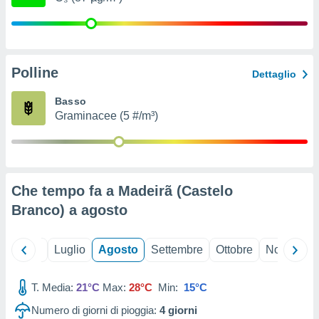
ioni
" o
tra
sui cookie
o sito
Polline
Dettaglio
nostri
Basso
Graminacee (5 #/m³)
mo il
te
ento dei
re
Che tempo fa a Madeirã (Castelo
ioni su
vo e/o
Branco) a
agosto
i,
 dati
er la
Giugno
Luglio
Agosto
Settembre
Ottobre
Novembre
 della
à, creare
r la
T. Media:
21°C
Max:
28°C
Min:
15°C
à
Numero di giorni di pioggia:
4
giorni
izzata,