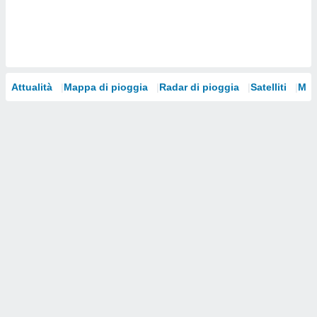
i nostri
artner
Attualità
Mappa di pioggia
Radar di pioggia
Satelliti
Mod