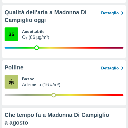
ioni
" o
tra
Qualità dell'aria a Madonna Di
Dettaglio
sui cookie
Campiglio oggi
o sito
Accettabile
35
nostri
O₃ (86 µg/m³)
mo il
te
ento dei
Polline
Dettaglio
re
ioni su
Basso
vo e/o
Artemisia (16 #/m³)
i,
 dati
er la
 della
à, creare
Che tempo fa a Madonna Di Campiglio
r la
à
a
agosto
izzata,