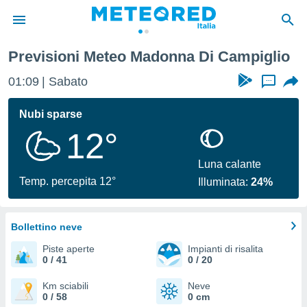
Previsioni Meteo Madonna Di Campiglio
tiva
rivacy
01:09
Sabato
...
ti di
net
Nubi sparse
net)
12°
i
 da
nisti per
Luna calante
 che le
Temp. percepita 12°
Illuminata:
24%
ioni
iano di
È
Bollettino neve
 a
Piste aperte
Impianti di risalita
ito Web
0 / 41
0 / 20
do le
opzioni:
Km sciabili
Neve
0 / 58
0 cm
 i