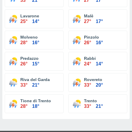
33°
21°
27°
17°
Lavarone
Malè
25°
14°
27°
17°
Molveno
Pinzolo
28°
16°
26°
16°
Predazzo
Rabbi
26°
15°
24°
14°
Riva del Garda
Rovereto
33°
21°
33°
20°
Tione di Trento
Trento
28°
18°
33°
21°