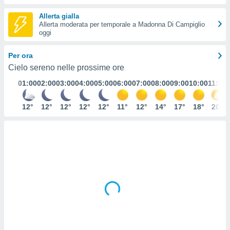
e
Allerta gialla
Allerta moderata per temporale a Madonna Di Campiglio
amente
oggi
cità
Per ora
izzata,
ACCETTA
Cielo sereno nelle prossime ore
ulle
E
ioni
01:00
02:00
03:00
04:00
05:00
06:00
07:00
08:00
09:00
10:00
11:00
CONTINUA
tramite
12°
12°
12°
12°
12°
11°
12°
14°
17°
18°
20°
e simili,
IMPOSTAZIONI
nte di
e la
tività per
re a
ontenuti
ti
 di
senza
sto.
clic sul
 "Accetta