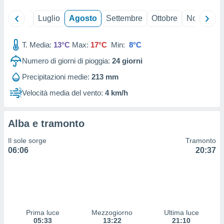
 profili
lezione
Giugno
Luglio
Agosto
Settembre
Ottobre
Novembre
cità
izzata,
fili per
T. Media:
13°C
Max:
17°C
Min:
8°C
Numero di giorni di pioggia:
24
giorni
izzazione
nuti,
Precipitazioni medie:
213 mm
 profili
lezione
Velocità media del vento:
4 km/h
uti
zzati,
 le
Alba e tramonto
ni degli
 misurare
Il sole sorge
Tramonto
zioni dei
06:06
20:37
,
ere il
so
he o la
ione di
Prima luce
Mezzogiorno
Ultima luce
enienti
05:33
13:22
21:10
diverse,