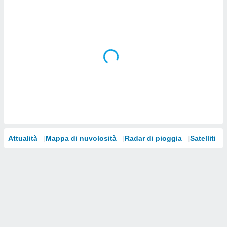
i nostri
artner
Attualità
Mappa di nuvolosità
Radar di pioggia
Satelliti