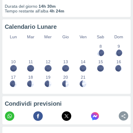
re e
Durata del giorno
14h 30m
e i
Tempo restante all'alba
4h 24m
tilizzare
ati per la
Calendario Lunare
e dei
.
Lun
Mar
Mer
Gio
Ven
Sab
Dom
8
9
izzazione
azione
10
11
12
13
14
15
16
o la
e del
vo,
17
18
19
20
21
à e
i
zzati,
one delle
Condividi previsioni
ni dei
 e degli
 ricerche
ico,
di