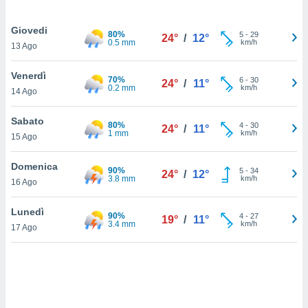
sui cookie
Giovedi
80%
5
-
29
e il tuo
24°
/
12°
0.5 mm
km/h
13 Ago
 in
Venerdì
o
70%
6
-
30
24°
/
11°
0.2 mm
km/h
 il
14 Ago
azioni
Sabato
80%
4
-
30
kie
24°
/
11°
1 mm
km/h
15 Ago
re
le a piè
Domenica
 del
90%
5
-
34
24°
/
12°
3.8 mm
km/h
to web.
16 Ago
Lunedì
90%
4
-
27
19°
/
11°
ATIVA,
3.4 mm
km/h
17 Ago
e
gie
i cookie
ccetti
zione dei