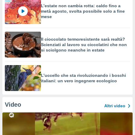
L’estate non cambia rotta: caldo fino a
metà agosto, svolta possibile solo a fine
mese
Il cioccolato termoresistente sarà realtà?
Scienziati al lavoro su ciccolatini che non
si sciolgono neanche in estate
L’uccello che sta rivoluzionando i boschi
italiani: un vero ingegnere ecologico
Video
Altri video