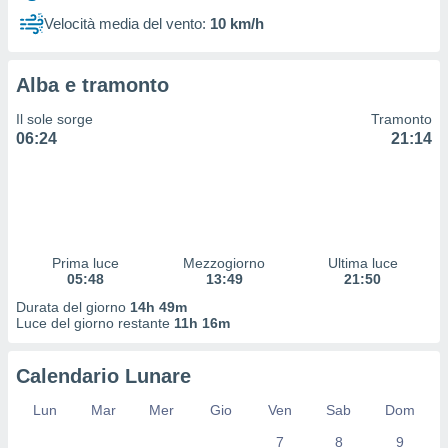
 profili
Velocità media del vento:
10 km/h
lezione
cità
izzata,
Alba e tramonto
fili per
Il sole sorge
Tramonto
izzazione
06:24
21:14
nuti,
 profili
lezione
uti
zzati,
 le
ni degli
Prima luce
Mezzogiorno
Ultima luce
 misurare
05:48
13:49
21:50
zioni dei
Durata del giorno
14h 49m
,
Luce del giorno restante
11h 16m
ere il
so
Calendario Lunare
he o la
ione di
Lun
Mar
Mer
Gio
Ven
Sab
Dom
enienti
7
8
9
diverse,