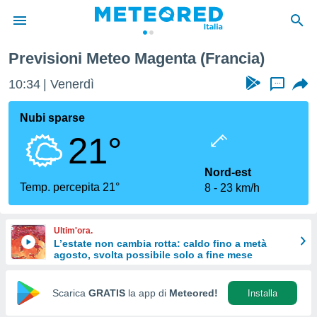
Previsioni Meteo Magenta (Francia)
tiva
rivacy
10:34
Venerdì
...
ti di
net
Nubi sparse
net)
21°
i
 da
nisti per
Nord-est
 che le
Temp. percepita 21°
8
23 km/h
ioni
iano di
È
Ultim'ora.
L’estate non cambia rotta: caldo fino a metà
 a
agosto, svolta possibile solo a fine mese
ito Web
do le
opzioni:
Scarica
GRATIS
la app di
Meteored!
Installa
 i