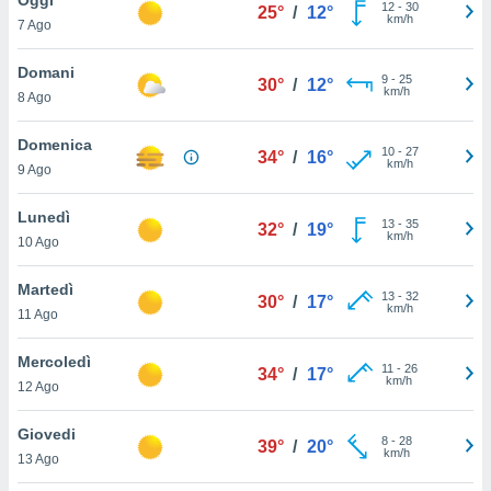
a", è
12
-
30
25°
/
12°
km/h
7 Ago
al sito
ettando
Domani
9
-
25
30°
/
12°
zione di
km/h
8 Ago
okie,
dei nostri
Domenica
10
-
27
che ci
34°
/
16°
km/h
9 Ago
no di
 e
e il
Lunedì
13
-
35
32°
/
19°
amento
km/h
10 Ago
 Web,
i
Martedì
13
-
32
re un
30°
/
17°
km/h
11 Ago
pecifico
arti la
Mercoledì
à o
11
-
26
34°
/
17°
km/h
i
12 Ago
zzati
 di esso.
Giovedi
8
-
28
sultare
39°
/
20°
km/h
13 Ago
oni nella