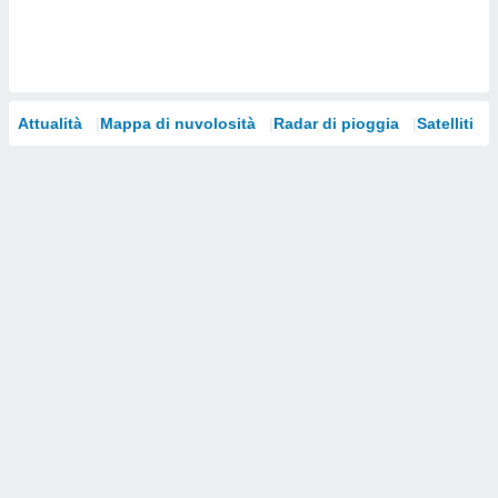
i nostri
artner
Attualità
Mappa di nuvolosità
Radar di pioggia
Satelliti