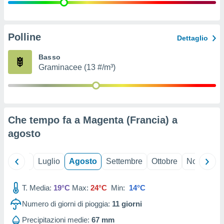
ioni
" o
tra
sui cookie
o sito
Polline
Dettaglio
Basso
nostri
Graminacee (13 #/m³)
mo il
te
ento dei
Che tempo fa a Magenta (Francia) a
re
agosto
ioni su
vo e/o
i,
Giugno
Luglio
Agosto
Settembre
Ottobre
Novembre
 dati
er la
 della
T. Media:
19°C
Max:
24°C
Min:
14°C
à, creare
r la
Numero di giorni di pioggia:
11
giorni
à
izzata,
Precipitazioni medie:
67 mm