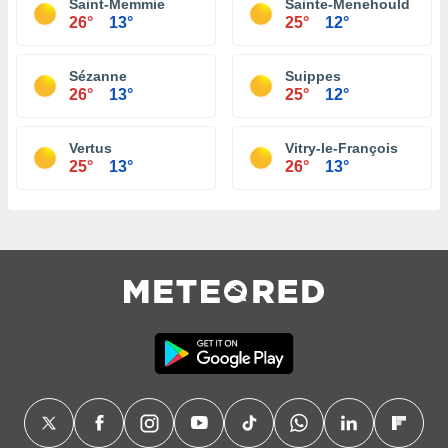
Saint-Memmie
Sainte-Menehould
26°
13°
25°
12°
Sézanne
Suippes
26°
13°
25°
12°
Vertus
Vitry-le-François
25°
13°
26°
13°