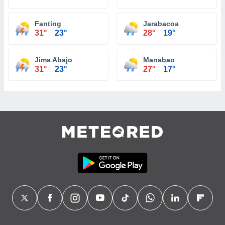
Fanting
Jarabacoa
31°
23°
28°
19°
Jima Abajo
Manabao
31°
23°
27°
17°