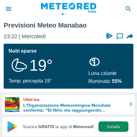
Previsioni Meteo Manabao
tiva
rivacy
23:22
Mercoledì
...
ti di
net
Nubi sparse
net)
19°
i
 da
nisti per
Luna calante
 che le
Temp. percepita 19°
Illuminata:
55%
ioni
iano di
È
Ultim'ora.
L'Organizzazione Meteorologica Mondiale
 a
conferma: "El Niño sta raggiungendo
ito Web
un'intensità mai vista da diversi anni"
do le
opzioni:
Scarica
GRATIS
la app di
Meteored!
Installa
 i