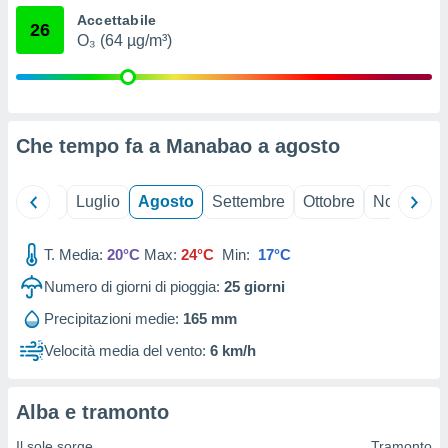
ioni
" o
Accettabile
26
tra
O₃ (64 µg/m³)
sui cookie
o sito
nostri
Che tempo fa a Manabao a
agosto
mo il
te
Giugno
Luglio
Agosto
Settembre
Ottobre
Novembre
ento dei
re
T. Media:
20°C
Max:
24°C
Min:
17°C
ioni su
Numero di giorni di pioggia:
25
giorni
vo e/o
i,
Precipitazioni medie:
165 mm
 dati
er la
Velocità media del vento:
6 km/h
 della
à, creare
r la
Alba e tramonto
à
izzata,
Il sole sorge
Tramonto