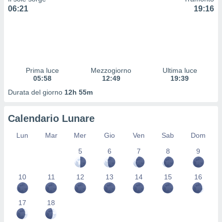
 profili
06:21
19:16
lezione
cità
izzata,
fili per
izzazione
Prima luce
Mezzogiorno
Ultima luce
nuti,
05:58
12:49
19:39
 profili
lezione
Durata del giorno
12h 55m
uti
zzati,
Calendario Lunare
 le
ni degli
Lun
Mar
Mer
Gio
Ven
Sab
Dom
 misurare
zioni dei
5
6
7
8
9
,
ere il
10
11
12
13
14
15
16
so
he o la
ione di
17
18
enienti
diverse,