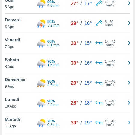
90%
a", è
12
-
40
27°
/
17°
4.6 mm
km/h
5 Ago
al sito
ettando
Domani
90%
8
-
30
29°
/
16°
zione di
3.2 mm
km/h
6 Ago
okie,
dei nostri
Venerdì
60%
14
-
42
che ci
30°
/
15°
0.1 mm
km/h
7 Ago
no di
 e
e il
Sabato
70%
14
-
44
30°
/
16°
amento
1.5 mm
km/h
8 Ago
 Web,
i
Domenica
90%
14
-
46
re un
29°
/
15°
2.5 mm
km/h
9 Ago
pecifico
arti la
Lunedì
à o
90%
13
-
48
28°
/
18°
2.8 mm
km/h
i
10 Ago
zzati
 di esso.
Martedì
70%
13
-
46
sultare
30°
/
19°
0.8 mm
km/h
11 Ago
oni nella