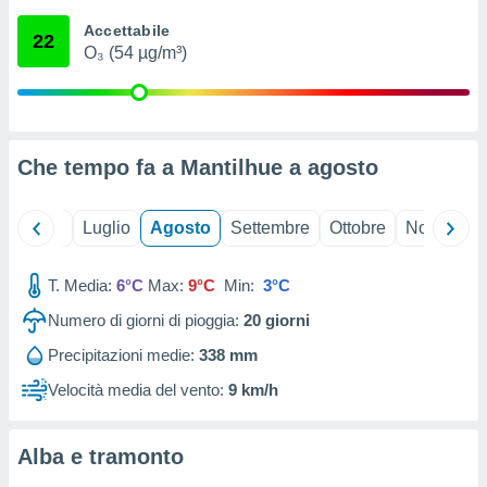
ioni
" o
Accettabile
tra
22
O₃ (54 µg/m³)
sui cookie
o sito
nostri
Che tempo fa a Mantilhue a
agosto
mo il
te
ento dei
Giugno
Luglio
Agosto
Settembre
Ottobre
Novembre
re
T. Media:
6°C
Max:
9°C
Min:
3°C
ioni su
vo e/o
Numero di giorni di pioggia:
20
giorni
i,
 dati
Precipitazioni medie:
338 mm
er la
Velocità media del vento:
9 km/h
 della
à, creare
r la
Alba e tramonto
à
izzata,