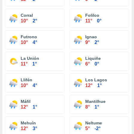
Corral
Folilco
10°
2°
11°
0°
Futrono
Ignao
10°
4°
9°
2°
La Unión
Liquiñe
11°
1°
6°
0°
Llifén
Los Lagos
10°
4°
12°
1°
Máfil
Mantilhue
12°
1°
8°
1°
Mehuín
Neltume
12°
3°
5°
-2°