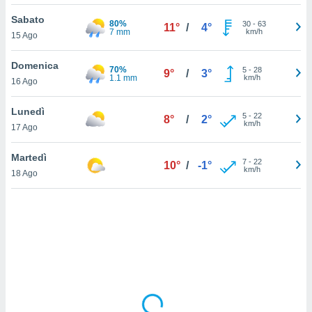
Sabato
sui cookie
80%
30
-
63
11°
/
4°
7 mm
km/h
15 Ago
e il tuo
 in
Domenica
70%
5
-
28
9°
/
3°
o
1.1 mm
km/h
16 Ago
 il
Lunedì
azioni
5
-
22
8°
/
2°
km/h
17 Ago
kie
re
le a piè
Martedì
7
-
22
10°
/
-1°
 del
km/h
18 Ago
to web.
ATIVA,
e
gie
i cookie
ccetti
zione dei