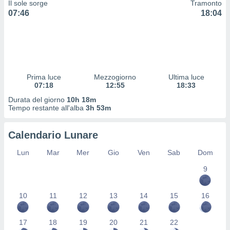
Il sole sorge
Tramonto
 profili
07:46
18:04
lezione
cità
izzata,
fili per
izzazione
nuti,
Prima luce
Mezzogiorno
Ultima luce
 profili
07:18
12:55
18:33
lezione
Durata del giorno
10h 18m
uti
Tempo restante all'alba
3h 53m
zzati,
 le
ni degli
Calendario Lunare
 misurare
zioni dei
Lun
Mar
Mer
Gio
Ven
Sab
Dom
,
9
ere il
so
10
11
12
13
14
15
16
he o la
ione di
enienti
17
18
19
20
21
22
diverse,