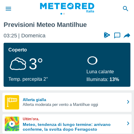
Previsioni Meteo Mantilhue
tiva
rivacy
03:25
Domenica
...
ti di
net
Coperto
net)
3°
i
 da
nisti per
Luna calante
 che le
Temp. percepita 2°
Illuminata:
13%
ioni
iano di
È
Allerta gialla
 a
Allerta moderata per vento a Mantilhue oggi
ito Web
do le
Ultim'ora.
opzioni:
Meteo, tendenza di lungo termine: arrivano
conferme, la svolta dopo Ferragosto
 i