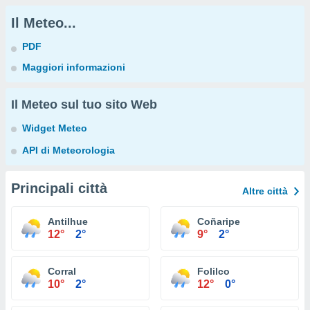
Il Meteo...
PDF
Maggiori informazioni
Il Meteo sul tuo sito Web
Widget Meteo
API di Meteorologia
Principali città
Altre città
Antilhue
Coñaripe
12°
2°
9°
2°
Corral
Folilco
10°
2°
12°
0°