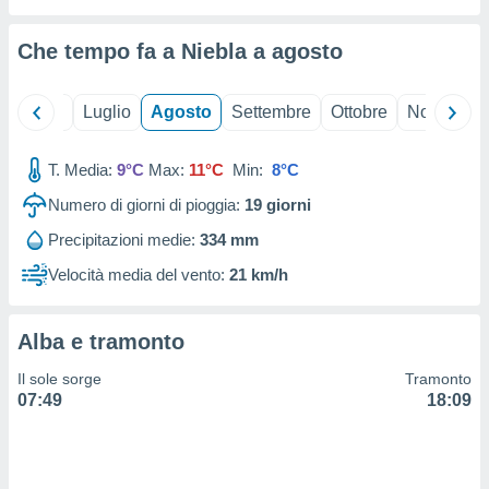
ioni
" o
tra
Che tempo fa a Niebla a
agosto
sui cookie
o sito
Giugno
Luglio
Agosto
Settembre
Ottobre
Novembre
nostri
T. Media:
9°C
Max:
11°C
Min:
8°C
mo il
te
Numero di giorni di pioggia:
19
giorni
ento dei
Precipitazioni medie:
334 mm
re
Velocità media del vento:
21 km/h
ioni su
vo e/o
i,
Alba e tramonto
 dati
er la
Il sole sorge
Tramonto
 della
07:49
18:09
à, creare
r la
à
izzata,