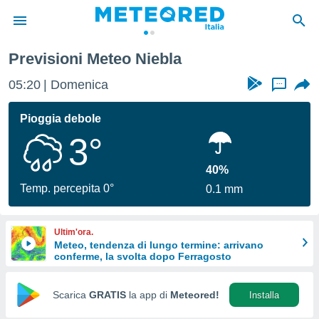
Previsioni Meteo Niebla
tiva
rivacy
05:20
Domenica
...
ti di
net
Pioggia debole
net)
3°
i
 da
nisti per
40%
 che le
Temp. percepita 0°
0.1 mm
ioni
iano di
È
Ultim'ora.
Meteo, tendenza di lungo termine: arrivano
 a
conferme, la svolta dopo Ferragosto
ito Web
do le
opzioni:
Scarica
GRATIS
la app di
Meteored!
Installa
 i