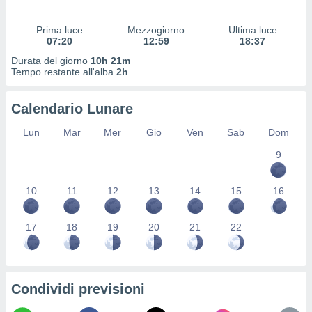
 profili
lezione
Prima luce
Mezzogiorno
Ultima luce
cità
07:20
12:59
18:37
izzata,
fili per
Durata del giorno
10h 21m
Tempo restante all'alba
2h
izzazione
nuti,
Calendario Lunare
 profili
lezione
Lun
Mar
Mer
Gio
Ven
Sab
Dom
uti
zzati,
9
 le
ni degli
10
11
12
13
14
15
16
 misurare
zioni dei
,
17
18
19
20
21
22
ere il
so
he o la
ione di
Condividi previsioni
enienti
diverse,