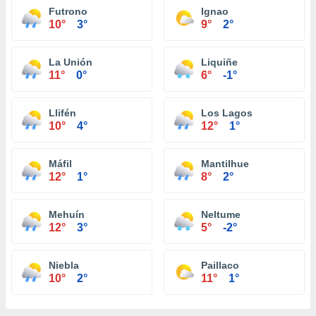
Futrono
Ignao
10°
3°
9°
2°
La Unión
Liquiñe
11°
0°
6°
-1°
Llifén
Los Lagos
10°
4°
12°
1°
Máfil
Mantilhue
12°
1°
8°
2°
Mehuín
Neltume
12°
3°
5°
-2°
Niebla
Paillaco
10°
2°
11°
1°