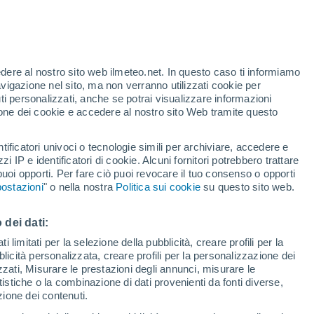
Intervalli nuvolosi nelle prossime
ore
Allerta rossa
Allerta massima per alte
temperature a Marciano Della
edere al nostro sito web ilmeteo.net. In questo caso ti informiamo
Chiana oggi
avigazione nel sito, ma non verranno utilizzati cookie per
 alto!
i personalizzati, anche se potrai visualizzare informazioni
azione dei cookie e accedere al nostro sito Web tramite questo
tificatori univoci o tecnologie simili per archiviare, accedere e
zzi IP e identificatori di cookie. Alcuni fornitori potrebbero trattare
 puoi opporti. Per fare ciò puoi revocare il tuo consenso o opporti
.
ostazioni
" o nella nostra
Politica sui cookie
su questo sito web.
di pioggia
Satelliti
Modelli
 dei dati:
 limitati per la selezione della pubblicità, creare profili per la
bblicità personalizzata, creare profili per la personalizzazione dei
Lunedì
Martedì
Mercoledì
Giovedi
izzati, Misurare le prestazioni degli annunci, misurare le
17 Ago
18 Ago
19 Ago
20 Ago
istiche o la combinazione di dati provenienti da fonti diverse,
ezione dei contenuti.