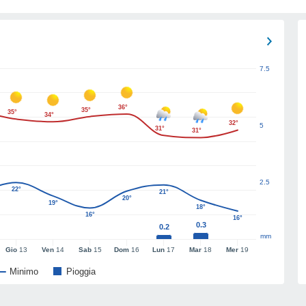
7.5
36°
35°
35°
34°
32°
5
31°
31°
2.5
22°
21°
20°
19°
18°
16°
16°
0.3
0.2
mm
Gio
13
Ven
14
Sab
15
Dom
16
Lun
17
Mar
18
Mer
19
Minimo
Pioggia