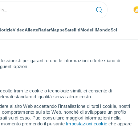
Notizie
Video
Allerte
Radar
Mappe
Satelliti
Modelli
Mondo
Sci
fessionisti per garantire che le informazioni offerte siano di
guenti opzioni:
Prossima Settimana
ccolte tramite cookie o tecnologie simili, ci consente di
n elevati standard di qualità senza alcun costo.
no Della Chiana fra 8 - 14
re al sito Web accettando l'installazione di tutti i cookie, nostri
 il comportamento sul sito Web, nonché di sviluppare un profilo
asati su di esso. Puoi consultare maggiori informazioni nella
si momento premendo il pulsante
Impostazioni cookie
che appare
...
Per ora