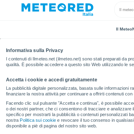
Il Meteo
Informativa sulla Privacy
I contenuti di Ilmeteo.net (ilmeteo.net) sono stati preparati da pro
qualità. È possibile accedere a questo sito Web utilizzando le se
Accetta i cookie e accedi gratuitamente
Home
Provincia di Arezzo
Marciano Della Chiana
La pubblicità digitale personalizzata, basata sulle informazioni ra
finanziare la nostra attività per continuare a offrirti contenuti co
Previsioni Meteo Marcia
Facendo clic sul pulsante "Accetta e continua", è possibile accede
giorni
o dei nostri partner, che ci consentono di tracciare e analizzare
specifico per mostrarti la pubblicità o contenuti personalizzati b
nostra
Politica sui cookie
14:29
Venerdì
e revocare il tuo consenso in qualsia
disponibile a piè di pagina del nostro sito web.