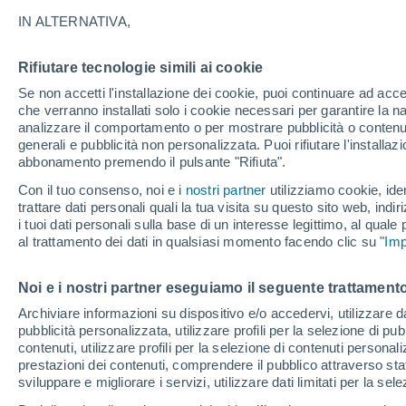
IN ALTERNATIVA,
Nubi sparse
34°
Rifiutare tecnologie simili ai cookie
Se non accetti l'installazione dei cookie, puoi continuare ad acc
che verranno installati solo i cookie necessari per garantire la n
UV
8 Molto
analizzare il comportamento o per mostrare pubblicità o contenut
Temp. percepita 34°
FPS
25-50
generali e pubblicità non personalizzata. Puoi rifiutare l'install
abbonamento premendo il pulsante "Rifiuta".
Con il tuo consenso, noi e i
nostri partner
utilizziamo cookie, iden
Ultim'ora.
trattare dati personali quali la tua visita su questo sito web, indiri
Luca Lombroso non vede la fine del caldo:
i tuoi dati personali sulla base di un interesse legittimo, al quale
"Ferragosto 2026 potrebbe entrare nella storia
al trattamento dei dati in qualsiasi momento facendo clic su "
Ecco perché."
Imp
Il Meteo 1 - 7
Attualità
Mappa di nuvolosità
Radar 
Noi e i nostri partner eseguiamo il seguente trattamento
Archiviare informazioni su dispositivo e/o accedervi, utilizzare dati
pubblicità personalizzata, utilizzare profili per la selezione di pu
Sabato
Domenica
Venerdì
contenuti, utilizzare profili per la selezione di contenuti personal
15 Ago
16 Ago
14 Ago
prestazioni dei contenuti, comprendere il pubblico attraverso stat
sviluppare e migliorare i servizi, utilizzare dati limitati per la sel