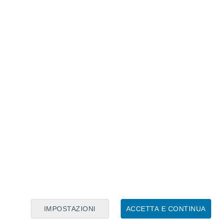
Calendario Lunare
Lun
Mar
Mer
Gio
Ven
Sab
Dom
7
8
9
10
11
12
13
14
15
16
17
18
19
20
IMPOSTAZIONI
ACCETTA E CONTINUA