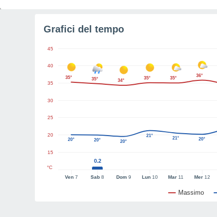
Grafici del tempo
45
40
36°
35°
35°
35°
35°
34°
35
30
25
20
21°
21°
20°
20°
20°
20°
15
0.2
°C
Ven
7
Sab
8
Dom
9
Lun
10
Mar
11
Mer
12
Massimo