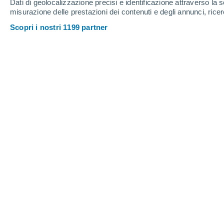
Dati di geolocalizzazione precisi e identificazione attraverso la s
misurazione delle prestazioni dei contenuti e degli annunci, ricer
Scopri i nostri 1199 partner
35°
/
16°
36°
/
20°
34°
/
19°
9
-
17
km/h
13
-
27
km/h
9
11
-
29
km/h
Venerdì, 14 agosto
Cielo sereno
22°
02:00
T. Percepita
25°
Cielo sereno
21°
05:00
T. Percepita
21°
Sereno
22°
08:00
T. Percepita
25°
Sereno